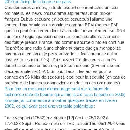
2010 au fixing de la bourse de paris
Ces dernières années, je trade essentiellement avec un seul
ordinateur, les news boursorama afp reuters, mon broker
français Dubus et quand ça bouge beaucoup j'allume une
source d'informations en continue comme BFM (bourse FM)
que l'on peut écouter en direct à la radio fm simplement sur 96.4
sur Paris / région parisienne ou sur le net, ou alternativement
des fois je prends France Info comme source d'info en continue
(je préfère une radio à une chaîne tv parce que ça monopolise
pas mon attention et je peux surveiller + facilement ce qui se
passe sur les marchés). J'ai souvent 2 ordinateurs allumés
durant la séance de bourse, j'ai 3 connexions (3 Fournisseurs
d'accès à internet (FAI), un pour l'adsl , les autres pour la
connexion 56 Kbits de secours), ceci pour la sécurité (en cas de
problème de l'une des connexions ou de l'un des ordinateurs).
Pour finir un message d'encouragement sur le forum de
topfinance (site de bourse qui a mis la clé sous la porte en 2003)
lorsque j'ai commencé à montrer quelques trades en live en
2002, ce qui avait créé une véritable polémique :
" de : vespuci (10582) à zetrader [12] écrit le 05/12/02 à
17:40:28 Sujet : Re: exemple de TED, aujourd'hui 05/12/02 Vous
êtes efficace et vous le prouvez comme seulement 2 ou 3