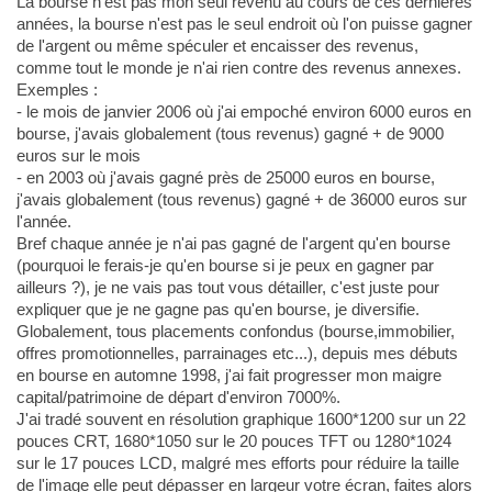
La bourse n'est pas mon seul revenu au cours de ces dernières
années, la bourse n'est pas le seul endroit où l'on puisse gagner
de l'argent ou même spéculer et encaisser des revenus,
comme tout le monde je n'ai rien contre des revenus annexes.
Exemples :
- le mois de janvier 2006 où j'ai empoché environ 6000 euros en
bourse, j'avais globalement (tous revenus) gagné + de 9000
euros sur le mois
- en 2003 où j'avais gagné près de 25000 euros en bourse,
j'avais globalement (tous revenus) gagné + de 36000 euros sur
l'année.
Bref chaque année je n'ai pas gagné de l'argent qu'en bourse
(pourquoi le ferais-je qu'en bourse si je peux en gagner par
ailleurs ?), je ne vais pas tout vous détailler, c'est juste pour
expliquer que je ne gagne pas qu'en bourse, je diversifie.
Globalement, tous placements confondus (bourse,immobilier,
offres promotionnelles, parrainages etc...), depuis mes débuts
en bourse en automne 1998, j'ai fait progresser mon maigre
capital/patrimoine de départ d'environ 7000%.
J'ai tradé souvent en résolution graphique 1600*1200 sur un 22
pouces CRT, 1680*1050 sur le 20 pouces TFT ou 1280*1024
sur le 17 pouces LCD, malgré mes efforts pour réduire la taille
de l'image elle peut dépasser en largeur votre écran, faites alors