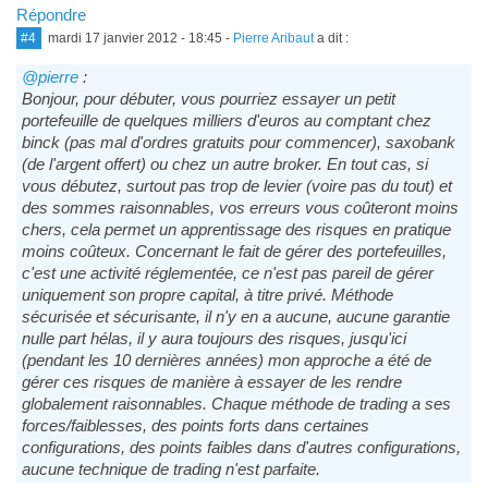
Répondre
#4
mardi 17 janvier 2012 - 18:45
-
Pierre Aribaut
a dit :
@pierre
:
Bonjour, pour débuter, vous pourriez essayer un petit
portefeuille de quelques milliers d'euros au comptant chez
binck (pas mal d'ordres gratuits pour commencer), saxobank
(de l'argent offert) ou chez un autre broker. En tout cas, si
vous débutez, surtout pas trop de levier (voire pas du tout) et
des sommes raisonnables, vos erreurs vous coûteront moins
chers, cela permet un apprentissage des risques en pratique
moins coûteux. Concernant le fait de gérer des portefeuilles,
c'est une activité réglementée, ce n'est pas pareil de gérer
uniquement son propre capital, à titre privé. Méthode
sécurisée et sécurisante, il n'y en a aucune, aucune garantie
nulle part hélas, il y aura toujours des risques, jusqu'ici
(pendant les 10 dernières années) mon approche a été de
gérer ces risques de manière à essayer de les rendre
globalement raisonnables. Chaque méthode de trading a ses
forces/faiblesses, des points forts dans certaines
configurations, des points faibles dans d'autres configurations,
aucune technique de trading n'est parfaite.