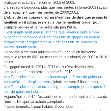
pratique et adapté/amélioré en 2002 et 2003.
J'ai regagné beaucoup plus que mes pertes (à la mi-2003 j'avais
déjà regagné + que mes pertes de 2000/2001).
L'objet de ces copies d'écran n'est pas de dire que je suis le
meilleur en trading, je ne suis pas le meilleur trader pour
compte propre et je ne prétends pas l'être.
C'est simplement pour illustrer ce que j'avance suite à mon
expérience personnelle : il est possible de gagner en bourse
durablement et régulièrement, c'est possible de réussir en
bourse durablement.
La bourse a été mon principal revenu annuel en moyenne
annuelle (plus de 60% de mes revenus globaux) de 2002 à 2010
inclus.
J'ai gagné aussi de 2011 à 2014 mais c'est devenu très
secondaire cf. mon projet exprimé fin 2010 :
http://zetrader.info/pause-en-bourse-apres-9-ans-de-gains-en-
bourse#pistes-de-placements
(choix numéro 2 finalement)
http://zetrader.info/arret-du-trading-pour-compte-propre-apres-9-
ans-de-gains-en-bourse/
Aujourd'hui en 2014, l'essentiel de mon rendement est fait via de
l'immobilier que j'ai acheté comptant :
4 appartements, 1 pour habiter, 3 pour louer.