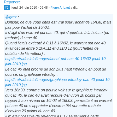
Répondre
#2
jeudi 24 juin 2010 - 09:48
-
Pierre Aribaut
a dit :
@grez
:
Bonjour, ce que vous dites est vrai pour l'achat de 16h38, mais
pas pour l'achat de 16h02.
Il s'agit d'un warrant put cac 40, qui s'apprécie à la baisse (ou
rechute) du cac 40.
Quand j'étais exécuté à 0.11 à 16h02, le warrant put cac 40
avait oscillé entre 0.10/0.11 et 0.11/0.12 (fourchettes de
cotation de l'émetteur) :
http://zetrader.info/images/achat-put-cac-40-16h02-jeudi-10-
juin-2010.jpg
Le cac 40 était proche de son plus haut intraday, en bout de
course, cf. graphique intraday :
http://zetrader.info/images/graphique-intraday-cac-40-jeudi-10-
juin-2010.jpg
Vers 16h30, comme on peut le voir sur le graphique intraday
du cac 40, le cac 40 avait rechuté d'environ 20 points par
rapport à son niveau de 16h02 et 16h03, permettant au warrant
put cac 40 de s'apprécier d'environ 9% sur cette rechute
d'environ 20 points du cac 40.
Il m'était possible de revendre à 0.12 seulement à partir