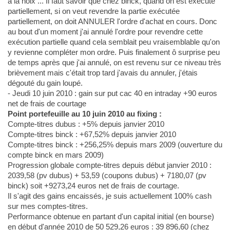
à la noix ... Il faut savoir que chez binck, quand on est exécuté
partiellement, si on veut revendre la partie exécutée
partiellement, on doit ANNULER l'ordre d'achat en cours. Donc
au bout d'un moment j'ai annulé l'ordre pour revendre cette
exécution partielle quand cela semblait peu vraisemblable qu'on
y revienne compléter mon ordre. Puis finalement ô surprise peu
de temps après que j'ai annulé, on est revenu sur ce niveau très
brièvement mais c'était trop tard j'avais du annuler, j'étais
dégouté du gain loupé.
- Jeudi 10 juin 2010 : gain sur put cac 40 en intraday +90 euros
net de frais de courtage
Point portefeuille au 10 juin 2010 au fixing :
Compte-titres dubus : +5% depuis janvier 2010
Compte-titres binck : +67,52% depuis janvier 2010
Compte-titres binck : +256,25% depuis mars 2009 (ouverture du
compte binck en mars 2009)
Progression globale compte-titres depuis début janvier 2010 :
2039,58 (pv dubus) + 53,59 (coupons dubus) + 7180,07 (pv
binck) soit +9273,24 euros net de frais de courtage.
Il s'agit des gains encaissés, je suis actuellement 100% cash
sur mes comptes-titres.
Performance obtenue en partant d'un capital initial (en bourse)
en début d'année 2010 de 50 529,26 euros : 39 896,60 (chez