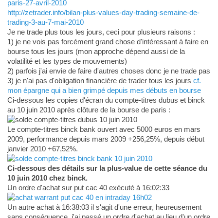
paris-27-avril-2010
http://zetrader.info/bilan-plus-values-day-trading-semaine-de-
trading-3-au-7-mai-2010
Je ne trade plus tous les jours, ceci pour plusieurs raisons :
1) je ne vois pas forcément grand chose d'intéressant à faire en
bourse tous les jours (mon approche dépend aussi de la
volatilité et les types de mouvements)
2) parfois j'ai envie de faire d'autres choses donc je ne trade pas
3) je n'ai pas d'obligation financière de trader tous les jours
cf.
mon épargne qui a bien grimpé depuis mes débuts en bourse
Ci-dessous les copies d'écran du compte-titres dubus et binck
au 10 juin 2010 après clôture de la bourse de paris :
Le compte-titres binck bank ouvert avec 5000 euros en mars
2009, performance depuis mars 2009 +256,25%, depuis début
janvier 2010 +67,52%.
Ci-dessous des détails sur la plus-value de cette séance du
10 juin 2010 chez binck.
Un ordre d'achat sur put cac 40 exécuté à 16:02:33
Un autre achat à 16:38:03 il s'agit d'une erreur, heureusement
sans conséquence, j'ai passé un ordre d'achat au lieu d'un ordre