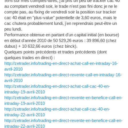
95% sur mes comptes-titres, j'ai pris un peu de tracker cac 40
au comptant vendredi soir, le trade n'est pas fini donc je ne le
compte pas, au fixing de vendredi soir la position sur tracker
cac 40 était en "plus-value" potentielle de 3,60 euros, mais le
cac chutera probablement lundi, j'en reprendrais peut-être un
peu lundi.
Performance obtenue en partant d'un capital initial (en bourse)
en début d'année 2010 de 50 529,26 euros : 39 896,60 (chez
dubus) + 10 632,66 euros (chez binck).
Quelques points précédents et trades précédents (dont
quelques trades en direct) :
http://zetrader.info/trading-en-direct-achat-call-en-intraday-16-
avril-2010
http://zetrader.info/trading-en-direct-revente-call-en-intraday-16-
avril-2010
http://zetrader.info/trading-en-direct-achat-call-cac-40-en-
intraday-19-avril-2010
http://zetrader.info/trading-en-direct-revente-en-benefice-call-en-
intraday-19-avril-2010
http://zetrader.info/trading-en-direct-achat-call-cac-40-en-
intraday-22-avril-2010
http://zetrader.info/trading-en-direct-revente-en-benefice-call-en-
intraday-22-avril-2010