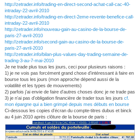
http://zetrader.info/trading-en-direct-second-achat-call-cac-40-
intraday-22-avril-2010
http://zetrader.info/trading-en-direct-2eme-revente-benefice-call-
intraday-22-avril-2010
http://zetrader.info/nouveau-gain-au-casino-de-la-bourse-de-
paris-27-avril-2010
http://zetrader.info/second-gain-au-casino-de-la-bourse-de-
paris-27-avril-2010
http://zetrader.info/bilan-plus-values-day-trading-semaine-de-
trading-3-au-7-mai-2010
Je ne trade plus tous les jours, ceci pour plusieurs raisons :
1) je ne vois pas forcément grand chose d'intéressant à faire en
bourse tous les jours (mon approche dépend aussi de la
volatilité et les types de mouvements)
2) parfois j'ai envie de faire d'autres choses donc je ne trade pas
3) je n'ai pas d'obligation financière de trader tous les jours
cf.
mon épargne qui a bien grimpé depuis mes débuts en bourse
Ci-dessous les copies d'écran du compte-titres dubus et binck
au 4 juin 2010 après clôture de la bourse de paris :