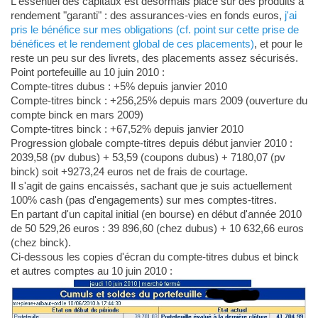
L'essentiel des capitaux est désormais placé sur des produits à
rendement "garanti" : des assurances-vies en fonds euros,
j'ai
pris le bénéfice sur mes obligations (cf. point sur cette prise de
bénéfices et le rendement global de ces placements)
, et pour le
reste un peu sur des livrets, des placements assez sécurisés.
Point portefeuille au 10 juin 2010 :
Compte-titres dubus : +5% depuis janvier 2010
Compte-titres binck : +256,25% depuis mars 2009 (ouverture du
compte binck en mars 2009)
Compte-titres binck : +67,52% depuis janvier 2010
Progression globale compte-titres depuis début janvier 2010 :
2039,58 (pv dubus) + 53,59 (coupons dubus) + 7180,07 (pv
binck) soit +9273,24 euros net de frais de courtage.
Il s'agit de gains encaissés, sachant que je suis actuellement
100% cash (pas d'engagements) sur mes comptes-titres.
En partant d'un capital initial (en bourse) en début d'année 2010
de 50 529,26 euros : 39 896,60 (chez dubus) + 10 632,66 euros
(chez binck).
Ci-dessous les copies d'écran du compte-titres dubus et binck
et autres comptes au 10 juin 2010 :