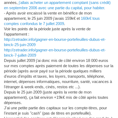
années,
j'allais acheter un appartement comptant (sans crédit)
en septembre 2006 avec une partie du capital, pour habiter.
- Après avoir encaissé la vente en bénéfice de mon
appartement, le 25 juin 2009 j'avais 159k€ et
160k€ tous
comptes confondus le 7 juillet 2009
.
Voir les points de la période juste après la vente de
l'appartement :
http://zetrader.info/gagner-en-bourse-portefeuilles-dubus-et-
binck-25-juin-2009
http://zetrader.info/gagner-en-bourse-portefeuilles-dubus-et-
binck-7-juillet-2009
Depuis juillet 2009 j'ai donc mis de côté environ 18 000 euros
sur mes comptes après paiement de toutes les dépenses sur la
période (après avoir payé sur la période quelques milliers
d'euros d'impôts et taxes, les loyers, transports, téléphone,
internet, dépenses informatiques, nourriture, santé, vacances à
l'étranger & week-ends, cinés, restos etc ...).
Depuis le 25 juin 2009 (juste après la vente de mon
appartement), ça fait environ +19k€ mis de côté après toutes
dépenses.
J'ai une petite partie des capitaux sur les compte-titres, pour
l'instant je suis "cash" (pas de titres en portefeuille).