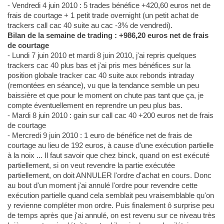
- Vendredi 4 juin 2010 : 5 trades bénéfice +420,60 euros net de
frais de courtage + 1 petit trade overnight (un petit achat de
trackers call cac 40 suite au cac -3% de vendredi).
Bilan de la semaine de trading : +986,20 euros net de frais
de courtage
- Lundi 7 juin 2010 et mardi 8 juin 2010, j'ai repris quelques
trackers cac 40 plus bas et j'ai pris mes bénéfices sur la
position globale tracker cac 40 suite aux rebonds intraday
(remontées en séance), vu que la tendance semble un peu
baissière et que pour le moment on chute pas tant que ça, je
compte éventuellement en reprendre un peu plus bas.
- Mardi 8 juin 2010 : gain sur call cac 40 +200 euros net de frais
de courtage
- Mercredi 9 juin 2010 : 1 euro de bénéfice net de frais de
courtage au lieu de 192 euros, à cause d'une exécution partielle
à la noix ... Il faut savoir que chez binck, quand on est exécuté
partiellement, si on veut revendre la partie exécutée
partiellement, on doit ANNULER l'ordre d'achat en cours. Donc
au bout d'un moment j'ai annulé l'ordre pour revendre cette
exécution partielle quand cela semblait peu vraisemblable qu'on
y revienne compléter mon ordre. Puis finalement ô surprise peu
de temps après que j'ai annulé, on est revenu sur ce niveau très