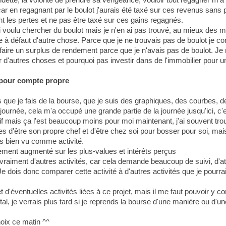
ar en regagnant par le boulot j'aurais été taxé sur ces revenus sans p
t les pertes et ne pas être taxé sur ces gains regagnés.
'ai voulu chercher du boulot mais je n'en ai pas trouvé, au mieux des m
se à défaut d'autre chose. Parce que je ne trouvais pas de boulot je c
r faire un surplus de rendement parce que je n'avais pas de boulot. Je 
r d'autres choses et pourquoi pas investir dans de l'immobilier pour 
n pour compte propre
ns que je fais de la bourse, que je suis des graphiques, des courbes,
journée, cela m'a occupé une grande partie de la journée jusqu'ici, c'e
tif mais ça l'est beaucoup moins pour moi maintenant, j'ai souvent tro
s d'être son propre chef et d'être chez soi pour bosser pour soi, mais
rs bien vu comme activité.
rement augmenté sur les plus-values et intérêts perçus
vraiment d'autres activités, car cela demande beaucoup de suivi, d'at
. Je dois donc comparer cette activité à d'autres activités que je pou
t d'éventuelles activités liées à ce projet, mais il me faut pouvoir y
je verrais plus tard si je reprends la bourse d'une manière ou d'une a
hoix ce matin ^^