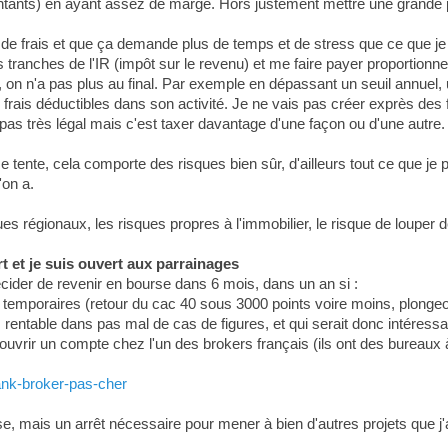
ontants) en ayant assez de marge. Hors justement mettre une grande p
s de frais et que ça demande plus de temps et de stress que ce que je f
 tranches de l'IR (impôt sur le revenu) et me faire payer proportionnel
 on n'a pas plus au final. Par exemple en dépassant un seuil annuel, 
frais déductibles dans son activité. Je ne vais pas créer exprès des f
pas très légal mais c'est taxer davantage d'une façon ou d'une autre.
 tente, cela comporte des risques bien sûr, d'ailleurs tout ce que je 
'on a.
ques régionaux, les risques propres à l'immobilier, le risque de louper
 et je suis ouvert aux parrainages
décider de revenir en bourse dans 6 mois, dans un an si :
s temporaires (retour du cac 40 sous 3000 points voire moins, plongeo
", rentable dans pas mal de cas de figures, et qui serait donc intéress
ouvrir un compte chez l'un des brokers français (ils ont des bureaux à 
bank-broker-pas-cher
se, mais un arrêt nécessaire pour mener à bien d'autres projets que j'a