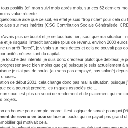
 tous positifs (cf. mon suivi mois après mois, sur ces 62 derniers m
moins-value récente
quelconque aide que ce soit, en effet je suis "trop riche" pour cela du
es sociales sur mes intérêts (CSG Contribution Sociale Généralisée,
n'avais plus de boulot et je ne touchais rien, sauf que ma situation n
né et je risquais l'interdit bancaire (plus de revenu, environ 2000 eur
onc un arrêt "forcé", je vivais sur mes dettes et cela ne pouvait pas c
ortunités nécessitant du capital.
, je touche des intérêts, je suis donc créditeur plutôt que débiteur, je
gner et progresser avec bien moins que ça) puisque je suis actuellement
puisque je n'ai pas de boulot (au sens pas employé, pas salarié) depuis
es choses.
tion de début 2001, cela change donc pas mal la situation, puisque j'a
que cela pourrait prendre, les risques associés etc ...
on souci est plus un souci de rendement et de placement qui me con
s projets.
n en bourse pour compte propre, il est logique de savoir pourquoi j'ét
ément de revenu en bourse
face un boulot qui ne payait pas grand ch
mmobilier qui motivait cela.
detté, la volonté de prendre sa vengeance, vouloir tout regagner m'a