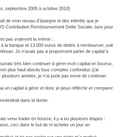
ois, septembre 2005 à octobre 2010)
 fait de mon niveau d'épargne et des intérêts que je
 CRDS Contribution Remboursement Dette Sociale, taxe pour
'est pas vraiment la même :
os à la banque et 13 000 euros de dettes à rembourser, soit
ontinuer. Je n'avais pas à proprement parler de capital à
 pourrais très bien continuer à gérer mon capital en bourse,
 à mon plus haut absolu tous comptes confondus (j'ai
 plusieurs années, je n'ai juste pas envie de continuer
i un capital à gérer et donc je peux réfléchir et comparer
viendrait dans la durée.
ais venu trader en bourse, il y a eu plusieurs étapes :
ose, ceci dans le but de m'acheter un jour un
 motivé et ne pas rester sur une perte m'a motivé,