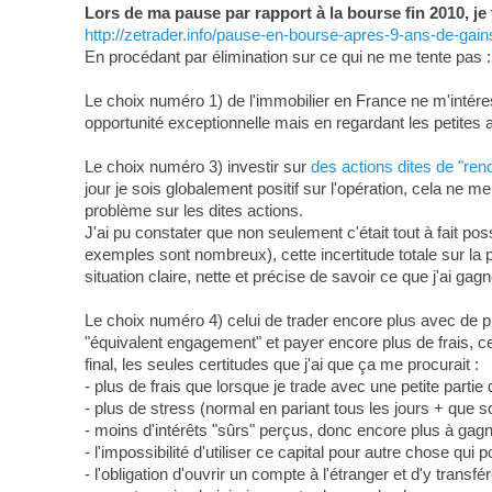
Lors de ma pause par rapport à la bourse fin 2010, je
http://zetrader.info/pause-en-bourse-apres-9-ans-de-ga
En procédant par élimination sur ce qui ne me tente pas :
Le choix numéro 1) de l'immobilier en France ne m'intéres
opportunité exceptionnelle mais en regardant les petites
Le choix numéro 3) investir sur
des actions dites de "re
jour je sois globalement positif sur l'opération, cela ne 
problème sur les dites actions.
J'ai pu constater que non seulement c'était tout à fait po
exemples sont nombreux), cette incertitude totale sur la pos
situation claire, nette et précise de savoir ce que j'ai gagn
Le choix numéro 4) celui de trader encore plus avec de p
"équivalent engagement" et payer encore plus de frais, ce 
final, les seules certitudes que j'ai que ça me procurait :
- plus de frais que lorsque je trade avec une petite part
- plus de stress (normal en pariant tous les jours + que s
- moins d'intérêts "sûrs" perçus, donc encore plus à ga
- l'impossibilité d'utiliser ce capital pour autre chose qui
- l'obligation d'ouvrir un compte à l'étranger et d'y transf