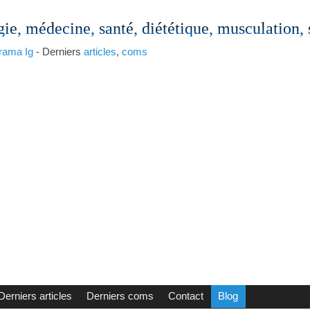
gie, médecine, santé, diététique, musculation,
rama
Ig
- Derniers
articles
,
coms
Derniers articles
Derniers coms
Contact
Blog