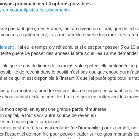
 voyais principalement 4 options possibles :
ins-en-bourse#pistes-de-placements
se pas tant que ça en France, tant au niveau du climat, que de la fisc
 annonces régulièrement, cela me semble devenu trop rare, très rarem
ndement"
, j'ai eu le temps d'y réfléchir, et si c'est pour passer 5 ou 1
me tente guère de passer des années la tête sous l'eau à me demander d
ssible que le cas de figure de la moins-value potentielle prolongée se 
sibilité de revenir dans le positif n'est pas quelque chose qui m'attire
é et ce qui m'est disponible à l'instant X que j'ai plutôt opté pour le tr
lus gros montants, prendre encore plus de risques en pariant tous le
choix ravirait certainement les brokers qui s'en frotteraient les main
ie de mon capital en ayant une grande partie rémunérée
on capital, le tout sans autre source de revenus)
gner en bourse pour compenser
 pourrait peut-être être aussi rentable (de l'immobilier par exemple), on 
érer l'essentiel de mon fric pour pouvoir trader sur de gros montants les 