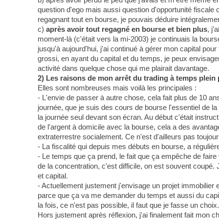
question d'ego mais aussi question d'opportunité fiscale c
regagnant tout en bourse, je pouvais déduire intégralemen
c)
après avoir tout regagné en bourse et bien plus
, j
moment-là (c'était vers la mi-2003) je continuais la bour
jusqu'à aujourd'hui, j'ai continué à gérer mon capital pou
grossi, en ayant du capital et du temps, je peux envisage
activité dans quelque chose qui me plairait davantage.
2) Les raisons de mon arrêt du trading à temps plei
Elles sont nombreuses mais voilà les principales :
- L'envie de passer à autre chose, cela fait plus de 10 a
journée, que je suis des cours de bourse l'essentiel de la 
la journée seul devant son écran. Au début c'était instruc
de l'argent à domicile avec la bourse, cela a des avantage
extraterrestre socialement. Ce n'est d'ailleurs pas toujou
- La fiscalité qui depuis mes débuts en bourse, a réguliè
- Le temps que ça prend, le fait que ça empêche de faire 
de la concentration, c'est difficile, on est souvent coupé
et capital.
- Actuellement justement j'envisage un projet immobilier e
parce que ça va me demander du temps et aussi du capital, 
la fois, ce n'est pas possible, il faut que je fasse un choix.
Hors justement après réflexion, j'ai finalement fait mon c