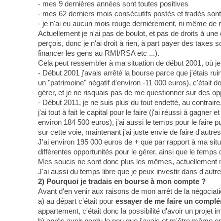
- mes 9 dernières années sont toutes positives
- mes 62 derniers mois consécutifs postés et tradés sont
- je n'ai eu aucun mois rouge dernièrement, ni même de 
Actuellement je n'ai pas de boulot, et pas de droits à une 
perçois, donc je n'ai droit à rien, à part payer des tax
financer les gens au RMI/RSA etc ...).
Cela peut ressembler à ma situation de début 2001, où je 
- Début 2001 j'avais arrêté la bourse parce que j'étais rui
un "patrimoine" négatif d'environ -11 000 euros), c'était d
gérer, et je ne risquais pas de me questionner sur des opp
- Début 2011, je ne suis plus du tout endetté, au contraire
j'ai tout à fait le capital pour le faire (j'ai réussi à ga
environ 184 500 euros), j'ai aussi le temps pour le faire 
sur cette voie, maintenant j'ai juste envie de faire d'autr
J'ai environ 195 000 euros de + que par rapport à ma situa
différentes opportunités pour le gérer, ainsi que le temps 
Mes soucis ne sont donc plus les mêmes, actuellement m
J'ai aussi du temps libre que je peux investir dans d'autre
2) Pourquoi je tradais en bourse à mon compte ?
Avant d'en venir aux raisons de mon arrêt de la négociatio
a) au départ c'était pour
essayer de me faire un compl
appartement, c'était donc la possibilité d'avoir un projet i
b) après avoir perdu le peu que j'avais et m'être même en