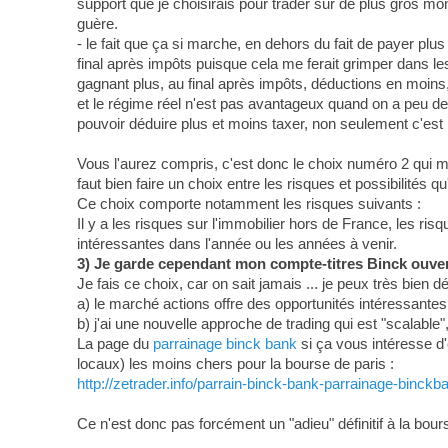
support que je choisirais pour trader sur de plus gros m
guère.
- le fait que ça si marche, en dehors du fait de payer plu
final après impôts puisque cela me ferait grimper dans les
gagnant plus, au final après impôts, déductions en moins,
et le régime réel n'est pas avantageux quand on a peu de 
pouvoir déduire plus et moins taxer, non seulement c'est 
Vous l'aurez compris, c'est donc le choix numéro 2 qui me
faut bien faire un choix entre les risques et possibilités qu
Ce choix comporte notamment les risques suivants :
Il y a les risques sur l'immobilier hors de France, les ris
intéressantes dans l'année ou les années à venir.
3) Je garde cependant mon compte-titres Binck ouvert
Je fais ce choix, car on sait jamais ... je peux très bien 
a) le marché actions offre des opportunités intéressante
b) j'ai une nouvelle approche de trading qui est "scalable
La page du
parrainage binck bank
si ça vous intéresse d'
locaux) les moins chers pour la bourse de paris :
http://zetrader.info/parrain-binck-bank-parrainage-binck
Ce n'est donc pas forcément un "adieu" définitif à la bour