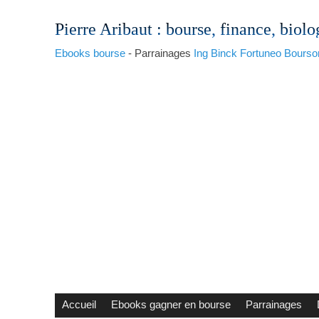
Pierre Aribaut
: bourse, finance, biolo
Ebooks bourse
- Parrainages
Ing
Binck
Fortuneo
Bourso
Accueil
Ebooks gagner en bourse
Parrainages