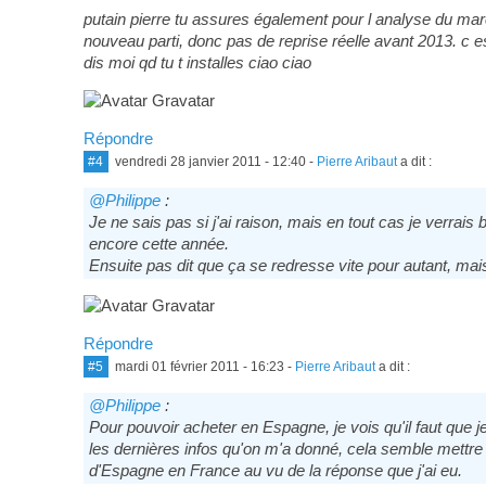
putain pierre tu assures également pour l analyse du marc
nouveau parti, donc pas de reprise réelle avant 2013. c 
dis moi qd tu t installes ciao ciao
Répondre
#4
vendredi 28 janvier 2011 - 12:40
-
Pierre Aribaut
a dit :
@Philippe
:
Je ne sais pas si j'ai raison, mais en tout cas je verrai
encore cette année.
Ensuite pas dit que ça se redresse vite pour autant, mai
Répondre
#5
mardi 01 février 2011 - 16:23
-
Pierre Aribaut
a dit :
@Philippe
:
Pour pouvoir acheter en Espagne, je vois qu'il faut que 
les dernières infos qu'on m'a donné, cela semble mettre p
d'Espagne en France au vu de la réponse que j'ai eu.