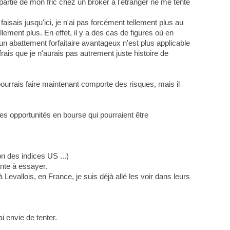
artie de mon fric chez un broker à l'étranger ne me tente
aisais jusqu'ici, je n'ai pas forcément tellement plus au
lement plus. En effet, il y a des cas de figures où en
un abattement forfaitaire avantageux n'est plus applicable
rais que je n'aurais pas autrement juste histoire de
pourrais faire maintenant comporte des risques, mais il
 des opportunités en bourse qui pourraient être
n des indices US ...)
ante à essayer.
Levallois, en France, je suis déjà allé les voir dans leurs
i envie de tenter.