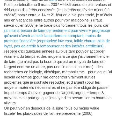
Point portefeuille au 6 mars 2007 +2686 euros de plus-values et
444 euros d'intérêts encaissés (les intérêts de février m'ont été
crédité) nota : entre le 14 et 21 février je n'ai pas tradé, je m'étais
mis en vacances entre autres pour voir ma copine :) il faut
savoir qu'en 2007 je ne trade plus forcément tous les jours car
j'ai moins besoin de faire de rendement pour vivre + progresser
qu'avant d'avoir acheté l'appartement comptant, moins de
pression financière (copropriété low cost, faible charge, plus de
loyer, pas de crédit à rembourser et des intérêts créditeurs)
,
j'espère d'ici quelques années au plus tard pouvoir accorder
vraiment du temps et des moyens à ce que j'ai vraiment envie
de faire (ce n'est pas la bourse qui est un moyen de faire de
l'argent comme un autre, pas une fin en soi pour moi) : des
recherches en biologie, diététique, métabolisme... pour lequel j'ai
besoin de temps (pour me concentrer vraiment sur les
problèmes que je souhaite résoudre) et d'argent (pour les
moyens matériels nécessaires et ne pas être obligé de passer
trop de temps à devoir gagner de l'argent, argent = temps &
moyens c'est pour ça que j'essaye d'en accumuler en bourse et
ailleurs.
On peut voir en dessous de la ligne "plus ou moins value
fiscale" les plus-values de l'année précédente (2006).