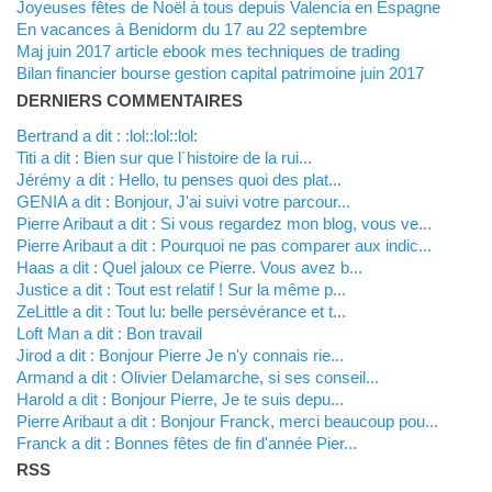
Joyeuses fêtes de Noël à tous depuis Valencia en Espagne
En vacances à Benidorm du 17 au 22 septembre
Maj juin 2017 article ebook mes techniques de trading
Bilan financier bourse gestion capital patrimoine juin 2017
DERNIERS COMMENTAIRES
Bertrand a dit : :lol::lol::lol:
titi a dit : Bien sur que l´histoire de la rui...
Jérémy a dit : Hello, tu penses quoi des plat...
GENIA a dit : Bonjour, J'ai suivi votre parcour...
Pierre Aribaut a dit : Si vous regardez mon blog, vous ve...
Pierre Aribaut a dit : Pourquoi ne pas comparer aux indic...
Haas a dit : Quel jaloux ce Pierre. Vous avez b...
justice a dit : Tout est relatif ! Sur la même p...
zeLittle a dit : Tout lu: belle persévérance et t...
Loft Man a dit : Bon travail
Jirod a dit : Bonjour Pierre Je n'y connais rie...
Armand a dit : Olivier Delamarche, si ses conseil...
harold a dit : Bonjour Pierre, Je te suis depu...
Pierre Aribaut a dit : Bonjour Franck, merci beaucoup pou...
franck a dit : Bonnes fêtes de fin d'année Pier...
RSS