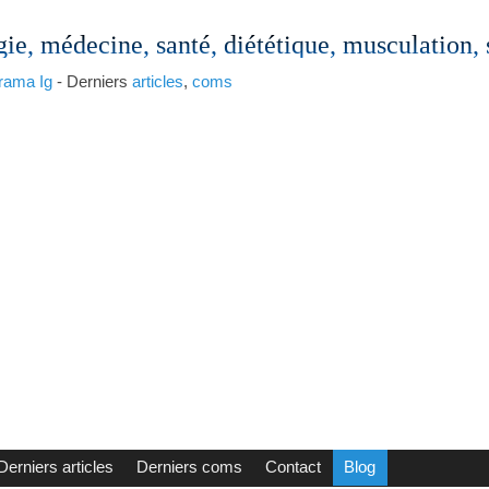
gie, médecine, santé, diététique, musculation,
rama
Ig
- Derniers
articles
,
coms
Derniers articles
Derniers coms
Contact
Blog