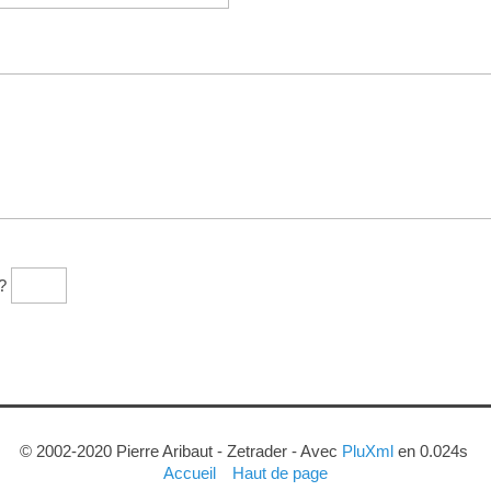
?
© 2002-2020 Pierre Aribaut - Zetrader - Avec
PluXml
en 0.024s
Accueil
Haut de page