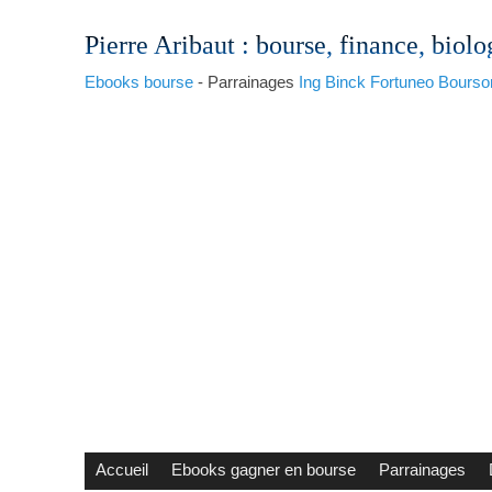
Pierre Aribaut
: bourse, finance, biolo
Ebooks bourse
- Parrainages
Ing
Binck
Fortuneo
Bourso
Accueil
Ebooks gagner en bourse
Parrainages