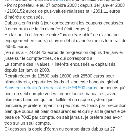
- Point portefeuille au 27 octobre 2008 : depuis 1er janvier 2008
+21661,52 euros de plus-values réalisées et +2391,11 euros
d'intérêts encaissés.
Dubus a enfin mis à jour correctement les coupons encaissés,
à deux mois de la fin d'année il était temps ;)
En faisant la différence entre "avoir réalisable" (je n'ai aucun
engagement en cours) et avoir début d'année moins le retrait de
29500 euros,
j'en suis à + 24234,43 euros de progression depuis 1er janvier
juste sur le compte-titres, ce qui correspond à :
La somme des +values + intérêts encaissés & capitalisés
depuis 1er janvier 2008.
Retrait récent de 13500 puis 16000 soit 29500 euros pour
blinder livrets, répartir les fonds cf. contexte bancaire global.
Sans ces retraits j'en serais à + de 96 900 euros
, un peu risqué
pour un seul compte vu les circonstances bancaires, avec
plusieurs banques qui font faillite et un risque systémique
bancaire, je préfère répartir un peu plus les fonds par précaution,
bien que dubus ait plein d'assurances et qu'il y ait la garantie de
base de 70kE par compte, on sait jamais, je préfère pas avoir
trop sur un seul compte.
Ci-dessous la copie d'écran du compte-titres dubus au 27