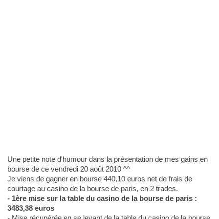
Une petite note d'humour dans la présentation de mes gains en
bourse de ce vendredi 20 août 2010 ^^
Je viens de gagner en bourse 440,10 euros net de frais de
courtage au casino de la bourse de paris, en 2 trades.
- 1ère mise sur la table du casino de la bourse de paris :
3483,38 euros
- Mise récupérée en se levant de la table du casino de la bourse