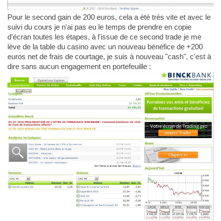
Pour le second gain de 200 euros, cela a été très vite et avec le
suivi du cours je n'ai pas eu le temps de prendre en copie
d'écran toutes les étapes, à l'issue de ce second trade je me
lève de la table du casino avec un nouveau bénéfice de +200
euros net de frais de courtage, je suis à nouveau "cash", c'est à
dire sans aucun engagement en portefeuille :