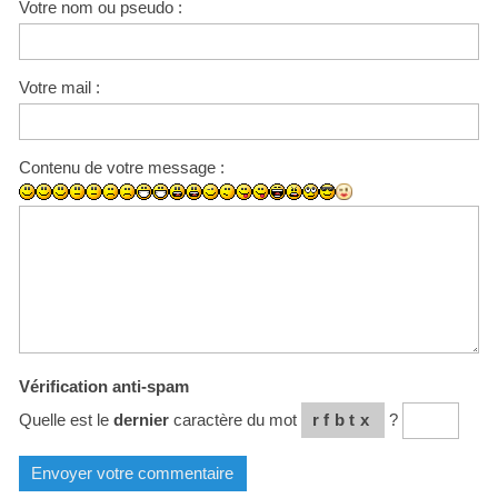
Votre nom ou pseudo :
Votre mail :
Contenu de votre message :
Vérification anti-spam
Quelle est le
dernier
caractère du mot
rfbtx
?