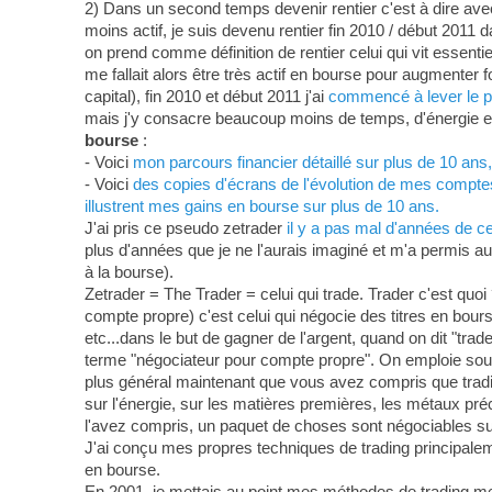
2) Dans un second temps devenir rentier c'est à dire ave
moins actif, je suis devenu rentier fin 2010 / début 2011 d
on prend comme définition de rentier celui qui vit essenti
me fallait alors être très actif en bourse pour augmenter
capital), fin 2010 et début 2011 j'ai
commencé à lever le pi
mais j'y consacre beaucoup moins de temps, d'énergie et 
bourse
:
- Voici
mon parcours financier détaillé sur plus de 10 an
- Voici
des copies d'écrans de l'évolution de mes comptes-
illustrent mes gains en bourse sur plus de 10 ans.
J'ai pris ce pseudo zetrader
il y a pas mal d'années de c
plus d'années que je ne l'aurais imaginé et m'a permis au
à la bourse).
Zetrader = The Trader = celui qui trade. Trader c'est quoi 
compte propre) c'est celui qui négocie des titres en bour
etc...dans le but de gagner de l'argent, quand on dit "tra
terme "négociateur pour compte propre". On emploie souven
plus général maintenant que vous avez compris que tradin
sur l'énergie, sur les matières premières, les métaux préci
l'avez compris, un paquet de choses sont négociables su
J'ai conçu mes propres techniques de trading principa
en bourse.
En 2001, je mettais au point mes méthodes de trading m