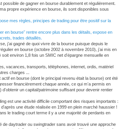
est possible de gagner en bourse durablement et régulièrement.
ur ma propre expérience en bourse, ils sont disponibles sous
se mes règles, principes de trading pour être positif sur la
r en bourse" rentre encore plus dans les détails, expose en
rets, trades détaillés.
, j'ai gagné de quoi vivre de la bourse puisque depuis le
s régulier en bourse (octobre 2002 à novembre 2010), j'ai mis en
soit environ 1,8 fois un SMIC net d'épargne mensuelle en
, vacances, transports, téléphones, internet, ordis, matériel
tres charges ...
actif en bourse (dont le principal revenu était la bourse) ont été
gresser financièrement chaque année, ce qui m'a permis en
d'obtenir un capital/patrimoine suffisant pour devenir rentier
ing est une activité difficile comportant des risques importants :
 d'après une étude réalisée en 1999 en plein marché haussier !
dans le trading court terme il y a une majorité de perdants en
é de daytrader ou swingtrader sans avoir trouvé une approche