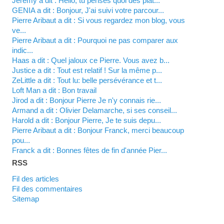
Jérémy a dit : Hello, tu penses quoi des plat...
GENIA a dit : Bonjour, J'ai suivi votre parcour...
Pierre Aribaut a dit : Si vous regardez mon blog, vous
ve...
Pierre Aribaut a dit : Pourquoi ne pas comparer aux
indic...
Haas a dit : Quel jaloux ce Pierre. Vous avez b...
justice a dit : Tout est relatif ! Sur la même p...
zeLittle a dit : Tout lu: belle persévérance et t...
Loft Man a dit : Bon travail
Jirod a dit : Bonjour Pierre Je n'y connais rie...
Armand a dit : Olivier Delamarche, si ses conseil...
harold a dit : Bonjour Pierre, Je te suis depu...
Pierre Aribaut a dit : Bonjour Franck, merci beaucoup
pou...
franck a dit : Bonnes fêtes de fin d'année Pier...
RSS
Fil des articles
Fil des commentaires
Sitemap