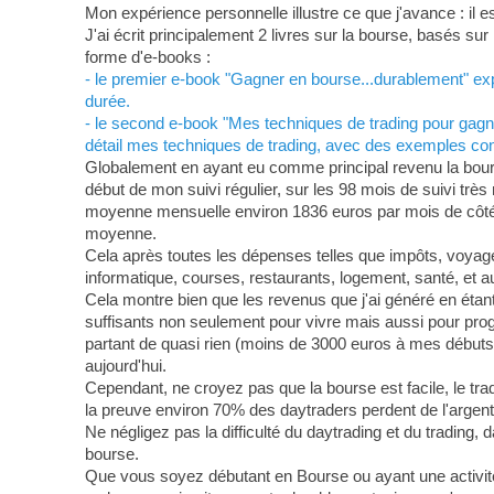
Mon expérience personnelle illustre ce que j'avance : il 
J'ai écrit principalement 2 livres sur la bourse, basés s
forme d'e-books :
- le premier e-book "Gagner en bourse...durablement" expo
durée.
- le second e-book "Mes techniques de trading pour gagne
détail mes techniques de trading, avec des exemples conc
Globalement en ayant eu comme principal revenu la bourse
début de mon suivi régulier, sur les 98 mois de suivi trè
moyenne mensuelle environ 1836 euros par mois de côté 
moyenne.
Cela après toutes les dépenses telles que impôts, voyages
informatique, courses, restaurants, logement, santé, et au
Cela montre bien que les revenus que j'ai généré en étant 
suffisants non seulement pour vivre mais aussi pour pro
partant de quasi rien (moins de 3000 euros à mes débuts) 
aujourd'hui.
Cependant, ne croyez pas que la bourse est facile, le trad
la preuve environ 70% des daytraders perdent de l'argent
Ne négligez pas la difficulté du daytrading et du trading, 
bourse.
Que vous soyez débutant en Bourse ou ayant une activit