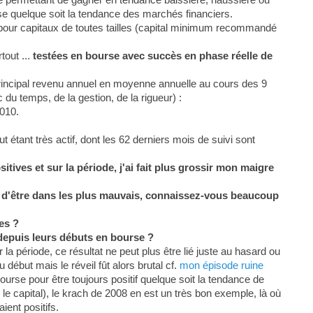
se quelque soit la tendance des marchés financiers.
 pour capitaux de toutes tailles (capital minimum recommandé
tout ...
testées en bourse avec succès en phase réelle de
rincipal revenu annuel en moyenne annuelle au cours des 9
du temps, de la gestion, de la rigueur) :
010.
étant très actif, dont les 62 derniers mois de suivi sont
tives et sur la période, j'ai fait plus grossir mon maigre
in d'être dans les plus mauvais, connaissez-vous beaucoup
es ?
depuis leurs débuts en bourse ?
la période, ce résultat ne peut plus être lié juste au hasard ou
 début mais le réveil fût alors brutal cf.
mon épisode ruine
ourse pour être toujours positif quelque soit la tendance de
le capital), le krach de 2008 en est un très bon exemple, là où
ient positifs.