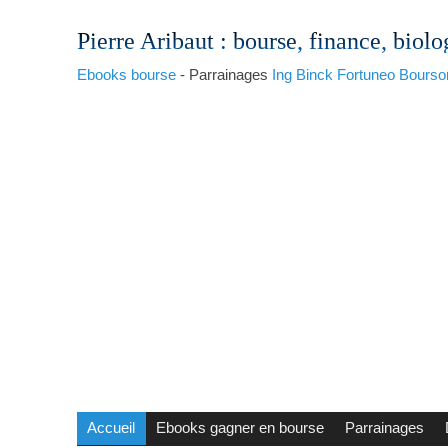
Pierre Aribaut
: bourse, finance, biolo
Ebooks bourse
- Parrainages
Ing
Binck
Fortuneo
Bourso
Accueil
Ebooks gagner en bourse
Parrainages