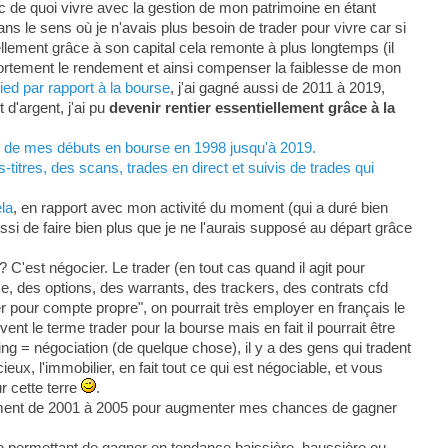
c de quoi vivre avec la gestion de mon patrimoine en étant
ans le sens où je n'avais plus besoin de trader pour vivre car si
ellement grâce à son capital cela remonte à plus longtemps (il
 fortement le rendement et ainsi compenser la faiblesse de mon
ed par rapport à la bourse
, j'ai gagné aussi de 2011 à 2019,
d'argent, j'ai pu
devenir rentier essentiellement grâce à la
s, de mes débuts en bourse en 1998 jusqu'à 2019.
titres, des scans, trades en direct et suivis de trades qui
ela
, en rapport avec mon activité du moment (qui a duré bien
ssi de faire bien plus que je ne l'aurais supposé au départ grâce
? C'est négocier. Le trader (en tout cas quand il agit pour
se, des options, des warrants, des trackers, des contrats cfd
der pour compte propre", on pourrait très employer en français le
t le terme trader pour la bourse mais en fait il pourrait être
g = négociation (de quelque chose), il y a des gens qui tradent
eux, l'immobilier, en fait tout ce qui est négociable, et vous
r cette terre
.
lement de 2001 à 2005 pour augmenter mes chances de gagner
e permettant de gagner en tendance baissière, haussière ou