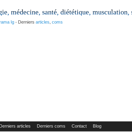
gie, médecine, santé, diététique, musculation,
rama
Ig
- Derniers
articles
,
coms
Derniers articles
Derniers coms
Contact
Blog