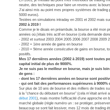
neutre, des techniques pour faire un revenu avec la bour
J'ai ainsi mis au point mes propres systèmes de trading
5000 euros).
Testées en simulations intraday en 2001 et 2002 mais sur
2002 à 2019 !
Comme je le disais en préambule, la bourse a été mon p
années où j'étais très actif en bourse (cela demande donc 
- 2002 et surtout 2003 2004 2005 2006 2007 2008 2009 2
- 2002 = 1ère année de gains en bourse
- 2010 = 9ème année consécutive de gains en bourse, tout 
positifs.
Mes 17 dernières années (2002 à 2019) sont toutes posi
capital initial de plus de 9000%.
Je ne suis pas le meilleur en bourse, mais je suis lo
de gens :
- dont les 17 dernières années en bourse sont positiv
- qui ont fait des performances supérieures à 9000% 
Sur plus de 10 ans de bourse et des milliers de trades sur 
à la "chance du débutant en bourse" (cela m'était arrivé au
début 2001
), mais montre l'efficacité d'une approche en b
marché globale (règle numéro un : se protéger, préserver 
beaucoup se sont fait lessiver, mes 12 mois de trading éta