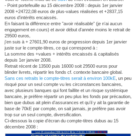
- Point portefeuille au 15 décembre 2008 : depuis 1er janvier
2008 +24722,08 euros de plus-values réalisées et +2837,15
euros d'intérêts encaissés.
En faisant la différence entre "avoir réalisable" (je n'ai aucun
engagement en cours) et avoir début d'année moins le retrait de
29500 euros,
j'en suis à + 27601,90 euros de progression depuis 1er janvier
juste sur le compte-titres, ce qui correspond à :
La somme des +values + intérêts encaissés & capitalisés
depuis 1er janvier 2008.
Retrait récent de 13500 puis 16000 soit 29500 euros pour
blinder livrets, répartir les fonds cf. contexte bancaire global.
Sans ces retraits le compte-titres serait à environ 100kE
, un peu
risqué pour un seul compte vu les circonstances bancaires,
avec plusieurs banques qui font faillite et un risque systémique
bancaire, je préfère répartir un peu plus les fonds par précaution,
bien que dubus ait plein d'assurances et qu'il y ait la garantie de
base de 70kE par compte, on sait jamais, je préfère pas avoir
trop sur un seul compte, diversification.
Ci-dessous la copie d'écran du compte-titres dubus au 15
décembre 2008 :