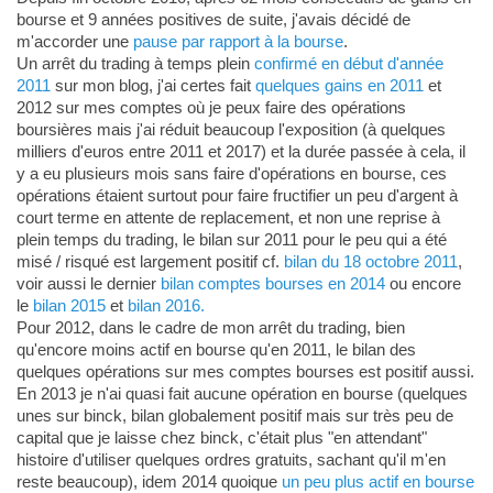
bourse et 9 années positives de suite, j'avais décidé de
m'accorder une
pause par rapport à la bourse
.
Un arrêt du trading à temps plein
confirmé en début d'année
2011
sur mon blog, j'ai certes fait
quelques gains en 2011
et
2012 sur mes comptes où je peux faire des opérations
boursières mais j'ai réduit beaucoup l'exposition (à quelques
milliers d'euros entre 2011 et 2017) et la durée passée à cela, il
y a eu plusieurs mois sans faire d'opérations en bourse, ces
opérations étaient surtout pour faire fructifier un peu d'argent à
court terme en attente de replacement, et non une reprise à
plein temps du trading, le bilan sur 2011 pour le peu qui a été
misé / risqué est largement positif cf.
bilan du 18 octobre 2011
,
voir aussi le dernier
bilan comptes bourses en 2014
ou encore
le
bilan 2015
et
bilan 2016.
Pour 2012, dans le cadre de mon arrêt du trading, bien
qu'encore moins actif en bourse qu'en 2011, le bilan des
quelques opérations sur mes comptes bourses est positif aussi.
En 2013 je n'ai quasi fait aucune opération en bourse (quelques
unes sur binck, bilan globalement positif mais sur très peu de
capital que je laisse chez binck, c'était plus "en attendant"
histoire d'utiliser quelques ordres gratuits, sachant qu'il m'en
reste beaucoup), idem 2014 quoique
un peu plus actif en bourse