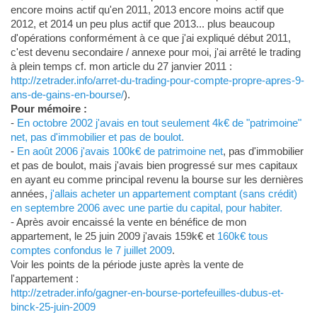
encore moins actif qu'en 2011, 2013 encore moins actif que
2012, et 2014 un peu plus actif que 2013... plus beaucoup
d'opérations conformément à ce que j'ai expliqué début 2011,
c'est devenu secondaire / annexe pour moi, j'ai arrêté le trading
à plein temps cf. mon article du 27 janvier 2011 :
http://zetrader.info/arret-du-trading-pour-compte-propre-apres-9-
ans-de-gains-en-bourse/
).
Pour mémoire :
-
En octobre 2002 j'avais en tout seulement 4k€ de "patrimoine"
net, pas d'immobilier et pas de boulot.
-
En août 2006 j'avais 100k€ de patrimoine net
, pas d'immobilier
et pas de boulot, mais j'avais bien progressé sur mes capitaux
en ayant eu comme principal revenu la bourse sur les dernières
années,
j'allais acheter un appartement comptant (sans crédit)
en septembre 2006 avec une partie du capital, pour habiter.
- Après avoir encaissé la vente en bénéfice de mon
appartement, le 25 juin 2009 j'avais 159k€ et
160k€ tous
comptes confondus le 7 juillet 2009
.
Voir les points de la période juste après la vente de
l'appartement :
http://zetrader.info/gagner-en-bourse-portefeuilles-dubus-et-
binck-25-juin-2009