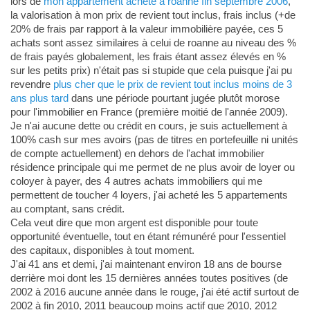
lors de
mon appartement acheté à roanne fin septembre 2006
,
la valorisation à mon prix de revient tout inclus, frais inclus (+de
20% de frais par rapport à la valeur immobilière payée, ces 5
achats sont assez similaires à celui de roanne au niveau des %
de frais payés globalement, les frais étant assez élevés en %
sur les petits prix) n'était pas si stupide que cela puisque j'ai pu
revendre
plus cher que le prix de revient tout inclus moins de 3
ans plus tard
dans une période pourtant jugée plutôt morose
pour l'immobilier en France (première moitié de l'année 2009).
Je n'ai aucune dette ou crédit en cours, je suis actuellement à
100% cash sur mes avoirs (pas de titres en portefeuille ni unités
de compte actuellement) en dehors de l'achat immobilier
résidence principale qui me permet de ne plus avoir de loyer ou
coloyer à payer, des 4 autres achats immobiliers qui me
permettent de toucher 4 loyers, j'ai acheté les 5 appartements
au comptant, sans crédit.
Cela veut dire que mon argent est disponible pour toute
opportunité éventuelle, tout en étant rémunéré pour l'essentiel
des capitaux, disponibles à tout moment.
J'ai 41 ans et demi, j'ai maintenant environ 18 ans de bourse
derrière moi dont les 15 dernières années toutes positives (de
2002 à 2016 aucune année dans le rouge, j'ai été actif surtout de
2002 à fin 2010, 2011 beaucoup moins actif que 2010, 2012