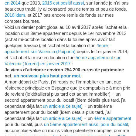
en 2014
que 2013,
2015 est positif aussi
, sur l'année je n'ai pas
beaucoup tradé, j'y ai consacré peu de temps et peu de fonds,
2016 idem
, et 2017 pas encore remis de fonds sur mes
comptes bourses.
Voici un dernier point global au 10 avril 2017 après l'achat et la
location d'un 3ème appartement depuis le 1er novembre 2012
(achat mi-octobre location dans la foulée après avoir fait
quelques travaux), et l'achat et la location d'un
4ème
appartement sur Valencia (Paiporta)
depuis le 1er janvier 2014,
et l'achat et la mise en location d'un
5ème appartement sur
Valencia (Torrent) en janvier 2017
:
Je viens d'atteindre environ 254 200 euros de patrimoine
net,
un nouveau plus haut pour moi.
A mon départ de Paris, j'ai repris de l'immobilier en tant que
résidence principale en Espagne que je comptabilise à mon prix
de revient (je détaillerai plus tard cet achat immobilier) + un
second appartement pour du locatif (idem détails plus tard, j'ai
cependant déjà fait
un article à ce sujet
) + un troisième
appartement pour du locatif (idem détails plus tard, j'ai
cependant déjà fait
un article à ce sujet
) + un
4ème appartement
pour du locatif, puis
un 5ème appartement aussi pour du locatif
,
aucune plus-value ou moins value potentielle comptée, comme