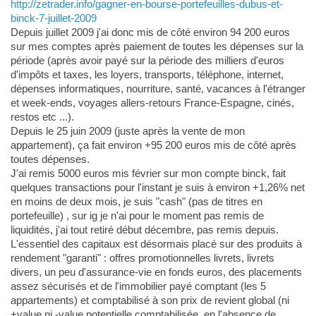
http://zetrader.info/gagner-en-bourse-portefeuilles-dubus-et-
binck-7-juillet-2009
Depuis juillet 2009 j'ai donc mis de côté environ 94 200 euros
sur mes comptes après paiement de toutes les dépenses sur la
période (après avoir payé sur la période des milliers d'euros
d'impôts et taxes, les loyers, transports, téléphone, internet,
dépenses informatiques, nourriture, santé, vacances à l'étranger
et week-ends, voyages allers-retours France-Espagne, cinés,
restos etc ...).
Depuis le 25 juin 2009 (juste après la vente de mon
appartement), ça fait environ +95 200 euros mis de côté après
toutes dépenses.
J'ai remis 5000 euros mis février sur mon compte binck, fait
quelques transactions pour l'instant je suis à environ +1,26% net
en moins de deux mois, je suis "cash" (pas de titres en
portefeuille) , sur ig je n'ai pour le moment pas remis de
liquidités, j'ai tout retiré début décembre, pas remis depuis.
L'essentiel des capitaux est désormais placé sur des produits à
rendement "garanti" : offres promotionnelles livrets, livrets
divers, un peu d'assurance-vie en fonds euros, des placements
assez sécurisés et de l'immobilier payé comptant (les 5
appartements) et comptabilisé à son prix de revient global (ni
+value ni -value potentielle comptabilisée, en l'absence de