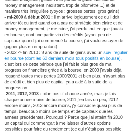
money management inexistant, trop de pifomètre ...) et de
manière très irrégulière (yoyos : grosses pertes, gros gains)
- mi-2000 à début 2001 :
il m'arrive logiquement ce qu'il doit
arriver tôt ou tard quand on a pas de stratégie bien claire et de
money management, je me ruine, j'ai perdu tout ce que j'avais
en bourse, dont une partie via des crédits (ayant peu de
capitaux quand j'ai commencé la bourse, j'ai voulu essayer de
gagner plus en empruntant)
- 2002 -> fin 2010 : 9 ans de suite de gains avec un
suivi régulier
en bourse (dont les 62 derniers mois tous positifs en bourse)
,
c'est lors de cette période que j'ai fait le plus gros de ma
progression financière grâce à la bourse, en 2003 j'avais déjà
regagné toutes mes pertes 2000/2001 et bien plus, n'ayant plus
de crédit et bien plus de capital, ça a aidé à la suite de la
progression.
-2011, 2012, 2013 :
bilan positif chaque année, mais je fais
chaque année moins de bourse, 2011 j'en fais un peu, 2012
encore moins, 2013 encore moins, j'y consacre quasi plus de
temps, beaucoup moins de temps et de capitaux que les
années précédentes. Pourquoi ? Parce que j'ai atteint fin 2010
un capital qui commençait à me laisser d'autres options
possibles pour faire du rendement (ce qui n'était pas possible