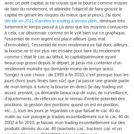
avec un petit capital, je ne voyais que la bourse comme moyen
de faire du rendement, et atteindre l'objectif de faire grossir le
capital en gérant les risques du mieux que je peux), j'ai donc
décidé en 2011 d'arrêter le trading à temps plein
, diminuer très
fortement le temps passé à ça ainsi que les moyens consacrés
à cela, car désormais comme on le voit bien sur ce graphique,
l'essentiel de mon argent est placé ailleurs (pas mal
d'immobilier), l'essentiel de mon rendement se fait donc ailleurs,
la bourse ne m'est plus nécessaire pour faire du rendement
comme c'était le cas au début, le capital/patrimoine ayant
beaucoup grossi depuis le départ, je peux me contenter d'un
rendement moindre qui demande moins de temps aussi.
Songez à une chose : de 1999 à fin 2010, c'est presque tous les
jours (hors jours fériés bien sûr) que j'ai passé une grande partie
de mon temps à suivre la bourse en direct (le day-trading est
assez prenant, ça demande beaucoup de suivi, de surveillance,
d'ajustements, de réflexion sur le niveau d'entrée potentiel des
positions, la gestion des positions quand on est en position
etc...), tous les jours je regardais ce que faisait le cac 40 du
matin au soir puisque je tradais essentiellement sur le cac 40 de
2002 à fin 2010, je faisais mon trading essentiellement sur des
produits dérivés du cac 40 (warrants cac, trackers cac et un