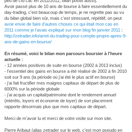
peu de cfd cac en 2011/2012, bilan positif aussi).
Avoir passé plus de 10 ans de bourse à faire essentiellement du
day-trading, c'est beaucoup de temps, je ne regrette pas au vu
du bilan global bien sûr, mais c'est stressant, répétitif, on peut
avoir envie de faire d'autres choses ce qui était mon cas en
2011 comme je l'avais expliqué sur mon blog fin janvier 2011
:
http://zetrader.info/arret-du-trading-pour-compte-propre-apres-9-
ans-de-gains-en-bourse/
En résumé, voici le bilan mon parcours boursier à l'heure
actuelle :
- 12 années positives de suite en bourse (2002 à 2013 inclus)
- l'essentiel des gains en bourse a été réalisé de 2002 à fin 2010
soit sur 9 ans (la période où j'ai été le plus actif en bourse)
- j'ai fait fructifier mes maigres capitaux de départ de plus de
6000% sur la période globale
- j'ai acquis un capital/patrimoine dont le rendement annuel
(intérêts, loyers et économie de loyer) de son placement
rapporte désormais plus que mes capitaux de départ.
Merci de m'avoir lu et merci de votre visite sur mon site.
Pierre Aribaut (alias zetrader sur le web, c'est mon pseudo en