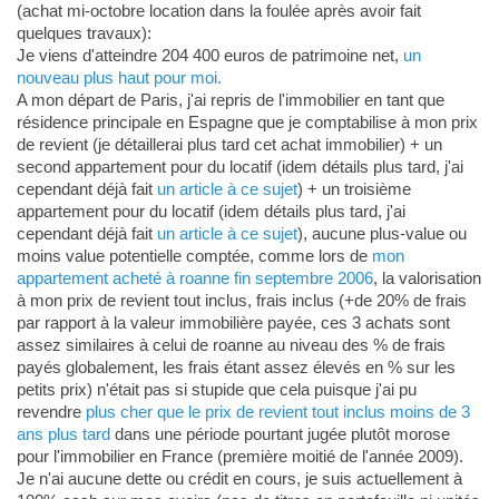
(achat mi-octobre location dans la foulée après avoir fait
quelques travaux):
Je viens d'atteindre 204 400 euros de patrimoine net,
un
nouveau plus haut pour moi.
A mon départ de Paris, j'ai repris de l'immobilier en tant que
résidence principale en Espagne que je comptabilise à mon prix
de revient (je détaillerai plus tard cet achat immobilier) + un
second appartement pour du locatif (idem détails plus tard, j'ai
cependant déjà fait
un article à ce sujet
) + un troisième
appartement pour du locatif (idem détails plus tard, j'ai
cependant déjà fait
un article à ce sujet
), aucune plus-value ou
moins value potentielle comptée, comme lors de
mon
appartement acheté à roanne fin septembre 2006
, la valorisation
à mon prix de revient tout inclus, frais inclus (+de 20% de frais
par rapport à la valeur immobilière payée, ces 3 achats sont
assez similaires à celui de roanne au niveau des % de frais
payés globalement, les frais étant assez élevés en % sur les
petits prix) n'était pas si stupide que cela puisque j'ai pu
revendre
plus cher que le prix de revient tout inclus moins de 3
ans plus tard
dans une période pourtant jugée plutôt morose
pour l'immobilier en France (première moitié de l'année 2009).
Je n'ai aucune dette ou crédit en cours, je suis actuellement à