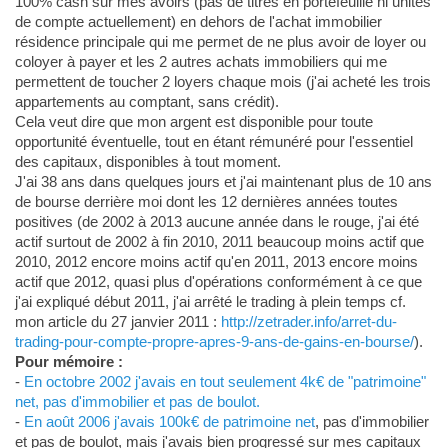
100% cash sur mes avoirs (pas de titres en portefeuille ni unités
de compte actuellement) en dehors de l'achat immobilier
résidence principale qui me permet de ne plus avoir de loyer ou
coloyer à payer et les 2 autres achats immobiliers qui me
permettent de toucher 2 loyers chaque mois (j'ai acheté les trois
appartements au comptant, sans crédit).
Cela veut dire que mon argent est disponible pour toute
opportunité éventuelle, tout en étant rémunéré pour l'essentiel
des capitaux, disponibles à tout moment.
J'ai 38 ans dans quelques jours et j'ai maintenant plus de 10 ans
de bourse derrière moi dont les 12 dernières années toutes
positives (de 2002 à 2013 aucune année dans le rouge, j'ai été
actif surtout de 2002 à fin 2010, 2011 beaucoup moins actif que
2010, 2012 encore moins actif qu'en 2011, 2013 encore moins
actif que 2012, quasi plus d'opérations conformément à ce que
j'ai expliqué début 2011, j'ai arrêté le trading à plein temps cf.
mon article du 27 janvier 2011 :
http://zetrader.info/arret-du-
trading-pour-compte-propre-apres-9-ans-de-gains-en-bourse/
).
Pour mémoire :
-
En octobre 2002 j'avais en tout seulement 4k€ de "patrimoine"
net, pas d'immobilier et pas de boulot.
-
En août 2006 j'avais 100k€ de patrimoine net
, pas d'immobilier
et pas de boulot, mais j'avais bien progressé sur mes capitaux