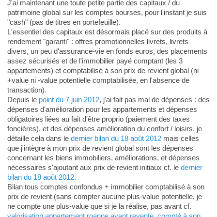
J'ai maintenant une toute petite partie des capitaux / du
patrimoine global sur les comptes bourses, pour l'instant je suis
"cash" (pas de titres en portefeuille).
L'essentiel des capitaux est désormais placé sur des produits à
rendement "garanti" : offres promotionnelles livrets, livrets
divers, un peu d'assurance-vie en fonds euros, des placements
assez sécurisés et de l'immobilier payé comptant (les 3
appartements) et comptabilisé à son prix de revient global (ni
+value ni -value potentielle comptabilisée, en l'absence de
transaction).
Depuis le
point du 7 juin 2012
, j'ai fait pas mal de dépenses : des
dépenses d'amélioration pour les appartements et dépenses
obligatoires liées au fait d'être proprio (paiement des taxes
foncières), et des dépenses amélioration du confort / loisirs, je
détaille cela dans le
dernier bilan du 18 août 2012
mais celles
que j'intègre à mon prix de revient global sont les dépenses
concernant les biens immobiliers, améliorations, et dépenses
nécessaires s'ajoutant aux prix de revient initiaux cf. le
dernier
bilan du 18 août 2012.
Bilan tous comptes confondus + immobilier comptabilisé à son
prix de revient (sans compter aucune plus-value potentielle, je
ne compte une plus-value que si je la réalise, pas avant cf.
valorisation appartement roanne avant revente, compté à son