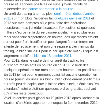
bourse et 9 années positives de suite, j'avais décidé de
m'accorder une
pause par rapport à la bourse
.
Un arrêt du trading à temps plein
confirmé en début d'année
2011
sur mon blog, j'ai certes fait
quelques gains en 2011
et
2012 sur mes comptes où je peux faire des opérations
boursières mais j'ai réduit beaucoup l'exposition (à quelques
milliers d'euros) et la durée passée à cela, il y a eu plusieurs
mois sans faire d'opérations en bourse, ces opérations étaient
surtout pour faire fructifier un peu d'argent à court terme en
attente de replacement, et non une reprise à plein temps du
trading, le bilan sur 2011 pour le peu qui a été misé / risqué est
largement positif cf.
bilan du 18 octobre 2011.
Pour 2012, dans le cadre de mon arrêt du trading, bien
qu'encore moins actif en bourse qu'en 2011, le bilan des
quelques opérations sur mes comptes bourses est positif aussi.
En 2013 je n'ai pour le moment quasi fait aucune opération en
bourse (quelques unes sur binck, bilan globalement positif mais
sur très peu de capital que je laisse chez binck, c'était plus "en
attendant" histoire d'utiliser quelques ordres gratuits, sachant
qu'il m'en reste beaucoup).
Voici un dernier point global au 10 juillet 2013 après l'achat et la
location d'un 3ème appartement depuis le 1er novembre 2012