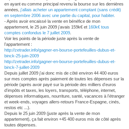
en ayant eu comme principal revenu la bourse sur les dernières
années,
j'allais acheter un appartement comptant (sans crédit)
en septembre 2006 avec une partie du capital, pour habiter.
- Après avoir encaissé la vente en bénéfice de mon
appartement, le 25 juin 2009 j'avais 159k€ et
160k€ tous
comptes confondus le 7 juillet 2009
.
Voir les points de la période juste après la vente de
l'appartement :
http://zetrader.info/gagner-en-bourse-portefeuilles-dubus-et-
binck-25-juin-2009
http://zetrader.info/gagner-en-bourse-portefeuilles-dubus-et-
binck-7-juillet-2009
Depuis juillet 2009 j'ai donc mis de côté environ 44 400 euros
sur mes comptes après paiement de toutes les dépenses sur la
période (après avoir payé sur la période des milliers d'euros
d'impôts et taxes, les loyers, transports, téléphone, internet,
dépenses informatiques, nourriture, santé, vacances à l'étranger
et week-ends, voyages allers-retours France-Espagne, cinés,
restos etc ...).
Depuis le 25 juin 2009 (juste après la vente de mon
appartement), ça fait environ +45 400 euros mis de côté après
toutes dépenses.