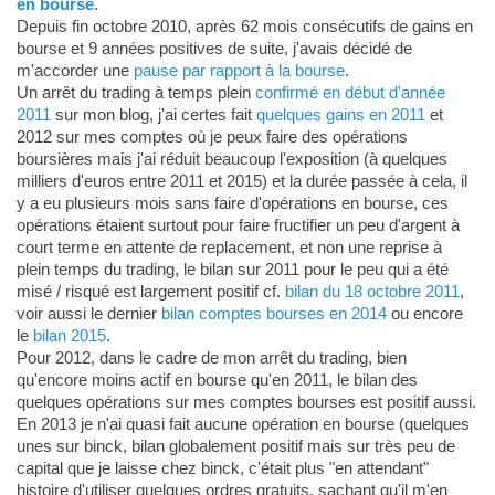
en bourse.
Depuis fin octobre 2010, après 62 mois consécutifs de gains en
bourse et 9 années positives de suite, j'avais décidé de
m'accorder une
pause par rapport à la bourse
.
Un arrêt du trading à temps plein
confirmé en début d'année
2011
sur mon blog, j'ai certes fait
quelques gains en 2011
et
2012 sur mes comptes où je peux faire des opérations
boursières mais j'ai réduit beaucoup l'exposition (à quelques
milliers d'euros entre 2011 et 2015) et la durée passée à cela, il
y a eu plusieurs mois sans faire d'opérations en bourse, ces
opérations étaient surtout pour faire fructifier un peu d'argent à
court terme en attente de replacement, et non une reprise à
plein temps du trading, le bilan sur 2011 pour le peu qui a été
misé / risqué est largement positif cf.
bilan du 18 octobre 2011
,
voir aussi le dernier
bilan comptes bourses en 2014
ou encore
le
bilan 2015
.
Pour 2012, dans le cadre de mon arrêt du trading, bien
qu'encore moins actif en bourse qu'en 2011, le bilan des
quelques opérations sur mes comptes bourses est positif aussi.
En 2013 je n'ai quasi fait aucune opération en bourse (quelques
unes sur binck, bilan globalement positif mais sur très peu de
capital que je laisse chez binck, c'était plus "en attendant"
histoire d'utiliser quelques ordres gratuits, sachant qu'il m'en