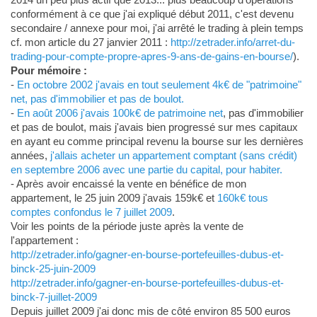
conformément à ce que j'ai expliqué début 2011, c'est devenu
secondaire / annexe pour moi, j'ai arrêté le trading à plein temps
cf. mon article du 27 janvier 2011 :
http://zetrader.info/arret-du-
trading-pour-compte-propre-apres-9-ans-de-gains-en-bourse/
).
Pour mémoire :
-
En octobre 2002 j'avais en tout seulement 4k€ de "patrimoine"
net, pas d'immobilier et pas de boulot.
-
En août 2006 j'avais 100k€ de patrimoine net
, pas d'immobilier
et pas de boulot, mais j'avais bien progressé sur mes capitaux
en ayant eu comme principal revenu la bourse sur les dernières
années,
j'allais acheter un appartement comptant (sans crédit)
en septembre 2006 avec une partie du capital, pour habiter.
- Après avoir encaissé la vente en bénéfice de mon
appartement, le 25 juin 2009 j'avais 159k€ et
160k€ tous
comptes confondus le 7 juillet 2009
.
Voir les points de la période juste après la vente de
l'appartement :
http://zetrader.info/gagner-en-bourse-portefeuilles-dubus-et-
binck-25-juin-2009
http://zetrader.info/gagner-en-bourse-portefeuilles-dubus-et-
binck-7-juillet-2009
Depuis juillet 2009 j'ai donc mis de côté environ 85 500 euros