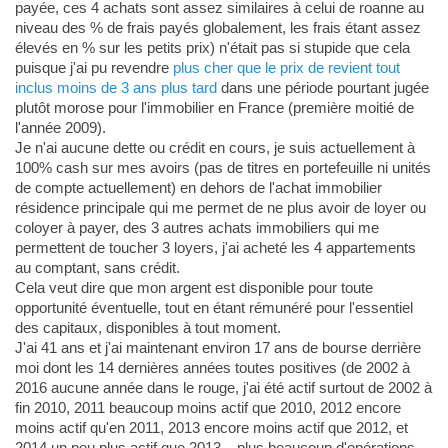
payée, ces 4 achats sont assez similaires à celui de roanne au
niveau des % de frais payés globalement, les frais étant assez
élevés en % sur les petits prix) n'était pas si stupide que cela
puisque j'ai pu revendre
plus cher que le prix de revient tout
inclus moins de 3 ans plus tard
dans une période pourtant jugée
plutôt morose pour l'immobilier en France (première moitié de
l'année 2009).
Je n'ai aucune dette ou crédit en cours, je suis actuellement à
100% cash sur mes avoirs (pas de titres en portefeuille ni unités
de compte actuellement) en dehors de l'achat immobilier
résidence principale qui me permet de ne plus avoir de loyer ou
coloyer à payer, des 3 autres achats immobiliers qui me
permettent de toucher 3 loyers, j'ai acheté les 4 appartements
au comptant, sans crédit.
Cela veut dire que mon argent est disponible pour toute
opportunité éventuelle, tout en étant rémunéré pour l'essentiel
des capitaux, disponibles à tout moment.
J'ai 41 ans et j'ai maintenant environ 17 ans de bourse derrière
moi dont les 14 dernières années toutes positives (de 2002 à
2016 aucune année dans le rouge, j'ai été actif surtout de 2002 à
fin 2010, 2011 beaucoup moins actif que 2010, 2012 encore
moins actif qu'en 2011, 2013 encore moins actif que 2012, et
2014 un peu plus actif que 2013... plus beaucoup d'opérations