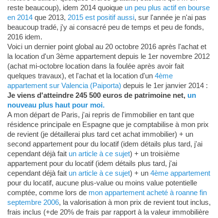
reste beaucoup), idem 2014 quoique
un peu plus actif en bourse
en 2014
que 2013,
2015 est positif aussi
, sur l'année je n'ai pas
beaucoup tradé, j'y ai consacré peu de temps et peu de fonds,
2016 idem.
Voici un dernier point global au 20 octobre 2016 après l'achat et
la location d'un 3ème appartement depuis le 1er novembre 2012
(achat mi-octobre location dans la foulée après avoir fait
quelques travaux), et l'achat et la location d'un
4ème
appartement sur Valencia (Paiporta)
depuis le 1er janvier 2014 :
Je viens d'atteindre 245 500 euros de patrimoine net,
un
nouveau plus haut pour moi.
A mon départ de Paris, j'ai repris de l'immobilier en tant que
résidence principale en Espagne que je comptabilise à mon prix
de revient (je détaillerai plus tard cet achat immobilier) + un
second appartement pour du locatif (idem détails plus tard, j'ai
cependant déjà fait
un article à ce sujet
) + un troisième
appartement pour du locatif (idem détails plus tard, j'ai
cependant déjà fait
un article à ce sujet
) + un
4ème appartement
pour du locatif, aucune plus-value ou moins value potentielle
comptée, comme lors de
mon appartement acheté à roanne fin
septembre 2006
, la valorisation à mon prix de revient tout inclus,
frais inclus (+de 20% de frais par rapport à la valeur immobilière