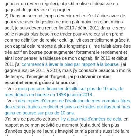
générer du revenu régulier), objectif réalisé et dépassé en
gagnant de quoi vivre et épargner
2) Dans un second temps devenir rentier c'est à dire avec de
quoi vivre avec la gestion de mon patrimoine en étant moins
actif, je suis devenu rentier fin 2010 / début 2011 dans le sens
où je n'avais plus besoin de trader pour vivre car si on prend
comme définition de rentier celui qui vit essentiellement grâce à
son capital cela remonte à plus longtemps (il me fallait alors être
très actif en bourse pour augmenter fortement le rendement et
ainsi compenser la faiblesse de mon capital), fin 2010 et début
2011 j'ai
commencé à lever le pied par rapport à la bourse
, j'ai
gagné aussi de 2011 à 2019, mais j'y consacre beaucoup moins
de temps, d'énergie et d'argent, j'ai pu
devenir rentier
essentiellement grâce à la bourse
:
- Voici
mon parcours financier détaillé sur plus de 10 ans, de
mes débuts en bourse en 1998 jusqu'à 2019.
- Voici
des copies d'écrans de l'évolution de mes comptes-titres,
des scans, trades en direct et suivis de trades qui illustrent mes
gains en bourse sur plus de 10 ans.
J'ai pris ce pseudo zetrader
il y a pas mal d'années de cela
, en
rapport avec mon activité du moment (qui a duré bien plus
d'années que je ne l'aurais imaginé et m'a permis aussi de faire