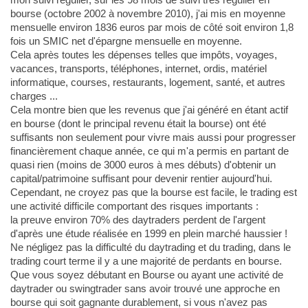
bourse (octobre 2002 à novembre 2010), j'ai mis en moyenne
mensuelle environ 1836 euros par mois de côté soit environ 1,8
fois un SMIC net d'épargne mensuelle en moyenne.
Cela après toutes les dépenses telles que impôts, voyages,
vacances, transports, téléphones, internet, ordis, matériel
informatique, courses, restaurants, logement, santé, et autres
charges ...
Cela montre bien que les revenus que j'ai généré en étant actif
en bourse (dont le principal revenu était la bourse) ont été
suffisants non seulement pour vivre mais aussi pour progresser
financièrement chaque année, ce qui m'a permis en partant de
quasi rien (moins de 3000 euros à mes débuts) d'obtenir un
capital/patrimoine suffisant pour devenir rentier aujourd'hui.
Cependant, ne croyez pas que la bourse est facile, le trading est
une activité difficile comportant des risques importants :
la preuve environ 70% des daytraders perdent de l'argent
d'après une étude réalisée en 1999 en plein marché haussier !
Ne négligez pas la difficulté du daytrading et du trading, dans le
trading court terme il y a une majorité de perdants en bourse.
Que vous soyez débutant en Bourse ou ayant une activité de
daytrader ou swingtrader sans avoir trouvé une approche en
bourse qui soit gagnante durablement, si vous n'avez pas