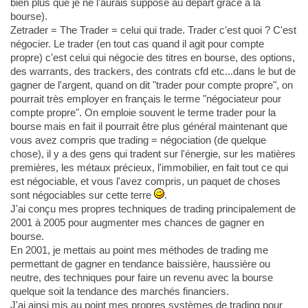
bien plus que je ne l'aurais supposé au départ grâce à la
bourse).
Zetrader = The Trader = celui qui trade. Trader c'est quoi ? C'est
négocier. Le trader (en tout cas quand il agit pour compte
propre) c'est celui qui négocie des titres en bourse, des options,
des warrants, des trackers, des contrats cfd etc...dans le but de
gagner de l'argent, quand on dit "trader pour compte propre", on
pourrait très employer en français le terme "négociateur pour
compte propre". On emploie souvent le terme trader pour la
bourse mais en fait il pourrait être plus général maintenant que
vous avez compris que trading = négociation (de quelque
chose), il y a des gens qui tradent sur l'énergie, sur les matières
premières, les métaux précieux, l'immobilier, en fait tout ce qui
est négociable, et vous l'avez compris, un paquet de choses
sont négociables sur cette terre
.
J'ai conçu mes propres techniques de trading principalement de
2001 à 2005 pour augmenter mes chances de gagner en
bourse.
En 2001, je mettais au point mes méthodes de trading me
permettant de gagner en tendance baissière, haussière ou
neutre, des techniques pour faire un revenu avec la bourse
quelque soit la tendance des marchés financiers.
J'ai ainsi mis au point mes propres systèmes de trading pour