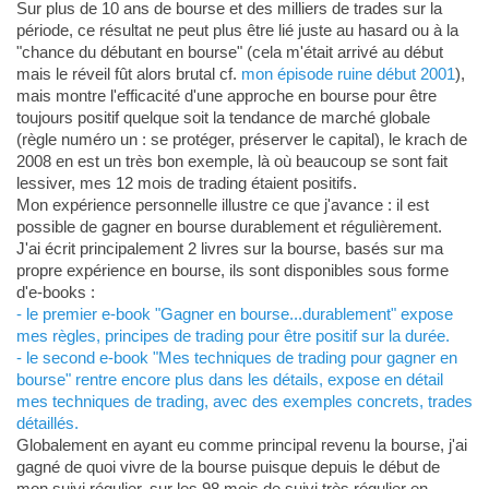
Sur plus de 10 ans de bourse et des milliers de trades sur la
période, ce résultat ne peut plus être lié juste au hasard ou à la
"chance du débutant en bourse" (cela m'était arrivé au début
mais le réveil fût alors brutal cf.
mon épisode ruine début 2001
),
mais montre l'efficacité d'une approche en bourse pour être
toujours positif quelque soit la tendance de marché globale
(règle numéro un : se protéger, préserver le capital), le krach de
2008 en est un très bon exemple, là où beaucoup se sont fait
lessiver, mes 12 mois de trading étaient positifs.
Mon expérience personnelle illustre ce que j'avance : il est
possible de gagner en bourse durablement et régulièrement.
J'ai écrit principalement 2 livres sur la bourse, basés sur ma
propre expérience en bourse, ils sont disponibles sous forme
d'e-books :
- le premier e-book "Gagner en bourse...durablement" expose
mes règles, principes de trading pour être positif sur la durée.
- le second e-book "Mes techniques de trading pour gagner en
bourse" rentre encore plus dans les détails, expose en détail
mes techniques de trading, avec des exemples concrets, trades
détaillés.
Globalement en ayant eu comme principal revenu la bourse, j'ai
gagné de quoi vivre de la bourse puisque depuis le début de
mon suivi régulier, sur les 98 mois de suivi très régulier en