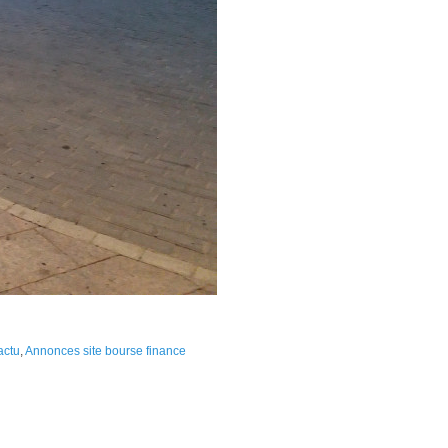
actu
,
Annonces site bourse finance