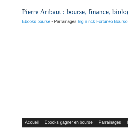
Pierre Aribaut
: bourse, finance, biolo
Ebooks bourse
- Parrainages
Ing
Binck
Fortuneo
Bourso
Accueil
Ebooks gagner en bourse
Parrainages