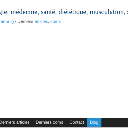
gie, médecine, santé, diététique, musculation,
rama
Ig
- Derniers
articles
,
coms
Derniers articles
Derniers coms
Contact
Blog