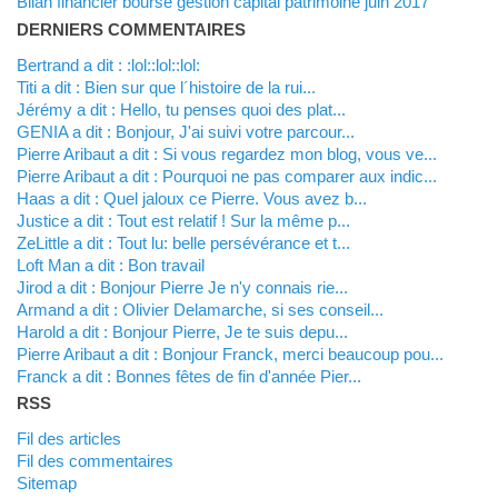
Bilan financier bourse gestion capital patrimoine juin 2017
DERNIERS COMMENTAIRES
Bertrand a dit : :lol::lol::lol:
titi a dit : Bien sur que l´histoire de la rui...
Jérémy a dit : Hello, tu penses quoi des plat...
GENIA a dit : Bonjour, J'ai suivi votre parcour...
Pierre Aribaut a dit : Si vous regardez mon blog, vous ve...
Pierre Aribaut a dit : Pourquoi ne pas comparer aux indic...
Haas a dit : Quel jaloux ce Pierre. Vous avez b...
justice a dit : Tout est relatif ! Sur la même p...
zeLittle a dit : Tout lu: belle persévérance et t...
Loft Man a dit : Bon travail
Jirod a dit : Bonjour Pierre Je n'y connais rie...
Armand a dit : Olivier Delamarche, si ses conseil...
harold a dit : Bonjour Pierre, Je te suis depu...
Pierre Aribaut a dit : Bonjour Franck, merci beaucoup pou...
franck a dit : Bonnes fêtes de fin d'année Pier...
RSS
Fil des articles
Fil des commentaires
Sitemap