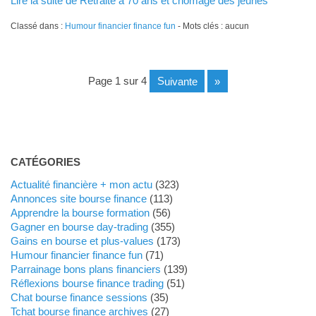
Lire la suite de Retraite à 70 ans et chômage des jeunes
Classé dans :
Humour financier finance fun
- Mots clés : aucun
page 1 sur 4
suivante
»
CATÉGORIES
Actualité financière + mon actu
(323)
Annonces site bourse finance
(113)
Apprendre la bourse formation
(56)
Gagner en bourse day-trading
(355)
Gains en bourse et plus-values
(173)
Humour financier finance fun
(71)
Parrainage bons plans financiers
(139)
Réflexions bourse finance trading
(51)
Chat bourse finance sessions
(35)
Tchat bourse finance archives
(27)