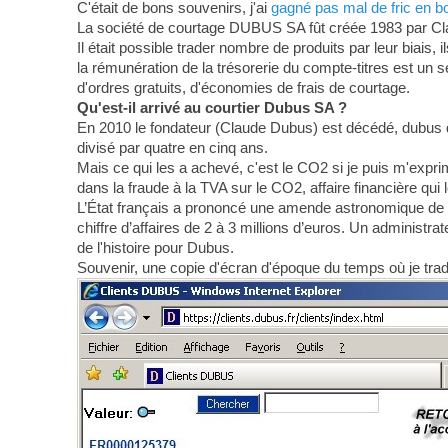
C'était de bons souvenirs, j'ai
gagné pas mal de fric en b
La société de courtage DUBUS SA fût créée 1983 par Clau
Il était possible trader nombre de produits par leur biais
la rémunération de la trésorerie du compte-titres est un s
d'ordres gratuits, d'économies de frais de courtage.
Qu'est-il arrivé au courtier Dubus SA ?
En 2010 le fondateur (Claude Dubus) est décédé, dubus déj
divisé par quatre en cinq ans.
Mais ce qui les a achevé, c'est le CO2 si je puis m'exprim
dans la fraude à la TVA sur le CO2, affaire financière qui
L’État français a prononcé une amende astronomique de 143
chiffre d’affaires de 2 à 3 millions d’euros. Un administrate
de l'histoire pour Dubus.
Souvenir, une copie d'écran d'époque du temps où je trad