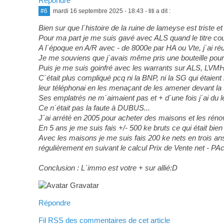
Répondre
#6
mardi 16 septembre 2025 - 18:43
- titi a dit :
Bien sur que l´histoire de la ruine de lameyse est triste et
Pour ma part je me suis gavé avec ALS quand le titre cout
A l´époque en A/R avec - de 8000e par HA ou Vte, j´ai ré
Je me souviens que j´avais même pris une bouteille pour
Puis je me suis goinfré avec les warrants sur ALS, LVMH e
C´était plus compliqué pcq ni la BNP, ni la SG qui étaien
leur téléphonai en les menaçant de les amener devant la
Ses emplatrés ne m´aimaient pas et + d´une fois j´ai du l
Ce n´était pas la faute à DUBUS...
J´ai arrété en 2005 pour acheter des maisons et les rénove
En 5 ans je me suis fais +/- 500 ke bruts ce qui était bi
Avec les maisons je me suis fais 200 ke nets en trois ans,
régulièrement en suivant le calcul Prix de Vente net - PAc
Conclusion : L´immo est votre + sur allié:D
Répondre
Fil RSS des commentaires de cet article