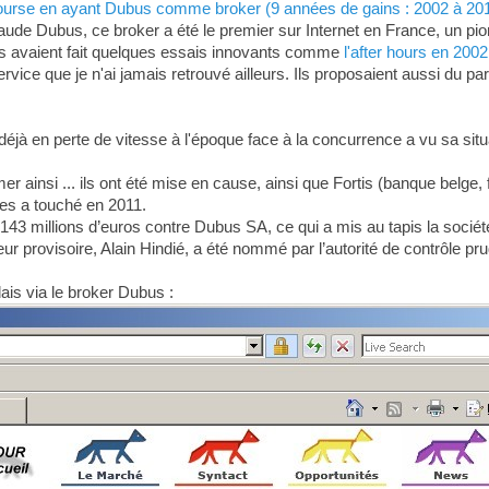
ourse en ayant Dubus comme broker (9 années de gains : 2002 à 201
de Dubus, ce broker a été le premier sur Internet en France, un pio
, ils avaient fait quelques essais innovants comme
l'after hours en 2002
ervice que je n'ai jamais retrouvé ailleurs. Ils proposaient aussi du pa
à en perte de vitesse à l'époque face à la concurrence a vu sa situati
er ainsi ... ils ont été mise en cause, ainsi que Fortis (banque belge
 les a touché en 2011.
 millions d’euros contre Dubus SA, ce qui a mis au tapis la société d
ur provisoire, Alain Hindié, a été nommé par l’autorité de contrôle pruden
ais via le broker Dubus :