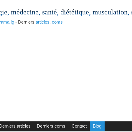
gie, médecine, santé, diététique, musculation,
rama
Ig
- Derniers
articles
,
coms
Derniers articles
Derniers coms
Contact
Blog