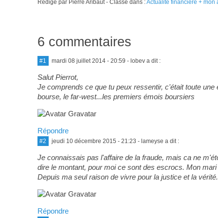
Rédigé par Pierre Aribaut - Classé dans :
Actualité financière + mon 
6 commentaires
#1
mardi 08 juillet 2014 - 20:59
- lobev a dit :
Salut Pierrot,
Je comprends ce que tu peux ressentir, c'était toute une
bourse, le far-west...les premiers émois boursiers
Répondre
#2
jeudi 10 décembre 2015 - 21:23
- lameyse a dit :
Je connaissais pas l'affaire de la fraude, mais ca ne m'ét
dire le montant, pour moi ce sont des escrocs. Mon mari
Depuis ma seul raison de vivre pour la justice et la vérité.
Répondre