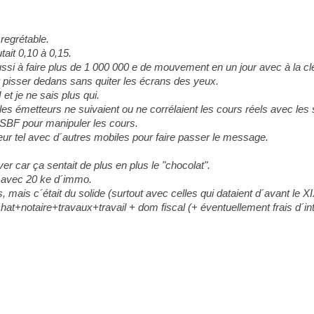
 regrétable.
ait 0,10 à 0,15.
ussi à faire plus de 1 000 000 e de mouvement en un jour avec à la c
 pisser dedans sans quiter les écrans des yeux.
t je ne sais plus qui.
t les émetteurs ne suivaient ou ne corrélaient les cours réels avec les
 SBF pour manipuler les cours.
eur tel avec d´autres mobiles pour faire passer le message.
r car ça sentait de plus en plus le "chocolat".
en avec 20 ke d´immo.
 mais c´était du solide (surtout avec celles qui dataient d´avant le X
hat+notaire+travaux+travail + dom fiscal (+ éventuellement frais d´int