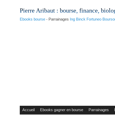
Pierre Aribaut
: bourse, finance, biolo
Ebooks bourse
- Parrainages
Ing
Binck
Fortuneo
Bourso
Accueil
Ebooks gagner en bourse
Parrainages