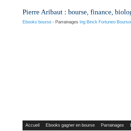
Pierre Aribaut
: bourse, finance, biolo
Ebooks bourse
- Parrainages
Ing
Binck
Fortuneo
Bourso
Accueil
Ebooks gagner en bourse
Parrainages