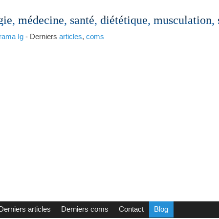
gie, médecine, santé, diététique, musculation,
rama
Ig
- Derniers
articles
,
coms
Derniers articles
Derniers coms
Contact
Blog