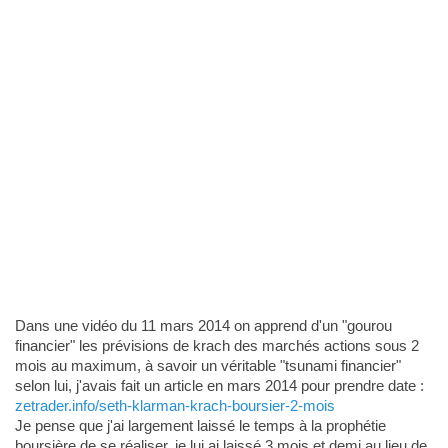
Dans une vidéo du 11 mars 2014 on apprend d'un "gourou
financier" les prévisions de krach des marchés actions sous 2
mois au maximum, à savoir un véritable "tsunami financier"
selon lui, j'avais fait un article en mars 2014 pour prendre date :
zetrader.info/seth-klarman-krach-boursier-2-mois
Je pense que j'ai largement laissé le temps à la prophétie
boursière de se réaliser, je lui ai laissé 3 mois et demi au lieu de