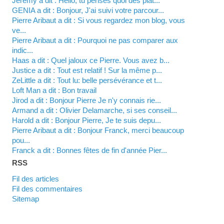
Jérémy a dit : Hello, tu penses quoi des plat...
GENIA a dit : Bonjour, J'ai suivi votre parcour...
Pierre Aribaut a dit : Si vous regardez mon blog, vous
ve...
Pierre Aribaut a dit : Pourquoi ne pas comparer aux
indic...
Haas a dit : Quel jaloux ce Pierre. Vous avez b...
justice a dit : Tout est relatif ! Sur la même p...
zeLittle a dit : Tout lu: belle persévérance et t...
Loft Man a dit : Bon travail
Jirod a dit : Bonjour Pierre Je n'y connais rie...
Armand a dit : Olivier Delamarche, si ses conseil...
harold a dit : Bonjour Pierre, Je te suis depu...
Pierre Aribaut a dit : Bonjour Franck, merci beaucoup
pou...
franck a dit : Bonnes fêtes de fin d'année Pier...
RSS
Fil des articles
Fil des commentaires
Sitemap