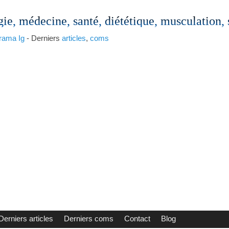
gie, médecine, santé, diététique, musculation,
rama
Ig
- Derniers
articles
,
coms
Derniers articles
Derniers coms
Contact
Blog