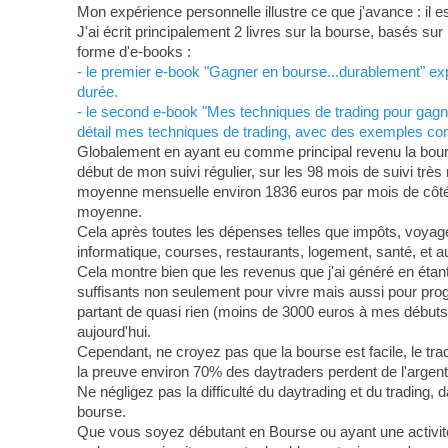
Mon expérience personnelle illustre ce que j'avance : il 
J'ai écrit principalement 2 livres sur la bourse, basés s
forme d'e-books :
- le premier e-book "Gagner en bourse...durablement" expo
durée.
- le second e-book "Mes techniques de trading pour gagne
détail mes techniques de trading, avec des exemples conc
Globalement en ayant eu comme principal revenu la bourse
début de mon suivi régulier, sur les 98 mois de suivi trè
moyenne mensuelle environ 1836 euros par mois de côté 
moyenne.
Cela après toutes les dépenses telles que impôts, voyages
informatique, courses, restaurants, logement, santé, et au
Cela montre bien que les revenus que j'ai généré en étant 
suffisants non seulement pour vivre mais aussi pour pro
partant de quasi rien (moins de 3000 euros à mes débuts) 
aujourd'hui.
Cependant, ne croyez pas que la bourse est facile, le trad
la preuve environ 70% des daytraders perdent de l'argent
Ne négligez pas la difficulté du daytrading et du trading, 
bourse.
Que vous soyez débutant en Bourse ou ayant une activit