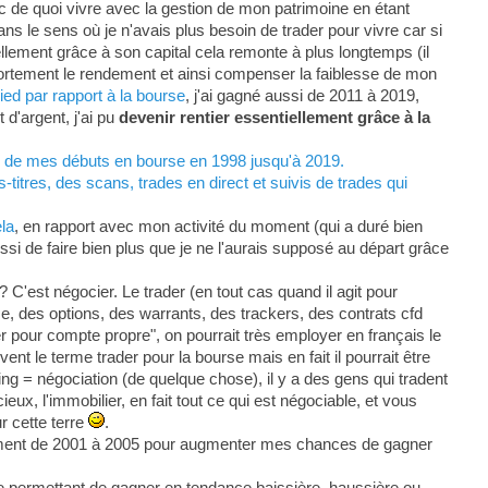
c de quoi vivre avec la gestion de mon patrimoine en étant
ans le sens où je n'avais plus besoin de trader pour vivre car si
ellement grâce à son capital cela remonte à plus longtemps (il
 fortement le rendement et ainsi compenser la faiblesse de mon
ed par rapport à la bourse
, j'ai gagné aussi de 2011 à 2019,
d'argent, j'ai pu
devenir rentier essentiellement grâce à la
s, de mes débuts en bourse en 1998 jusqu'à 2019.
titres, des scans, trades en direct et suivis de trades qui
ela
, en rapport avec mon activité du moment (qui a duré bien
ssi de faire bien plus que je ne l'aurais supposé au départ grâce
? C'est négocier. Le trader (en tout cas quand il agit pour
se, des options, des warrants, des trackers, des contrats cfd
der pour compte propre", on pourrait très employer en français le
t le terme trader pour la bourse mais en fait il pourrait être
g = négociation (de quelque chose), il y a des gens qui tradent
eux, l'immobilier, en fait tout ce qui est négociable, et vous
r cette terre
.
lement de 2001 à 2005 pour augmenter mes chances de gagner
e permettant de gagner en tendance baissière, haussière ou