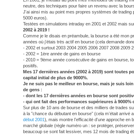
neutre, des techniques pour faire un revenu avec la bour
J'ai ainsi mis au point mes propres systèmes de trading
5000 euros).
Testées en simulations intraday en 2001 et 2002 mais sur
2002 à 2019 !
Comme je le disais en préambule, la bourse a été mon p
années où j'étais très actif en bourse (cela demande donc 
- 2002 et surtout 2003 2004 2005 2006 2007 2008 2009 2
- 2002 = 1ère année de gains en bourse
- 2010 = 9ème année consécutive de gains en bourse, tout 
positifs.
Mes 17 dernières années (2002 à 2019) sont toutes posi
capital initial de plus de 9000%.
Je ne suis pas le meilleur en bourse, mais je suis lo
de gens :
- dont les 17 dernières années en bourse sont positiv
- qui ont fait des performances supérieures à 9000% 
Sur plus de 10 ans de bourse et des milliers de trades sur 
à la "chance du débutant en bourse" (cela m'était arrivé au
début 2001
), mais montre l'efficacité d'une approche en b
marché globale (règle numéro un : se protéger, préserver 
beaucoup se sont fait lessiver, mes 12 mois de trading éta