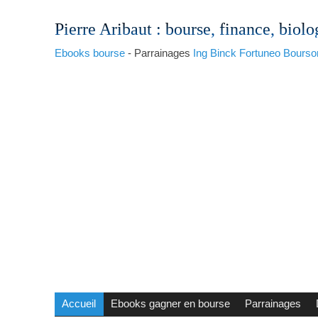
Pierre Aribaut
: bourse, finance, biolo
Ebooks bourse
- Parrainages
Ing
Binck
Fortuneo
Bourso
Accueil
Ebooks gagner en bourse
Parrainages