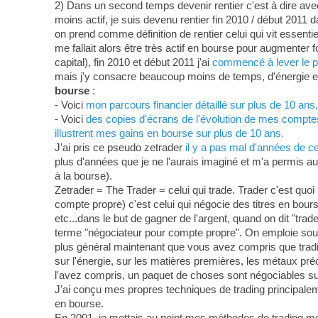
2) Dans un second temps devenir rentier c'est à dire ave
moins actif, je suis devenu rentier fin 2010 / début 2011 d
on prend comme définition de rentier celui qui vit essenti
me fallait alors être très actif en bourse pour augmenter
capital), fin 2010 et début 2011 j'ai
commencé à lever le pi
mais j'y consacre beaucoup moins de temps, d'énergie et 
bourse
:
- Voici
mon parcours financier détaillé sur plus de 10 an
- Voici
des copies d'écrans de l'évolution de mes comptes-
illustrent mes gains en bourse sur plus de 10 ans.
J'ai pris ce pseudo zetrader
il y a pas mal d'années de c
plus d'années que je ne l'aurais imaginé et m'a permis au
à la bourse).
Zetrader = The Trader = celui qui trade. Trader c'est quoi 
compte propre) c'est celui qui négocie des titres en bour
etc...dans le but de gagner de l'argent, quand on dit "tra
terme "négociateur pour compte propre". On emploie souven
plus général maintenant que vous avez compris que tradin
sur l'énergie, sur les matières premières, les métaux préci
l'avez compris, un paquet de choses sont négociables su
J'ai conçu mes propres techniques de trading principa
en bourse.
En 2001, je mettais au point mes méthodes de trading m