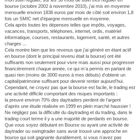
bourse (octobre 2002 à novembre 2010), j'ai mis en moyenne
mensuelle environ 1836 euros par mois de côté soit environ 1,8
fois un SMIC net d'épargne mensuelle en moyenne.
Cela après toutes les dépenses telles que impôts, voyages,
vacances, transports, téléphones, internet, ordis, matériel
informatique, courses, restaurants, logement, santé, et autres
charges ...
Cela montre bien que les revenus que j'ai généré en étant actif
en bourse (dont le principal revenu était la bourse) ont été
suffisants non seulement pour vivre mais aussi pour progresser
financièrement chaque année, ce qui m'a permis en partant de
quasi rien (moins de 3000 euros à mes débuts) d'obtenir un
capital/patrimoine suffisant pour devenir rentier aujourd'hui.
Cependant, ne croyez pas que la bourse est facile, le trading est
une activité difficile comportant des risques importants :
la preuve environ 70% des daytraders perdent de l'argent
d'après une étude réalisée en 1999 en plein marché haussier !
Ne négligez pas la difficulté du daytrading et du trading, dans le
trading court terme il y a une majorité de perdants en bourse.
Que vous soyez débutant en Bourse ou ayant une activité de
daytrader ou swingtrader sans avoir trouvé une approche en
bourse qui soit gagnante durablement, si vous n'avez pas