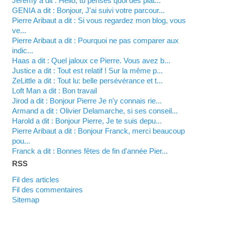
Jérémy a dit : Hello, tu penses quoi des plat...
GENIA a dit : Bonjour, J'ai suivi votre parcour...
Pierre Aribaut a dit : Si vous regardez mon blog, vous
ve...
Pierre Aribaut a dit : Pourquoi ne pas comparer aux
indic...
Haas a dit : Quel jaloux ce Pierre. Vous avez b...
justice a dit : Tout est relatif ! Sur la même p...
zeLittle a dit : Tout lu: belle persévérance et t...
Loft Man a dit : Bon travail
Jirod a dit : Bonjour Pierre Je n'y connais rie...
Armand a dit : Olivier Delamarche, si ses conseil...
harold a dit : Bonjour Pierre, Je te suis depu...
Pierre Aribaut a dit : Bonjour Franck, merci beaucoup
pou...
franck a dit : Bonnes fêtes de fin d'année Pier...
RSS
Fil des articles
Fil des commentaires
Sitemap