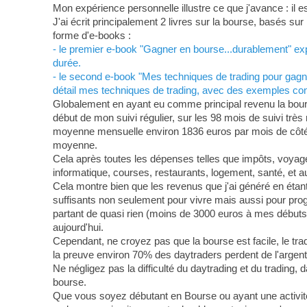
Mon expérience personnelle illustre ce que j'avance : il 
J'ai écrit principalement 2 livres sur la bourse, basés s
forme d'e-books :
- le premier e-book "Gagner en bourse...durablement" expo
durée.
- le second e-book "Mes techniques de trading pour gagne
détail mes techniques de trading, avec des exemples conc
Globalement en ayant eu comme principal revenu la bourse
début de mon suivi régulier, sur les 98 mois de suivi trè
moyenne mensuelle environ 1836 euros par mois de côté 
moyenne.
Cela après toutes les dépenses telles que impôts, voyages
informatique, courses, restaurants, logement, santé, et au
Cela montre bien que les revenus que j'ai généré en étant 
suffisants non seulement pour vivre mais aussi pour pro
partant de quasi rien (moins de 3000 euros à mes débuts) 
aujourd'hui.
Cependant, ne croyez pas que la bourse est facile, le trad
la preuve environ 70% des daytraders perdent de l'argent
Ne négligez pas la difficulté du daytrading et du trading, 
bourse.
Que vous soyez débutant en Bourse ou ayant une activit