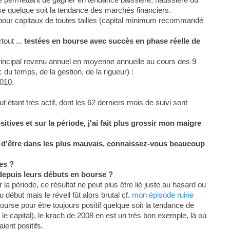
se quelque soit la tendance des marchés financiers.
 pour capitaux de toutes tailles (capital minimum recommandé
tout ...
testées en bourse avec succès en phase réelle de
rincipal revenu annuel en moyenne annuelle au cours des 9
du temps, de la gestion, de la rigueur) :
010.
étant très actif, dont les 62 derniers mois de suivi sont
tives et sur la période, j'ai fait plus grossir mon maigre
in d'être dans les plus mauvais, connaissez-vous beaucoup
es ?
depuis leurs débuts en bourse ?
la période, ce résultat ne peut plus être lié juste au hasard ou
 début mais le réveil fût alors brutal cf.
mon épisode ruine
ourse pour être toujours positif quelque soit la tendance de
le capital), le krach de 2008 en est un très bon exemple, là où
ient positifs.