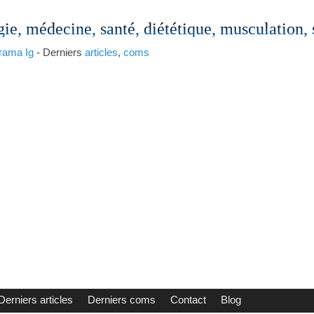
gie, médecine, santé, diététique, musculation,
rama
Ig
- Derniers
articles
,
coms
Derniers articles
Derniers coms
Contact
Blog