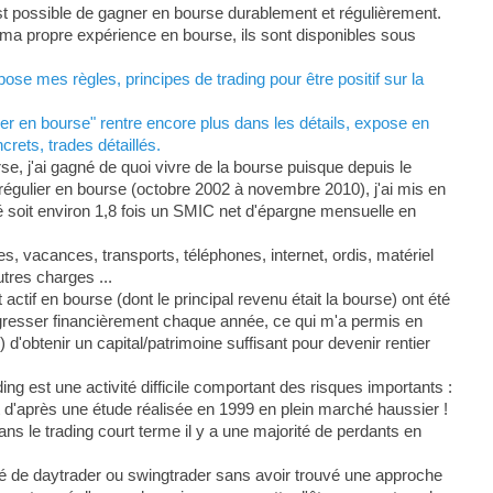
est possible de gagner en bourse durablement et régulièrement.
ur ma propre expérience en bourse, ils sont disponibles sous
se mes règles, principes de trading pour être positif sur la
r en bourse" rentre encore plus dans les détails, expose en
rets, trades détaillés.
, j'ai gagné de quoi vivre de la bourse puisque depuis le
s régulier en bourse (octobre 2002 à novembre 2010), j'ai mis en
soit environ 1,8 fois un SMIC net d'épargne mensuelle en
, vacances, transports, téléphones, internet, ordis, matériel
tres charges ...
actif en bourse (dont le principal revenu était la bourse) ont été
gresser financièrement chaque année, ce qui m'a permis en
d'obtenir un capital/patrimoine suffisant pour devenir rentier
ing est une activité difficile comportant des risques importants :
 d'après une étude réalisée en 1999 en plein marché haussier !
dans le trading court terme il y a une majorité de perdants en
é de daytrader ou swingtrader sans avoir trouvé une approche