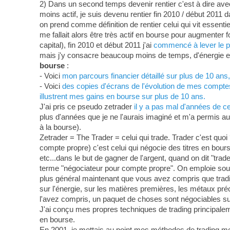
2) Dans un second temps devenir rentier c'est à dire ave
moins actif, je suis devenu rentier fin 2010 / début 2011 d
on prend comme définition de rentier celui qui vit essenti
me fallait alors être très actif en bourse pour augmenter
capital), fin 2010 et début 2011 j'ai
commencé à lever le pi
mais j'y consacre beaucoup moins de temps, d'énergie et 
bourse
:
- Voici
mon parcours financier détaillé sur plus de 10 an
- Voici
des copies d'écrans de l'évolution de mes comptes-
illustrent mes gains en bourse sur plus de 10 ans.
J'ai pris ce pseudo zetrader
il y a pas mal d'années de c
plus d'années que je ne l'aurais imaginé et m'a permis au
à la bourse).
Zetrader = The Trader = celui qui trade. Trader c'est quoi 
compte propre) c'est celui qui négocie des titres en bour
etc...dans le but de gagner de l'argent, quand on dit "tra
terme "négociateur pour compte propre". On emploie souven
plus général maintenant que vous avez compris que tradin
sur l'énergie, sur les matières premières, les métaux préci
l'avez compris, un paquet de choses sont négociables su
J'ai conçu mes propres techniques de trading principa
en bourse.
En 2001, je mettais au point mes méthodes de trading m