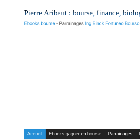
Pierre Aribaut
: bourse, finance, biolo
Ebooks bourse
- Parrainages
Ing
Binck
Fortuneo
Bourso
Accueil
Ebooks gagner en bourse
Parrainages