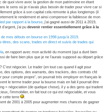
c de quoi vivre avec la gestion de mon patrimoine en étant
ans le sens où je n'avais plus besoin de trader pour vivre car si
ellement grâce à son capital cela remonte à plus longtemps (il
 fortement le rendement et ainsi compenser la faiblesse de mon
ed par rapport à la bourse
, j'ai gagné aussi de 2011 à 2019,
d'argent, j'ai pu
devenir rentier essentiellement grâce à la
s, de mes débuts en bourse en 1998 jusqu'à 2019.
titres, des scans, trades en direct et suivis de trades qui
ela
, en rapport avec mon activité du moment (qui a duré bien
ssi de faire bien plus que je ne l'aurais supposé au départ grâce
? C'est négocier. Le trader (en tout cas quand il agit pour
se, des options, des warrants, des trackers, des contrats cfd
der pour compte propre", on pourrait très employer en français le
t le terme trader pour la bourse mais en fait il pourrait être
g = négociation (de quelque chose), il y a des gens qui tradent
eux, l'immobilier, en fait tout ce qui est négociable, et vous
r cette terre
.
lement de 2001 à 2005 pour augmenter mes chances de gagner
e permettant de gagner en tendance baissière, haussière ou