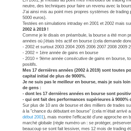
neutre, des techniques pour faire un revenu avec la bour
J'ai ainsi mis au point mes propres systèmes de trading
5000 euros).
Testées en simulations intraday en 2001 et 2002 mais sur
2002 à 2019 !
Comme je le disais en préambule, la bourse a été mon p
années où j'étais très actif en bourse (cela demande donc 
- 2002 et surtout 2003 2004 2005 2006 2007 2008 2009 2
- 2002 = 1ère année de gains en bourse
- 2010 = 9ème année consécutive de gains en bourse, tout 
positifs.
Mes 17 dernières années (2002 à 2019) sont toutes posi
capital initial de plus de 9000%.
Je ne suis pas le meilleur en bourse, mais je suis lo
de gens :
- dont les 17 dernières années en bourse sont positiv
- qui ont fait des performances supérieures à 9000% 
Sur plus de 10 ans de bourse et des milliers de trades sur 
à la "chance du débutant en bourse" (cela m'était arrivé au
début 2001
), mais montre l'efficacité d'une approche en b
marché globale (règle numéro un : se protéger, préserver 
beaucoup se sont fait lessiver, mes 12 mois de trading éta