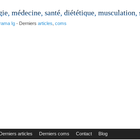
gie, médecine, santé, diététique, musculation,
rama
Ig
- Derniers
articles
,
coms
Derniers articles
Derniers coms
Contact
Blog