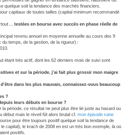
se quelque soit la tendance des marchés financiers.
 pour capitaux de toutes tailles (capital minimum recommandé
tout ...
testées en bourse avec succès en phase réelle de
rincipal revenu annuel en moyenne annuelle au cours des 9
du temps, de la gestion, de la rigueur) :
010.
étant très actif, dont les 62 derniers mois de suivi sont
tives et sur la période, j'ai fait plus grossir mon maigre
in d'être dans les plus mauvais, connaissez-vous beaucoup
es ?
depuis leurs débuts en bourse ?
la période, ce résultat ne peut plus être lié juste au hasard ou
 début mais le réveil fût alors brutal cf.
mon épisode ruine
ourse pour être toujours positif quelque soit la tendance de
le capital), le krach de 2008 en est un très bon exemple, là où
ient positifs.