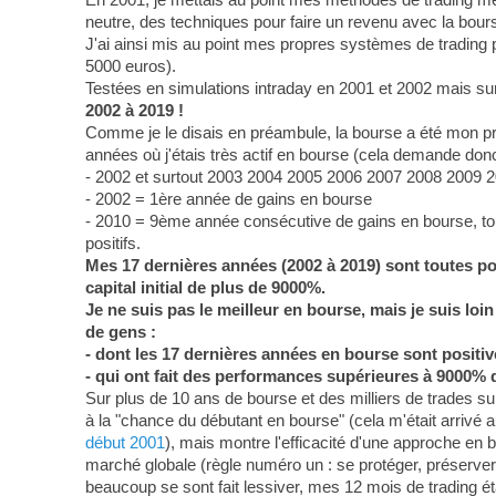
neutre, des techniques pour faire un revenu avec la bour
J'ai ainsi mis au point mes propres systèmes de trading
5000 euros).
Testées en simulations intraday en 2001 et 2002 mais sur
2002 à 2019 !
Comme je le disais en préambule, la bourse a été mon p
années où j'étais très actif en bourse (cela demande donc 
- 2002 et surtout 2003 2004 2005 2006 2007 2008 2009 2
- 2002 = 1ère année de gains en bourse
- 2010 = 9ème année consécutive de gains en bourse, tout 
positifs.
Mes 17 dernières années (2002 à 2019) sont toutes posi
capital initial de plus de 9000%.
Je ne suis pas le meilleur en bourse, mais je suis lo
de gens :
- dont les 17 dernières années en bourse sont positiv
- qui ont fait des performances supérieures à 9000% 
Sur plus de 10 ans de bourse et des milliers de trades sur 
à la "chance du débutant en bourse" (cela m'était arrivé au
début 2001
), mais montre l'efficacité d'une approche en b
marché globale (règle numéro un : se protéger, préserver 
beaucoup se sont fait lessiver, mes 12 mois de trading éta