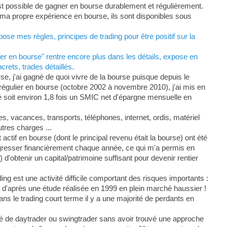
est possible de gagner en bourse durablement et régulièrement.
ur ma propre expérience en bourse, ils sont disponibles sous
se mes règles, principes de trading pour être positif sur la
r en bourse" rentre encore plus dans les détails, expose en
rets, trades détaillés.
, j'ai gagné de quoi vivre de la bourse puisque depuis le
s régulier en bourse (octobre 2002 à novembre 2010), j'ai mis en
soit environ 1,8 fois un SMIC net d'épargne mensuelle en
, vacances, transports, téléphones, internet, ordis, matériel
tres charges ...
actif en bourse (dont le principal revenu était la bourse) ont été
gresser financièrement chaque année, ce qui m'a permis en
d'obtenir un capital/patrimoine suffisant pour devenir rentier
ing est une activité difficile comportant des risques importants :
 d'après une étude réalisée en 1999 en plein marché haussier !
dans le trading court terme il y a une majorité de perdants en
é de daytrader ou swingtrader sans avoir trouvé une approche