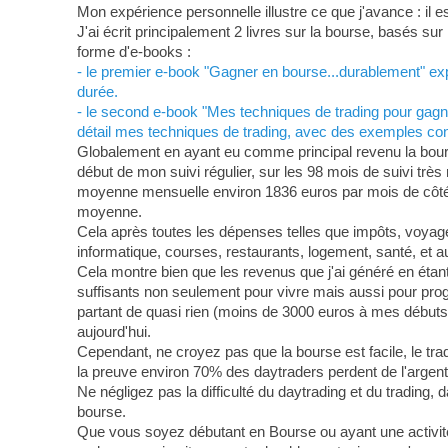
Mon expérience personnelle illustre ce que j'avance : il 
J'ai écrit principalement 2 livres sur la bourse, basés s
forme d'e-books :
- le premier e-book "Gagner en bourse...durablement" expo
durée.
- le second e-book "Mes techniques de trading pour gagne
détail mes techniques de trading, avec des exemples conc
Globalement en ayant eu comme principal revenu la bourse
début de mon suivi régulier, sur les 98 mois de suivi trè
moyenne mensuelle environ 1836 euros par mois de côté 
moyenne.
Cela après toutes les dépenses telles que impôts, voyages
informatique, courses, restaurants, logement, santé, et au
Cela montre bien que les revenus que j'ai généré en étant 
suffisants non seulement pour vivre mais aussi pour pro
partant de quasi rien (moins de 3000 euros à mes débuts) 
aujourd'hui.
Cependant, ne croyez pas que la bourse est facile, le trad
la preuve environ 70% des daytraders perdent de l'argent
Ne négligez pas la difficulté du daytrading et du trading, 
bourse.
Que vous soyez débutant en Bourse ou ayant une activit