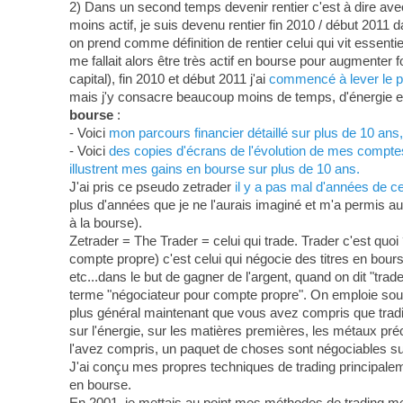
2) Dans un second temps devenir rentier c'est à dire ave
moins actif, je suis devenu rentier fin 2010 / début 2011 d
on prend comme définition de rentier celui qui vit essenti
me fallait alors être très actif en bourse pour augmenter
capital), fin 2010 et début 2011 j'ai
commencé à lever le pi
mais j'y consacre beaucoup moins de temps, d'énergie et 
bourse
:
- Voici
mon parcours financier détaillé sur plus de 10 an
- Voici
des copies d'écrans de l'évolution de mes comptes-
illustrent mes gains en bourse sur plus de 10 ans.
J'ai pris ce pseudo zetrader
il y a pas mal d'années de c
plus d'années que je ne l'aurais imaginé et m'a permis au
à la bourse).
Zetrader = The Trader = celui qui trade. Trader c'est quoi 
compte propre) c'est celui qui négocie des titres en bour
etc...dans le but de gagner de l'argent, quand on dit "tra
terme "négociateur pour compte propre". On emploie souven
plus général maintenant que vous avez compris que tradin
sur l'énergie, sur les matières premières, les métaux préci
l'avez compris, un paquet de choses sont négociables su
J'ai conçu mes propres techniques de trading principa
en bourse.
En 2001, je mettais au point mes méthodes de trading m