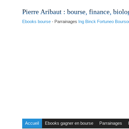
Pierre Aribaut
: bourse, finance, biolo
Ebooks bourse
- Parrainages
Ing
Binck
Fortuneo
Bourso
Accueil
Ebooks gagner en bourse
Parrainages