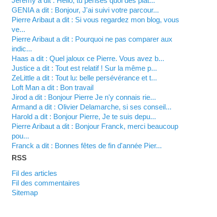
Jérémy a dit : Hello, tu penses quoi des plat...
GENIA a dit : Bonjour, J'ai suivi votre parcour...
Pierre Aribaut a dit : Si vous regardez mon blog, vous
ve...
Pierre Aribaut a dit : Pourquoi ne pas comparer aux
indic...
Haas a dit : Quel jaloux ce Pierre. Vous avez b...
justice a dit : Tout est relatif ! Sur la même p...
zeLittle a dit : Tout lu: belle persévérance et t...
Loft Man a dit : Bon travail
Jirod a dit : Bonjour Pierre Je n'y connais rie...
Armand a dit : Olivier Delamarche, si ses conseil...
harold a dit : Bonjour Pierre, Je te suis depu...
Pierre Aribaut a dit : Bonjour Franck, merci beaucoup
pou...
franck a dit : Bonnes fêtes de fin d'année Pier...
RSS
Fil des articles
Fil des commentaires
Sitemap