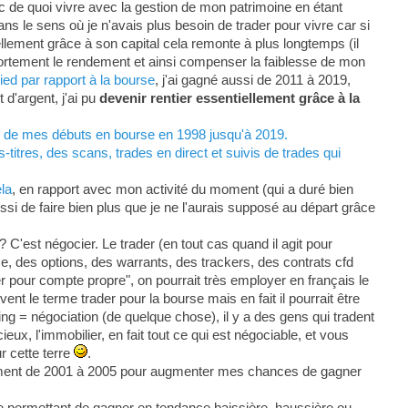
c de quoi vivre avec la gestion de mon patrimoine en étant
ans le sens où je n'avais plus besoin de trader pour vivre car si
ellement grâce à son capital cela remonte à plus longtemps (il
 fortement le rendement et ainsi compenser la faiblesse de mon
ed par rapport à la bourse
, j'ai gagné aussi de 2011 à 2019,
d'argent, j'ai pu
devenir rentier essentiellement grâce à la
s, de mes débuts en bourse en 1998 jusqu'à 2019.
titres, des scans, trades en direct et suivis de trades qui
ela
, en rapport avec mon activité du moment (qui a duré bien
ssi de faire bien plus que je ne l'aurais supposé au départ grâce
? C'est négocier. Le trader (en tout cas quand il agit pour
se, des options, des warrants, des trackers, des contrats cfd
der pour compte propre", on pourrait très employer en français le
t le terme trader pour la bourse mais en fait il pourrait être
g = négociation (de quelque chose), il y a des gens qui tradent
eux, l'immobilier, en fait tout ce qui est négociable, et vous
r cette terre
.
lement de 2001 à 2005 pour augmenter mes chances de gagner
e permettant de gagner en tendance baissière, haussière ou