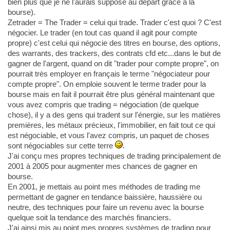
bien plus que je ne l'aurais supposé au départ grâce à la
bourse).
Zetrader = The Trader = celui qui trade. Trader c'est quoi ? C'est
négocier. Le trader (en tout cas quand il agit pour compte
propre) c'est celui qui négocie des titres en bourse, des options,
des warrants, des trackers, des contrats cfd etc...dans le but de
gagner de l'argent, quand on dit "trader pour compte propre", on
pourrait très employer en français le terme "négociateur pour
compte propre". On emploie souvent le terme trader pour la
bourse mais en fait il pourrait être plus général maintenant que
vous avez compris que trading = négociation (de quelque
chose), il y a des gens qui tradent sur l'énergie, sur les matières
premières, les métaux précieux, l'immobilier, en fait tout ce qui
est négociable, et vous l'avez compris, un paquet de choses
sont négociables sur cette terre
.
J'ai conçu mes propres techniques de trading principalement de
2001 à 2005 pour augmenter mes chances de gagner en
bourse.
En 2001, je mettais au point mes méthodes de trading me
permettant de gagner en tendance baissière, haussière ou
neutre, des techniques pour faire un revenu avec la bourse
quelque soit la tendance des marchés financiers.
J'ai ainsi mis au point mes propres systèmes de trading pour