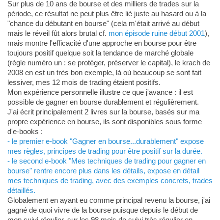
Sur plus de 10 ans de bourse et des milliers de trades sur la
période, ce résultat ne peut plus être lié juste au hasard ou à la
"chance du débutant en bourse" (cela m'était arrivé au début
mais le réveil fût alors brutal cf.
mon épisode ruine début 2001
),
mais montre l'efficacité d'une approche en bourse pour être
toujours positif quelque soit la tendance de marché globale
(règle numéro un : se protéger, préserver le capital), le krach de
2008 en est un très bon exemple, là où beaucoup se sont fait
lessiver, mes 12 mois de trading étaient positifs.
Mon expérience personnelle illustre ce que j'avance : il est
possible de gagner en bourse durablement et régulièrement.
J'ai écrit principalement 2 livres sur la bourse, basés sur ma
propre expérience en bourse, ils sont disponibles sous forme
d'e-books :
- le premier e-book "Gagner en bourse...durablement" expose
mes règles, principes de trading pour être positif sur la durée.
- le second e-book "Mes techniques de trading pour gagner en
bourse" rentre encore plus dans les détails, expose en détail
mes techniques de trading, avec des exemples concrets, trades
détaillés.
Globalement en ayant eu comme principal revenu la bourse, j'ai
gagné de quoi vivre de la bourse puisque depuis le début de
mon suivi régulier, sur les 98 mois de suivi très régulier en