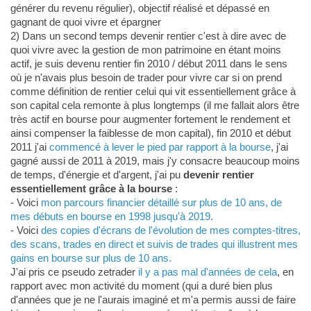
générer du revenu régulier), objectif réalisé et dépassé en
gagnant de quoi vivre et épargner
2) Dans un second temps devenir rentier c'est à dire avec de
quoi vivre avec la gestion de mon patrimoine en étant moins
actif, je suis devenu rentier fin 2010 / début 2011 dans le sens
où je n'avais plus besoin de trader pour vivre car si on prend
comme définition de rentier celui qui vit essentiellement grâce à
son capital cela remonte à plus longtemps (il me fallait alors être
très actif en bourse pour augmenter fortement le rendement et
ainsi compenser la faiblesse de mon capital), fin 2010 et début
2011 j'ai
commencé à lever le pied par rapport à la bourse
, j'ai
gagné aussi de 2011 à 2019, mais j'y consacre beaucoup moins
de temps, d'énergie et d'argent, j'ai pu
devenir rentier
essentiellement grâce à la bourse
:
- Voici
mon parcours financier détaillé sur plus de 10 ans, de
mes débuts en bourse en 1998 jusqu'à 2019.
- Voici
des copies d'écrans de l'évolution de mes comptes-titres,
des scans, trades en direct et suivis de trades qui illustrent mes
gains en bourse sur plus de 10 ans.
J'ai pris ce pseudo zetrader
il y a pas mal d'années de cela
, en
rapport avec mon activité du moment (qui a duré bien plus
d'années que je ne l'aurais imaginé et m'a permis aussi de faire