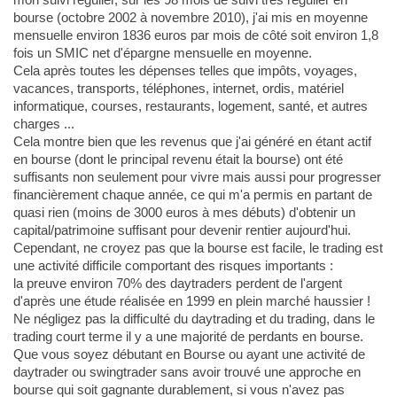
bourse (octobre 2002 à novembre 2010), j'ai mis en moyenne
mensuelle environ 1836 euros par mois de côté soit environ 1,8
fois un SMIC net d'épargne mensuelle en moyenne.
Cela après toutes les dépenses telles que impôts, voyages,
vacances, transports, téléphones, internet, ordis, matériel
informatique, courses, restaurants, logement, santé, et autres
charges ...
Cela montre bien que les revenus que j'ai généré en étant actif
en bourse (dont le principal revenu était la bourse) ont été
suffisants non seulement pour vivre mais aussi pour progresser
financièrement chaque année, ce qui m'a permis en partant de
quasi rien (moins de 3000 euros à mes débuts) d'obtenir un
capital/patrimoine suffisant pour devenir rentier aujourd'hui.
Cependant, ne croyez pas que la bourse est facile, le trading est
une activité difficile comportant des risques importants :
la preuve environ 70% des daytraders perdent de l'argent
d'après une étude réalisée en 1999 en plein marché haussier !
Ne négligez pas la difficulté du daytrading et du trading, dans le
trading court terme il y a une majorité de perdants en bourse.
Que vous soyez débutant en Bourse ou ayant une activité de
daytrader ou swingtrader sans avoir trouvé une approche en
bourse qui soit gagnante durablement, si vous n'avez pas