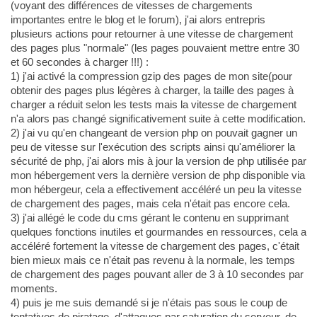
(voyant des différences de vitesses de chargements
importantes entre le blog et le forum), j'ai alors entrepris
plusieurs actions pour retourner à une vitesse de chargement
des pages plus "normale" (les pages pouvaient mettre entre 30
et 60 secondes à charger !!!) :
1) j'ai activé la compression gzip des pages de mon site(pour
obtenir des pages plus légères à charger, la taille des pages à
charger a réduit selon les tests mais la vitesse de chargement
n'a alors pas changé significativement suite à cette modification.
2) j'ai vu qu'en changeant de version php on pouvait gagner un
peu de vitesse sur l'exécution des scripts ainsi qu'améliorer la
sécurité de php, j'ai alors mis à jour la version de php utilisée par
mon hébergement vers la dernière version de php disponible via
mon hébergeur, cela a effectivement accéléré un peu la vitesse
de chargement des pages, mais cela n'était pas encore cela.
3) j'ai allégé le code du cms gérant le contenu en supprimant
quelques fonctions inutiles et gourmandes en ressources, cela a
accéléré fortement la vitesse de chargement des pages, c'était
bien mieux mais ce n'était pas revenu à la normale, les temps
de chargement des pages pouvant aller de 3 à 10 secondes par
moments.
4) puis je me suis demandé si je n'étais pas sous le coup de
tentatives de piratage, d'attaques par saturation du serveur, de