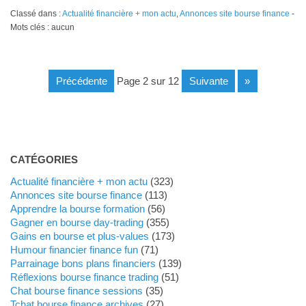
Classé dans :
Actualité financière + mon actu
,
Annonces site bourse finance
-
Mots clés : aucun
précédente
page 2 sur 12
suivante
»
CATÉGORIES
Actualité financière + mon actu
(323)
Annonces site bourse finance
(113)
Apprendre la bourse formation
(56)
Gagner en bourse day-trading
(355)
Gains en bourse et plus-values
(173)
Humour financier finance fun
(71)
Parrainage bons plans financiers
(139)
Réflexions bourse finance trading
(51)
Chat bourse finance sessions
(35)
Tchat bourse finance archives
(27)