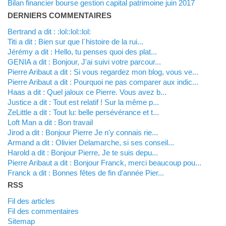
Bilan financier bourse gestion capital patrimoine juin 2017
DERNIERS COMMENTAIRES
Bertrand a dit : :lol::lol::lol:
titi a dit : Bien sur que l´histoire de la rui...
Jérémy a dit : Hello, tu penses quoi des plat...
GENIA a dit : Bonjour, J'ai suivi votre parcour...
Pierre Aribaut a dit : Si vous regardez mon blog, vous ve...
Pierre Aribaut a dit : Pourquoi ne pas comparer aux indic...
Haas a dit : Quel jaloux ce Pierre. Vous avez b...
justice a dit : Tout est relatif ! Sur la même p...
zeLittle a dit : Tout lu: belle persévérance et t...
Loft Man a dit : Bon travail
Jirod a dit : Bonjour Pierre Je n'y connais rie...
Armand a dit : Olivier Delamarche, si ses conseil...
harold a dit : Bonjour Pierre, Je te suis depu...
Pierre Aribaut a dit : Bonjour Franck, merci beaucoup pou...
franck a dit : Bonnes fêtes de fin d'année Pier...
RSS
Fil des articles
Fil des commentaires
Sitemap