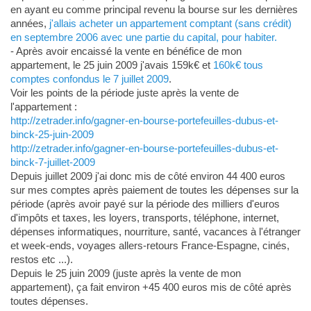
en ayant eu comme principal revenu la bourse sur les dernières
années,
j'allais acheter un appartement comptant (sans crédit)
en septembre 2006 avec une partie du capital, pour habiter.
- Après avoir encaissé la vente en bénéfice de mon
appartement, le 25 juin 2009 j'avais 159k€ et
160k€ tous
comptes confondus le 7 juillet 2009
.
Voir les points de la période juste après la vente de
l'appartement :
http://zetrader.info/gagner-en-bourse-portefeuilles-dubus-et-
binck-25-juin-2009
http://zetrader.info/gagner-en-bourse-portefeuilles-dubus-et-
binck-7-juillet-2009
Depuis juillet 2009 j'ai donc mis de côté environ 44 400 euros
sur mes comptes après paiement de toutes les dépenses sur la
période (après avoir payé sur la période des milliers d'euros
d'impôts et taxes, les loyers, transports, téléphone, internet,
dépenses informatiques, nourriture, santé, vacances à l'étranger
et week-ends, voyages allers-retours France-Espagne, cinés,
restos etc ...).
Depuis le 25 juin 2009 (juste après la vente de mon
appartement), ça fait environ +45 400 euros mis de côté après
toutes dépenses.