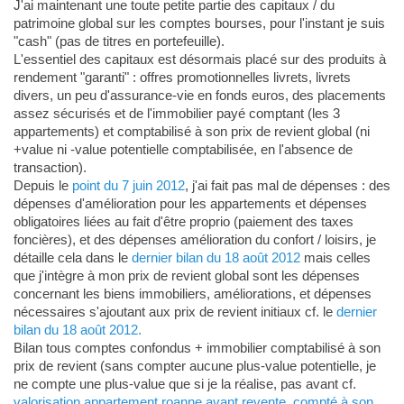
J'ai maintenant une toute petite partie des capitaux / du
patrimoine global sur les comptes bourses, pour l'instant je suis
"cash" (pas de titres en portefeuille).
L'essentiel des capitaux est désormais placé sur des produits à
rendement "garanti" : offres promotionnelles livrets, livrets
divers, un peu d'assurance-vie en fonds euros, des placements
assez sécurisés et de l'immobilier payé comptant (les 3
appartements) et comptabilisé à son prix de revient global (ni
+value ni -value potentielle comptabilisée, en l'absence de
transaction).
Depuis le
point du 7 juin 2012
, j'ai fait pas mal de dépenses : des
dépenses d'amélioration pour les appartements et dépenses
obligatoires liées au fait d'être proprio (paiement des taxes
foncières), et des dépenses amélioration du confort / loisirs, je
détaille cela dans le
dernier bilan du 18 août 2012
mais celles
que j'intègre à mon prix de revient global sont les dépenses
concernant les biens immobiliers, améliorations, et dépenses
nécessaires s'ajoutant aux prix de revient initiaux cf. le
dernier
bilan du 18 août 2012.
Bilan tous comptes confondus + immobilier comptabilisé à son
prix de revient (sans compter aucune plus-value potentielle, je
ne compte une plus-value que si je la réalise, pas avant cf.
valorisation appartement roanne avant revente, compté à son