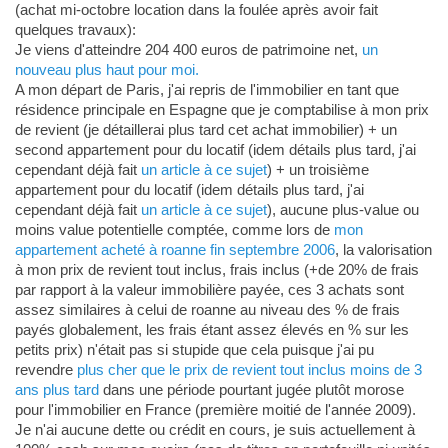
(achat mi-octobre location dans la foulée après avoir fait
quelques travaux):
Je viens d'atteindre 204 400 euros de patrimoine net,
un
nouveau plus haut pour moi.
A mon départ de Paris, j'ai repris de l'immobilier en tant que
résidence principale en Espagne que je comptabilise à mon prix
de revient (je détaillerai plus tard cet achat immobilier) + un
second appartement pour du locatif (idem détails plus tard, j'ai
cependant déjà fait
un article à ce sujet
) + un troisième
appartement pour du locatif (idem détails plus tard, j'ai
cependant déjà fait
un article à ce sujet
), aucune plus-value ou
moins value potentielle comptée, comme lors de
mon
appartement acheté à roanne fin septembre 2006
, la valorisation
à mon prix de revient tout inclus, frais inclus (+de 20% de frais
par rapport à la valeur immobilière payée, ces 3 achats sont
assez similaires à celui de roanne au niveau des % de frais
payés globalement, les frais étant assez élevés en % sur les
petits prix) n'était pas si stupide que cela puisque j'ai pu
revendre
plus cher que le prix de revient tout inclus moins de 3
ans plus tard
dans une période pourtant jugée plutôt morose
pour l'immobilier en France (première moitié de l'année 2009).
Je n'ai aucune dette ou crédit en cours, je suis actuellement à