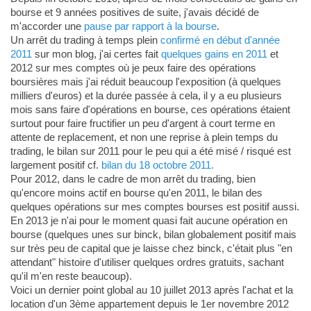
bourse et 9 années positives de suite, j'avais décidé de
m'accorder une
pause par rapport à la bourse
.
Un arrêt du trading à temps plein
confirmé en début d'année
2011
sur mon blog, j'ai certes fait
quelques gains en 2011
et
2012 sur mes comptes où je peux faire des opérations
boursières mais j'ai réduit beaucoup l'exposition (à quelques
milliers d'euros) et la durée passée à cela, il y a eu plusieurs
mois sans faire d'opérations en bourse, ces opérations étaient
surtout pour faire fructifier un peu d'argent à court terme en
attente de replacement, et non une reprise à plein temps du
trading, le bilan sur 2011 pour le peu qui a été misé / risqué est
largement positif cf.
bilan du 18 octobre 2011.
Pour 2012, dans le cadre de mon arrêt du trading, bien
qu'encore moins actif en bourse qu'en 2011, le bilan des
quelques opérations sur mes comptes bourses est positif aussi.
En 2013 je n'ai pour le moment quasi fait aucune opération en
bourse (quelques unes sur binck, bilan globalement positif mais
sur très peu de capital que je laisse chez binck, c'était plus "en
attendant" histoire d'utiliser quelques ordres gratuits, sachant
qu'il m'en reste beaucoup).
Voici un dernier point global au 10 juillet 2013 après l'achat et la
location d'un 3ème appartement depuis le 1er novembre 2012