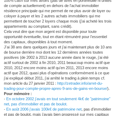
100% cash sur mes avoirs (pas de titres en portefeuille ni unités
de compte actuellement) en dehors de l'achat immobilier
résidence principale qui me permet de ne plus avoir de loyer ou
coloyer à payer et les 2 autres achats immobiliers qui me
permettent de toucher 2 loyers chaque mois (j'ai acheté les trois
appartements au comptant, sans crédit).
Cela veut dire que mon argent est disponible pour toute
opportunité éventuelle, tout en étant rémunéré pour l'essentiel
des capitaux, disponibles à tout moment.
J'ai 38 ans dans quelques jours et j'ai maintenant plus de 10 ans
de bourse derrière moi dont les 12 dernières années toutes
positives (de 2002 à 2013 aucune année dans le rouge, j'ai été
actif surtout de 2002 à fin 2010, 2011 beaucoup moins actif que
2010, 2012 encore moins actif qu'en 2011, 2013 encore moins
actif que 2012, quasi plus d'opérations conformément à ce que
j'ai expliqué début 2011, j'ai arrêté le trading à plein temps cf.
mon article du 27 janvier 2011 :
http://zetrader.info/arret-du-
trading-pour-compte-propre-apres-9-ans-de-gains-en-bourse/
).
Pour mémoire :
-
En octobre 2002 j'avais en tout seulement 4k€ de "patrimoine"
net, pas d'immobilier et pas de boulot.
-
En août 2006 j'avais 100k€ de patrimoine net
, pas d'immobilier
et pas de boulot, mais j'avais bien progressé sur mes capitaux