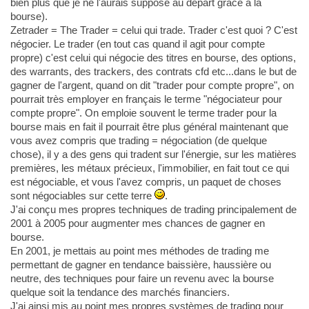
bien plus que je ne l'aurais supposé au départ grâce à la
bourse).
Zetrader = The Trader = celui qui trade. Trader c'est quoi ? C'est
négocier. Le trader (en tout cas quand il agit pour compte
propre) c'est celui qui négocie des titres en bourse, des options,
des warrants, des trackers, des contrats cfd etc...dans le but de
gagner de l'argent, quand on dit "trader pour compte propre", on
pourrait très employer en français le terme "négociateur pour
compte propre". On emploie souvent le terme trader pour la
bourse mais en fait il pourrait être plus général maintenant que
vous avez compris que trading = négociation (de quelque
chose), il y a des gens qui tradent sur l'énergie, sur les matières
premières, les métaux précieux, l'immobilier, en fait tout ce qui
est négociable, et vous l'avez compris, un paquet de choses
sont négociables sur cette terre
.
J'ai conçu mes propres techniques de trading principalement de
2001 à 2005 pour augmenter mes chances de gagner en
bourse.
En 2001, je mettais au point mes méthodes de trading me
permettant de gagner en tendance baissière, haussière ou
neutre, des techniques pour faire un revenu avec la bourse
quelque soit la tendance des marchés financiers.
J'ai ainsi mis au point mes propres systèmes de trading pour