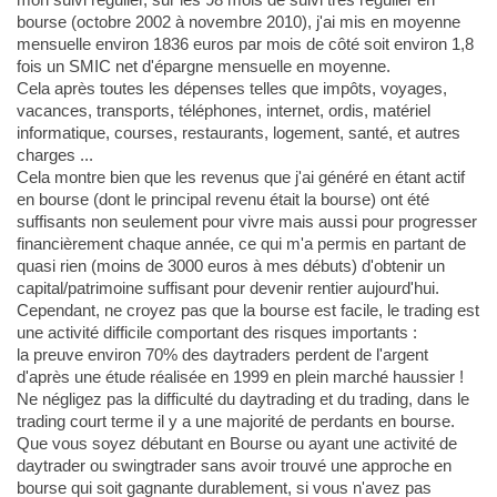
bourse (octobre 2002 à novembre 2010), j'ai mis en moyenne
mensuelle environ 1836 euros par mois de côté soit environ 1,8
fois un SMIC net d'épargne mensuelle en moyenne.
Cela après toutes les dépenses telles que impôts, voyages,
vacances, transports, téléphones, internet, ordis, matériel
informatique, courses, restaurants, logement, santé, et autres
charges ...
Cela montre bien que les revenus que j'ai généré en étant actif
en bourse (dont le principal revenu était la bourse) ont été
suffisants non seulement pour vivre mais aussi pour progresser
financièrement chaque année, ce qui m'a permis en partant de
quasi rien (moins de 3000 euros à mes débuts) d'obtenir un
capital/patrimoine suffisant pour devenir rentier aujourd'hui.
Cependant, ne croyez pas que la bourse est facile, le trading est
une activité difficile comportant des risques importants :
la preuve environ 70% des daytraders perdent de l'argent
d'après une étude réalisée en 1999 en plein marché haussier !
Ne négligez pas la difficulté du daytrading et du trading, dans le
trading court terme il y a une majorité de perdants en bourse.
Que vous soyez débutant en Bourse ou ayant une activité de
daytrader ou swingtrader sans avoir trouvé une approche en
bourse qui soit gagnante durablement, si vous n'avez pas