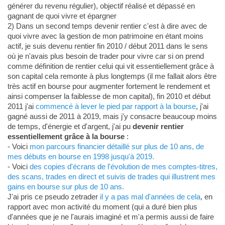
générer du revenu régulier), objectif réalisé et dépassé en
gagnant de quoi vivre et épargner
2) Dans un second temps devenir rentier c'est à dire avec de
quoi vivre avec la gestion de mon patrimoine en étant moins
actif, je suis devenu rentier fin 2010 / début 2011 dans le sens
où je n'avais plus besoin de trader pour vivre car si on prend
comme définition de rentier celui qui vit essentiellement grâce à
son capital cela remonte à plus longtemps (il me fallait alors être
très actif en bourse pour augmenter fortement le rendement et
ainsi compenser la faiblesse de mon capital), fin 2010 et début
2011 j'ai
commencé à lever le pied par rapport à la bourse
, j'ai
gagné aussi de 2011 à 2019, mais j'y consacre beaucoup moins
de temps, d'énergie et d'argent, j'ai pu
devenir rentier
essentiellement grâce à la bourse
:
- Voici
mon parcours financier détaillé sur plus de 10 ans, de
mes débuts en bourse en 1998 jusqu'à 2019.
- Voici
des copies d'écrans de l'évolution de mes comptes-titres,
des scans, trades en direct et suivis de trades qui illustrent mes
gains en bourse sur plus de 10 ans.
J'ai pris ce pseudo zetrader
il y a pas mal d'années de cela
, en
rapport avec mon activité du moment (qui a duré bien plus
d'années que je ne l'aurais imaginé et m'a permis aussi de faire