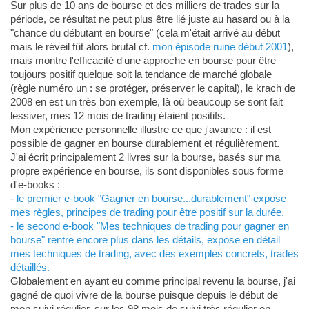
Sur plus de 10 ans de bourse et des milliers de trades sur la
période, ce résultat ne peut plus être lié juste au hasard ou à la
"chance du débutant en bourse" (cela m'était arrivé au début
mais le réveil fût alors brutal cf.
mon épisode ruine début 2001
),
mais montre l'efficacité d'une approche en bourse pour être
toujours positif quelque soit la tendance de marché globale
(règle numéro un : se protéger, préserver le capital), le krach de
2008 en est un très bon exemple, là où beaucoup se sont fait
lessiver, mes 12 mois de trading étaient positifs.
Mon expérience personnelle illustre ce que j'avance : il est
possible de gagner en bourse durablement et régulièrement.
J'ai écrit principalement 2 livres sur la bourse, basés sur ma
propre expérience en bourse, ils sont disponibles sous forme
d'e-books :
- le premier e-book "Gagner en bourse...durablement" expose
mes règles, principes de trading pour être positif sur la durée.
- le second e-book "Mes techniques de trading pour gagner en
bourse" rentre encore plus dans les détails, expose en détail
mes techniques de trading, avec des exemples concrets, trades
détaillés.
Globalement en ayant eu comme principal revenu la bourse, j'ai
gagné de quoi vivre de la bourse puisque depuis le début de
mon suivi régulier, sur les 98 mois de suivi très régulier en