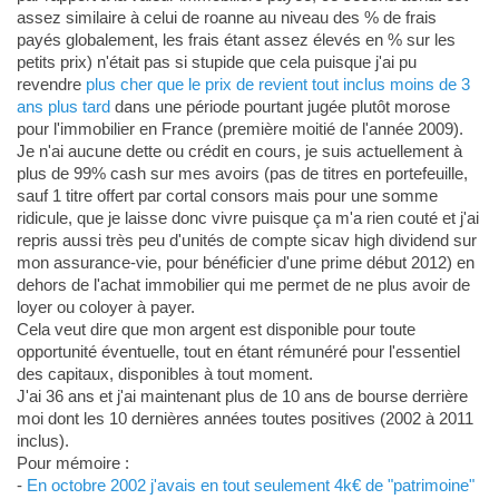
assez similaire à celui de roanne au niveau des % de frais
payés globalement, les frais étant assez élevés en % sur les
petits prix) n'était pas si stupide que cela puisque j'ai pu
revendre
plus cher que le prix de revient tout inclus moins de 3
ans plus tard
dans une période pourtant jugée plutôt morose
pour l'immobilier en France (première moitié de l'année 2009).
Je n'ai aucune dette ou crédit en cours, je suis actuellement à
plus de 99% cash sur mes avoirs (pas de titres en portefeuille,
sauf 1 titre offert par cortal consors mais pour une somme
ridicule, que je laisse donc vivre puisque ça m'a rien couté et j'ai
repris aussi très peu d'unités de compte sicav high dividend sur
mon assurance-vie, pour bénéficier d'une prime début 2012) en
dehors de l'achat immobilier qui me permet de ne plus avoir de
loyer ou coloyer à payer.
Cela veut dire que mon argent est disponible pour toute
opportunité éventuelle, tout en étant rémunéré pour l'essentiel
des capitaux, disponibles à tout moment.
J'ai 36 ans et j'ai maintenant plus de 10 ans de bourse derrière
moi dont les 10 dernières années toutes positives (2002 à 2011
inclus).
Pour mémoire :
-
En octobre 2002 j'avais en tout seulement 4k€ de "patrimoine"