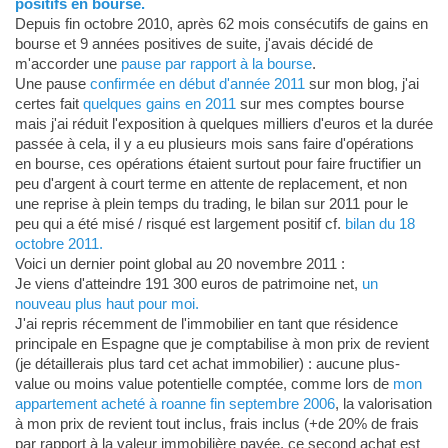
positifs en bourse.
Depuis fin octobre 2010, après 62 mois consécutifs de gains en
bourse et 9 années positives de suite, j'avais décidé de
m'accorder une
pause par rapport à la bourse
.
Une pause
confirmée en début d'année 2011
sur mon blog, j'ai
certes fait
quelques gains en 2011
sur mes comptes bourse
mais j'ai réduit l'exposition à quelques milliers d'euros et la durée
passée à cela, il y a eu plusieurs mois sans faire d'opérations
en bourse, ces opérations étaient surtout pour faire fructifier un
peu d'argent à court terme en attente de replacement, et non
une reprise à plein temps du trading, le bilan sur 2011 pour le
peu qui a été misé / risqué est largement positif cf.
bilan du 18
octobre 2011.
Voici un dernier point global au 20 novembre 2011 :
Je viens d'atteindre 191 300 euros de patrimoine net,
un
nouveau plus haut pour moi.
J'ai repris récemment de l'immobilier en tant que résidence
principale en Espagne que je comptabilise à mon prix de revient
(je détaillerais plus tard cet achat immobilier) : aucune plus-
value ou moins value potentielle comptée, comme lors de
mon
appartement acheté à roanne fin septembre 2006
, la valorisation
à mon prix de revient tout inclus, frais inclus (+de 20% de frais
par rapport à la valeur immobilière payée, ce second achat est