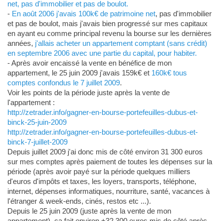
net, pas d'immobilier et pas de boulot.
-
En août 2006 j'avais 100k€ de patrimoine net
, pas d'immobilier
et pas de boulot, mais j'avais bien progressé sur mes capitaux
en ayant eu comme principal revenu la bourse sur les dernières
années,
j'allais acheter un appartement comptant (sans crédit)
en septembre 2006 avec une partie du capital, pour habiter.
- Après avoir encaissé la vente en bénéfice de mon
appartement, le 25 juin 2009 j'avais 159k€ et
160k€ tous
comptes confondus le 7 juillet 2009
.
Voir les points de la période juste après la vente de
l'appartement :
http://zetrader.info/gagner-en-bourse-portefeuilles-dubus-et-
binck-25-juin-2009
http://zetrader.info/gagner-en-bourse-portefeuilles-dubus-et-
binck-7-juillet-2009
Depuis juillet 2009 j'ai donc mis de côté environ 31 300 euros
sur mes comptes après paiement de toutes les dépenses sur la
période (après avoir payé sur la période quelques milliers
d'euros d'impôts et taxes, les loyers, transports, téléphone,
internet, dépenses informatiques, nourriture, santé, vacances à
l'étranger & week-ends, cinés, restos etc ...).
Depuis le 25 juin 2009 (juste après la vente de mon
appartement), ça fait environ +32 300 euros mis de côté après