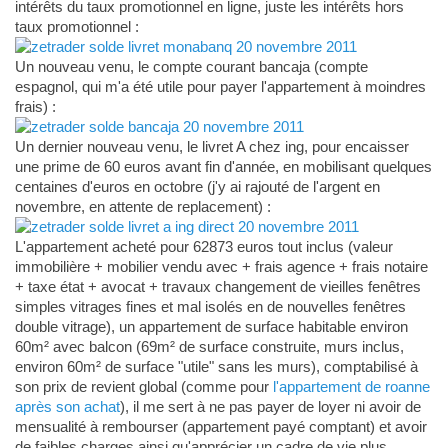
intérêts du taux promotionnel en ligne, juste les intérêts hors
taux promotionnel :
Un nouveau venu, le compte courant bancaja (compte
espagnol, qui m'a été utile pour payer l'appartement à moindres
frais) :
Un dernier nouveau venu, le livret A chez ing, pour encaisser
une prime de 60 euros avant fin d'année, en mobilisant quelques
centaines d'euros en octobre (j'y ai rajouté de l'argent en
novembre, en attente de replacement) :
L'appartement acheté pour 62873 euros tout inclus (valeur
immobilière + mobilier vendu avec + frais agence + frais notaire
+ taxe état + avocat + travaux changement de vieilles fenêtres
simples vitrages fines et mal isolés en de nouvelles fenêtres
double vitrage), un appartement de surface habitable environ
60m² avec balcon (69m² de surface construite, murs inclus,
environ 60m² de surface "utile" sans les murs), comptabilisé à
son prix de revient global (comme pour
l'appartement de roanne
après son achat
), il me sert à ne pas payer de loyer ni avoir de
mensualité à rembourser (appartement payé comptant) et avoir
de faibles charges ainsi qu'apprécier un cadre de vie plus