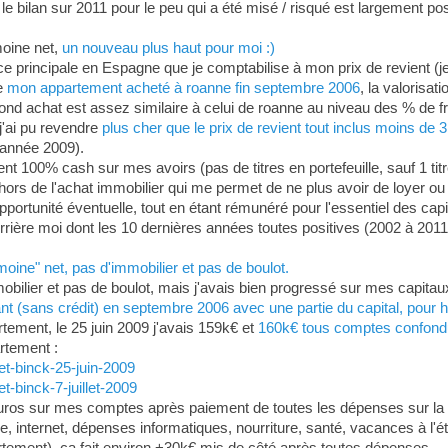
e bilan sur 2011 pour le peu qui a été misé / risqué est largement posi
moine net,
un nouveau plus haut pour moi :)
e principale en Espagne que je comptabilise à mon prix de revient (je 
de
mon appartement acheté à roanne fin septembre 2006
, la valorisat
cond achat est assez similaire à celui de roanne au niveau des % de f
 j'ai pu revendre
plus cher que le prix de revient tout inclus moins de 3
'année 2009).
ent 100% cash sur mes avoirs (pas de titres en portefeuille, sauf 1 ti
hors de l'achat immobilier qui me permet de ne plus avoir de loyer ou
pportunité éventuelle, tout en étant rémunéré pour l'essentiel des cap
rrière moi dont les 10 dernières années toutes positives (2002 à 2011 
oine" net, pas d'immobilier et pas de boulot.
mobilier et pas de boulot, mais j'avais bien progressé sur mes capita
nt (sans crédit) en septembre 2006 avec une partie du capital, pour h
tement, le 25 juin 2009 j'avais 159k€ et
160k€ tous comptes confondus
artement :
-et-binck-25-juin-2009
t-binck-7-juillet-2009
 euros sur mes comptes après paiement de toutes les dépenses sur la p
ne, internet, dépenses informatiques, nourriture, santé, vacances à l'é
rtement), ça fait environ +30k€ mis de côté après toutes dépenses.