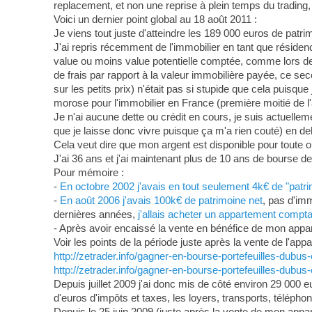
replacement, et non une reprise à plein temps du trading, l
Voici un dernier point global au 18 août 2011 :
Je viens tout juste d'atteindre les 189 000 euros de patri
J'ai repris récemment de l'immobilier en tant que résidenc
value ou moins value potentielle comptée, comme lors 
de frais par rapport à la valeur immobilière payée, ce se
sur les petits prix) n'était pas si stupide que cela puisque
morose pour l'immobilier en France (première moitié de l
Je n'ai aucune dette ou crédit en cours, je suis actuellem
que je laisse donc vivre puisque ça m'a rien couté) en de
Cela veut dire que mon argent est disponible pour toute o
J'ai 36 ans et j'ai maintenant plus de 10 ans de bourse de
Pour mémoire :
-
En octobre 2002 j'avais en tout seulement 4k€ de "patrim
-
En août 2006 j'avais 100k€ de patrimoine net
, pas d'im
dernières années,
j'allais acheter un appartement compta
- Après avoir encaissé la vente en bénéfice de mon appar
Voir les points de la période juste après la vente de l'app
http://zetrader.info/gagner-en-bourse-portefeuilles-dubus
http://zetrader.info/gagner-en-bourse-portefeuilles-dubus-e
Depuis juillet 2009 j'ai donc mis de côté environ 29 000
d'euros d'impôts et taxes, les loyers, transports, télépho
Depuis le 25 juin 2009 (juste après la vente de mon appa