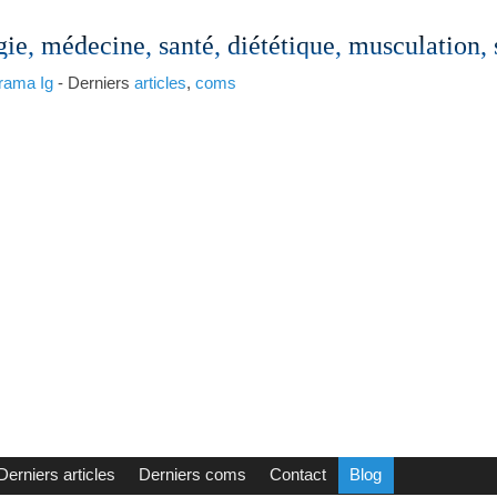
gie, médecine, santé, diététique, musculation,
rama
Ig
- Derniers
articles
,
coms
Derniers articles
Derniers coms
Contact
Blog