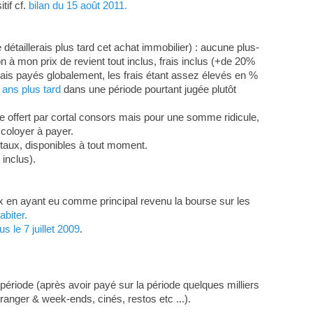
tif cf.
bilan du 15 août 2011.
détaillerais plus tard cet achat immobilier) : aucune plus-
ion à mon prix de revient tout inclus, frais inclus (+de 20%
rais payés globalement, les frais étant assez élevés en %
 ans plus tard
dans une période pourtant jugée plutôt
tre offert par cortal consors mais pour une somme ridicule,
 coloyer à payer.
itaux, disponibles à tout moment.
inclus).
ux en ayant eu comme principal revenu la bourse sur les
abiter.
 le 7 juillet 2009
.
ériode (après avoir payé sur la période quelques milliers
tranger & week-ends, cinés, restos etc ...).