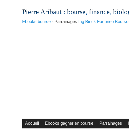
Pierre Aribaut
: bourse, finance, biolo
Ebooks bourse
- Parrainages
Ing
Binck
Fortuneo
Bourso
Accueil
Ebooks gagner en bourse
Parrainages