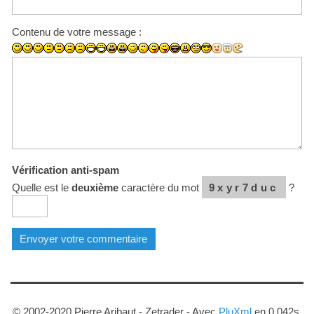
Contenu de votre message :
Vérification anti-spam
Quelle est le
deuxième
caractère du mot
9xyr7duc
?
© 2002-2020 Pierre Aribaut - Zetrader - Avec
PluXml
en 0.042s