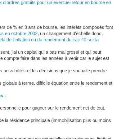
k d'ordres gratuits pour un éventuel retour en bourse en
iers de % en 9 ans de bourse, les intérêts composés font
us en octobre 2002
, un changement d'échelle donc,
elà de l'inflation ou du rendement du cac 40 sur la
ent, j'ai un capital qui a pas mal grossi et qui peut
e compte faire dans les années à venir car le sujet est
s possibilités et les décisions que je souhaite prendre
globale à terme, difficile équation entre le rendement et
s :
personnelle pour gagner sur le rendement net de tout.
e la résidence principale (immobilisation plus ou moins
t des perspectives potentielles de croissance, limitant