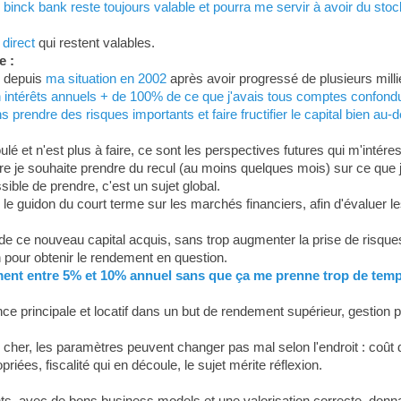
 binck bank reste toujours valable et pourra me servir à avoir du stoc
 direct
qui restent valables.
e :
, depuis
ma situation en 2002
après avoir progressé de plusieurs mill
 intérêts annuels + de 100% de ce que j'avais tous comptes confond
prendre des risques importants et faire fructifier le capital bien au-d
lé et n'est plus à faire, ce sont les perspectives futures qui m'intéress
re je souhaite prendre du recul (au moins quelques mois) sur ce que j
sible de prendre, c'est un sujet global.
 le guidon du court terme sur les marchés financiers, afin d'évaluer le
de ce nouveau capital acquis, sans trop augmenter la prise de risques 
 pour obtenir le rendement en question.
ement entre 5% et 10% annuel sans que ça me prenne trop de temp
e principale et locatif dans un but de rendement supérieur, gestion 
er, les paramètres peuvent changer pas mal selon l'endroit : coût d
riées, fiscalité qui en découle, le sujet mérite réflexion.
s, avec de bons business models et une valorisation correcte, donnan