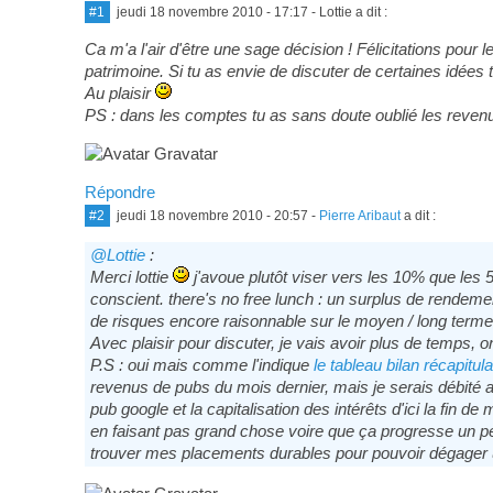
#1
jeudi 18 novembre 2010 - 17:17
- Lottie a dit :
Ca m'a l'air d'être une sage décision ! Félicitations pou
patrimoine. Si tu as envie de discuter de certaines idées t
Au plaisir
PS : dans les comptes tu as sans doute oublié les rev
Répondre
#2
jeudi 18 novembre 2010 - 20:57
-
Pierre Aribaut
a dit :
@Lottie
:
Merci lottie
j'avoue plutôt viser vers les 10% que les 
conscient. there's no free lunch : un surplus de rendem
de risques encore raisonnable sur le moyen / long term
Avec plaisir pour discuter, je vais avoir plus de temps, 
P.S : oui mais comme l'indique
le tableau bilan récapitulat
revenus de pubs du mois dernier, mais je serais débité au
pub google et la capitalisation des intérêts d'ici la fin 
en faisant pas grand chose voire que ça progresse un peu
trouver mes placements durables pour pouvoir dégager u