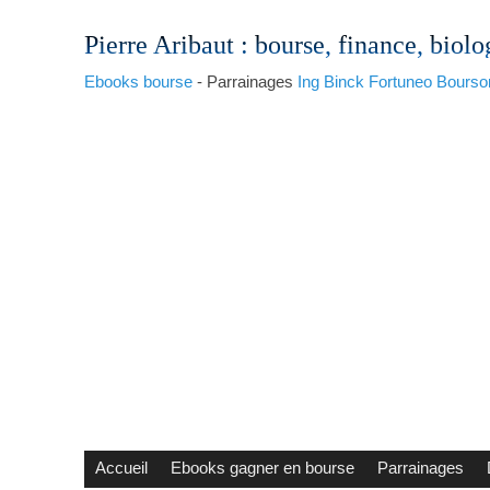
Pierre Aribaut
: bourse, finance, biolo
Ebooks bourse
- Parrainages
Ing
Binck
Fortuneo
Bourso
Accueil
Ebooks gagner en bourse
Parrainages