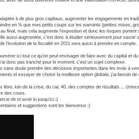
adaptée à de plus gros capitaux, augmenter les engagements en trading
moindre en % que mes petits coups sur les warrants (petites mises, gros
u final, mais cela augmente l'exposition et donc les risques portent s
a elle aussi augmentée, c'est donc à étudier sérieusement pour savoir si
 de l'évolution de la fiscalité en 2011 sera aussi à prendre en compte.
énumérer ici tout ce qu'on peut envisager de faire avec du capital et d
 n'ai donc pas tranché pour le moment, c'est un sujet complexe.
ais sans doute prendre des décisions importantes dans les mois à veni
nts et essayer de choisir la meilleure option globale, j'ai besoin de 
bre, loin de la crise, du cac 40, des comptes de résultats ... (mince,
re des cours.
ie de m'avoir lu jusqu'ici ;)
taires et suggestions sont les bienvenus :)