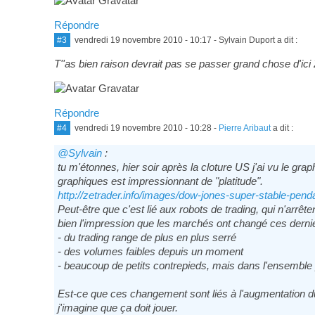
Répondre
#3
vendredi 19 novembre 2010 - 10:17
- Sylvain Duport a dit :
T''as bien raison devrait pas se passer grand chose d'ici 2
Répondre
#4
vendredi 19 novembre 2010 - 10:28
-
Pierre Aribaut
a dit :
@Sylvain
:
tu m'étonnes, hier soir après la cloture US j'ai vu le g
graphiques est impressionnant de "platitude".
http://zetrader.info/images/dow-jones-super-stable-pe
Peut-être que c'est lié aux robots de trading, qui n'arrête
bien l'impression que les marchés ont changé ces derni
- du trading range de plus en plus serré
- des volumes faibles depuis un moment
- beaucoup de petits contrepieds, mais dans l'ensemble 
Est-ce que ces changement sont liés à l'augmentation du
j'imagine que ça doit jouer.