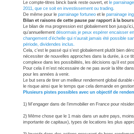
Le compte-titres binck bank reste ouvert, et
le parrainage
2011, que ce soit en investissement ou trading.
De même pour le
parrainage fortuneo
et le
parrainage ing
Bilan et raisons de cette pause par rapport à la bours
Le bilan de ma progression est globalement bon jusqu'ici
qu'annuellement
désormais je peux espérer encaisser en
changement d'échelle qui n'aurait jamais été possible sans 
période, dividendes inclus.
Cela, c'est le passé qui s'est globalement plutôt bien dérou
nécessiter de nouvelles approches dans la durée, à ce tit
complexe dans les possibilités, les décisions qu'il est pos
Pour cela il m'est nécessaire de ne pas avoir la tête dans
pour les années à venir.
Le but sera de tirer un meilleur rendement global durable 
le risque ainsi que le temps que cela demande en gestion
Plusieurs pistes possibles avec un objectif de rend
1) M'engager dans de l'immobilier en France pour résidenc
2) Même chose que le 1 mais dans un autre pays, moins ch
importante de capitaux), types de locations les plus approp
3) Investir dans des actions procurant de bons rendement