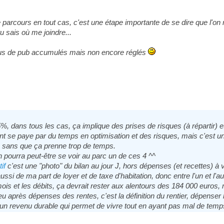
r le parcours en tout cas, c'est une étape importante de se dire que 
u sais où me joindre...
enus de pub accumulés mais non encore réglés
5%, dans tous les cas, ça implique des prises de risques (à répartir) 
ent se paye par du temps en optimisation et des risques, mais c'est 
e sans que ça prenne trop de temps.
on pourra peut-être se voir au parc un de ces 4 ^^
if
c'est une "photo" du bilan au jour J, hors dépenses (et recettes) à ve
ssi de ma part de loyer et de taxe d'habitation, donc entre l'un et l'a
de mois et les débits, ça devrait rester aux alentours des 184 000 euro
 après dépenses des rentes, c'est la définition du rentier, dépenser 
n revenu durable qui permet de vivre tout en ayant pas mal de temps