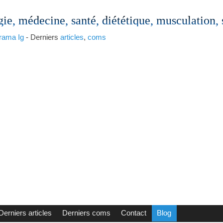
gie, médecine, santé, diététique, musculation,
rama
Ig
- Derniers
articles
,
coms
Derniers articles
Derniers coms
Contact
Blog