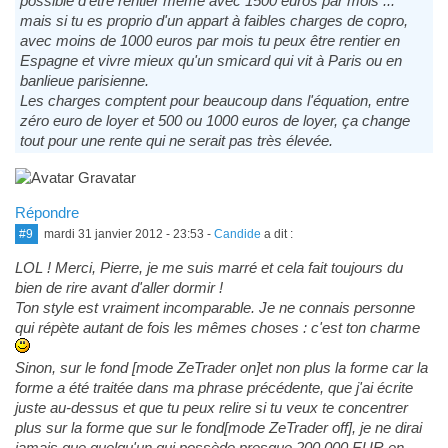
possible d'être rentier même avec 1500 euros par mois ...
mais si tu es proprio d'un appart à faibles charges de copro,
avec moins de 1000 euros par mois tu peux être rentier en
Espagne et vivre mieux qu'un smicard qui vit à Paris ou en
banlieue parisienne.
Les charges comptent pour beaucoup dans l'équation, entre
zéro euro de loyer et 500 ou 1000 euros de loyer, ça change
tout pour une rente qui ne serait pas très élevée.
Répondre
#9
mardi 31 janvier 2012 - 23:53
-
Candide
a dit :
LOL ! Merci, Pierre, je me suis marré et cela fait toujours du
bien de rire avant d'aller dormir !
Ton style est vraiment incomparable. Je ne connais personne
qui répète autant de fois les mêmes choses : c'est ton charme
Sinon, sur le fond [mode ZeTrader on]et non plus la forme car la
forme a été traitée dans ma phrase précédente, que j'ai écrite
juste au-dessus et que tu peux relire si tu veux te concentrer
plus sur la forme que sur le fond[mode ZeTrader off], je ne dirai
jamais que quelqu'un qui possède presque 200 000 EUR en