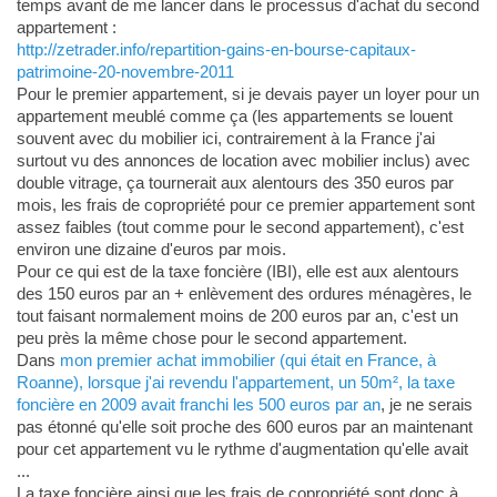
temps avant de me lancer dans le processus d'achat du second
appartement :
http://zetrader.info/repartition-gains-en-bourse-capitaux-
patrimoine-20-novembre-2011
Pour le premier appartement, si je devais payer un loyer pour un
appartement meublé comme ça (les appartements se louent
souvent avec du mobilier ici, contrairement à la France j'ai
surtout vu des annonces de location avec mobilier inclus) avec
double vitrage, ça tournerait aux alentours des 350 euros par
mois, les frais de copropriété pour ce premier appartement sont
assez faibles (tout comme pour le second appartement), c'est
environ une dizaine d'euros par mois.
Pour ce qui est de la taxe foncière (IBI), elle est aux alentours
des 150 euros par an + enlèvement des ordures ménagères, le
tout faisant normalement moins de 200 euros par an, c'est un
peu près la même chose pour le second appartement.
Dans
mon premier achat immobilier (qui était en France, à
Roanne), lorsque j'ai revendu l'appartement, un 50m², la taxe
foncière en 2009 avait franchi les 500 euros par an
, je ne serais
pas étonné qu'elle soit proche des 600 euros par an maintenant
pour cet appartement vu le rythme d'augmentation qu'elle avait
...
La taxe foncière ainsi que les frais de copropriété sont donc à