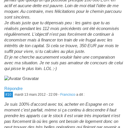
actif et aucune dette est pauvre. Loin de moi était l'idée de me
moquer. Au contraire, mes félicitations pour le chemin parcouru
sont sincères.
Je disais juste que tu dépensais peu : les gains que tu as
réalisés pendant les 112 mois précédents ont été économisés
régulièrement. L'objectif n'est pas forcément de continuer à
économiser mais à financer ton train de vie frugal avec les
intérêts de ton capital. Si cela se trouve, 350 EUR par mois te
suffit pour vivre, si tu calcules au plus juste.
Et je ne cherche aucunement vouloir faire une comparaison
avec ma situation. Je ne suis pas amateur de concours de celui
qui pisse le plus loin. LOL ;-)
Répondre
#10
mardi 13 mars 2012 - 22:09
-
Francisco
a dit :
Je suis 100% d'accord avec toi, acheter en Espagne en ce
moment c'est parfait, mème si ça continu à descendre il faut
prendre les apparts car le stock il est vraie très important n'est
pas forcement là où les gens ont besoin de logement donc on
peut trouver des très belles opérations qui finiront par revenir a