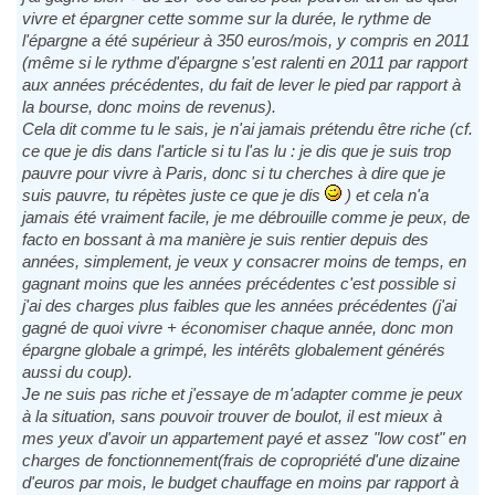
vivre et épargner cette somme sur la durée, le rythme de
l'épargne a été supérieur à 350 euros/mois, y compris en 2011
(même si le rythme d'épargne s'est ralenti en 2011 par rapport
aux années précédentes, du fait de lever le pied par rapport à
la bourse, donc moins de revenus).
Cela dit comme tu le sais, je n'ai jamais prétendu être riche (cf.
ce que je dis dans l'article si tu l'as lu : je dis que je suis trop
pauvre pour vivre à Paris, donc si tu cherches à dire que je
suis pauvre, tu répètes juste ce que je dis
) et cela n'a
jamais été vraiment facile, je me débrouille comme je peux, de
facto en bossant à ma manière je suis rentier depuis des
années, simplement, je veux y consacrer moins de temps, en
gagnant moins que les années précédentes c'est possible si
j'ai des charges plus faibles que les années précédentes (j'ai
gagné de quoi vivre + économiser chaque année, donc mon
épargne globale a grimpé, les intérêts globalement générés
aussi du coup).
Je ne suis pas riche et j'essaye de m'adapter comme je peux
à la situation, sans pouvoir trouver de boulot, il est mieux à
mes yeux d'avoir un appartement payé et assez "low cost" en
charges de fonctionnement(frais de copropriété d'une dizaine
d'euros par mois, le budget chauffage en moins par rapport à