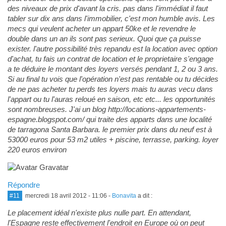
des niveaux de prix d'avant la cris. pas dans l'immédiat il faut
tabler sur dix ans dans l'immobilier, c'est mon humble avis. Les
mecs qui veulent acheter un appart 50ke et le revendre le
double dans un an ils sont pas serieux. Quoi que ça puisse
exister. l'autre possibilité très repandu est la location avec option
d'achat, tu fais un contrat de location et le proprietaire s'engage
a te déduire le montant des loyers versés pendant 1, 2 ou 3 ans.
Si au final tu vois que l'opération n'est pas rentable ou tu décides
de ne pas acheter tu perds tes loyers mais tu auras vecu dans
l'appart ou tu l'auras reloué en saison, etc etc... les opportunités
sont nombreuses. J'ai un blog http://locations-appartements-
espagne.blogspot.com/ qui traite des apparts dans une localité
de tarragona Santa Barbara. le premier prix dans du neuf est à
53000 euros pour 53 m2 utiles + piscine, terrasse, parking. loyer
220 euros environ
Répondre
#11
mercredi 18 avril 2012 - 11:06
-
Bonavita
a dit :
Le placement idéal n'existe plus nulle part. En attendant,
l'Espagne reste effectivement l'endroit en Europe où on peut