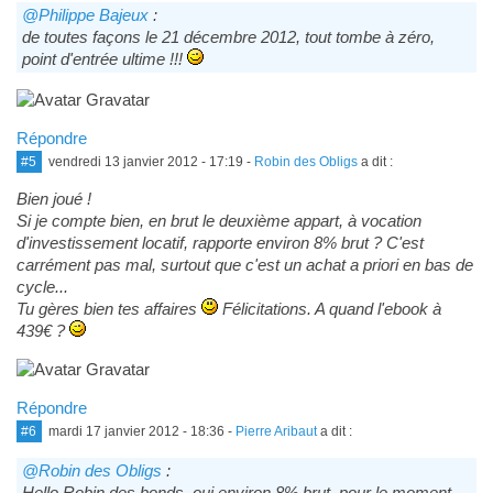
@Philippe Bajeux
:
de toutes façons le 21 décembre 2012, tout tombe à zéro,
point d'entrée ultime !!!
Répondre
#5
vendredi 13 janvier 2012 - 17:19
-
Robin des Obligs
a dit :
Bien joué !
Si je compte bien, en brut le deuxième appart, à vocation
d'investissement locatif, rapporte environ 8% brut ? C'est
carrément pas mal, surtout que c'est un achat a priori en bas de
cycle...
Tu gères bien tes affaires
Félicitations. A quand l'ebook à
439€ ?
Répondre
#6
mardi 17 janvier 2012 - 18:36
-
Pierre Aribaut
a dit :
@Robin des Obligs
:
Hello Robin des bonds, oui environ 8% brut, pour le moment