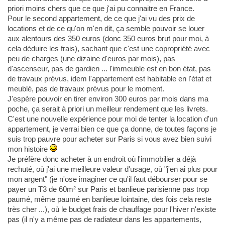
priori moins chers que ce que j'ai pu connaitre en France.
Pour le second appartement, de ce que j'ai vu des prix de
locations et de ce qu'on m'en dit, ça semble pouvoir se louer
aux alentours des 350 euros (donc 350 euros brut pour moi, à
cela déduire les frais), sachant que c'est une copropriété avec
peu de charges (une dizaine d'euros par mois), pas
d'ascenseur, pas de gardien ... l'immeuble est en bon état, pas
de travaux prévus, idem l'appartement est habitable en l'état et
meublé, pas de travaux prévus pour le moment.
J'espère pouvoir en tirer environ 300 euros par mois dans ma
poche, ça serait à priori un meilleur rendement que les livrets.
C'est une nouvelle expérience pour moi de tenter la location d'un
appartement, je verrai bien ce que ça donne, de toutes façons je
suis trop pauvre pour acheter sur Paris si vous avez bien suivi
mon histoire
Je préfère donc acheter à un endroit où l'immobilier a déjà
rechuté, où j'ai une meilleure valeur d'usage, où "j'en ai plus pour
mon argent" (je n'ose imaginer ce qu'il faut débourser pour se
payer un T3 de 60m² sur Paris et banlieue parisienne pas trop
paumé, même paumé en banlieue lointaine, des fois cela reste
très cher ...), où le budget frais de chauffage pour l'hiver n'existe
pas (il n'y a même pas de radiateur dans les appartements,