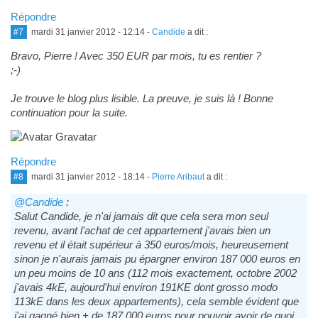
Répondre
#7
mardi 31 janvier 2012 - 12:14
-
Candide
a dit :
Bravo, Pierre ! Avec 350 EUR par mois, tu es rentier ?
;-)
Je trouve le blog plus lisible. La preuve, je suis là ! Bonne
continuation pour la suite.
Répondre
#8
mardi 31 janvier 2012 - 18:14
-
Pierre Aribaut
a dit :
@Candide
:
Salut Candide, je n'ai jamais dit que cela sera mon seul
revenu, avant l'achat de cet appartement j'avais bien un
revenu et il était supérieur à 350 euros/mois, heureusement
sinon je n'aurais jamais pu épargner environ 187 000 euros en
un peu moins de 10 ans (112 mois exactement, octobre 2002
j'avais 4kE, aujourd'hui environ 191KE dont grosso modo
113kE dans les deux appartements), cela semble évident que
j'ai gagné bien + de 187 000 euros pour pouvoir avoir de quoi