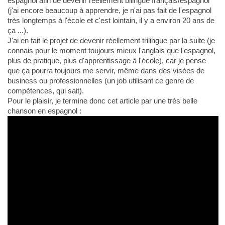
espagnol afin de devenir réellement bilingue français/espagnol
(j'ai encore beaucoup à apprendre, je n'ai pas fait de l'espagnol
très longtemps à l'école et c'est lointain, il y a environ 20 ans de
ça ...).
J'ai en fait le projet de devenir réellement trilingue par la suite (je
connais pour le moment toujours mieux l'anglais que l'espagnol,
plus de pratique, plus d'apprentissage à l'école), car je pense
que ça pourra toujours me servir, même dans des visées de
business ou professionnelles (un job utilisant ce genre de
compétences, qui sait).
Pour le plaisir, je termine donc cet article par une très belle
chanson en espagnol :