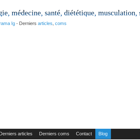
gie, médecine, santé, diététique, musculation,
rama
Ig
- Derniers
articles
,
coms
Derniers articles
Derniers coms
Contact
Blog