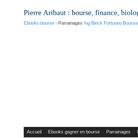
Pierre Aribaut
: bourse, finance, biolo
Ebooks bourse
- Parrainages
Ing
Binck
Fortuneo
Bourso
Accueil
Ebooks gagner en bourse
Parrainages