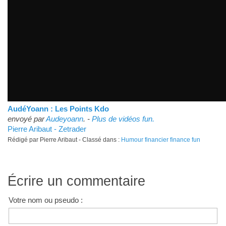
AudéYoann : Les Points Kdo
envoyé par
Audeyoann
. -
Plus de vidéos fun.
Pierre Aribaut - Zetrader
Rédigé par Pierre Aribaut - Classé dans :
Humour financier finance fun
Écrire un commentaire
Votre nom ou pseudo :