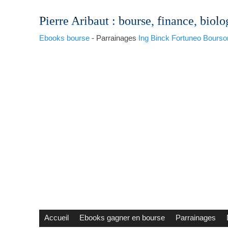
Pierre Aribaut
: bourse, finance, biolo
Ebooks bourse
- Parrainages
Ing
Binck
Fortuneo
Bourso
Accueil
Ebooks gagner en bourse
Parrainages