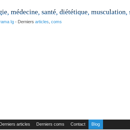
gie, médecine, santé, diététique, musculation,
rama
Ig
- Derniers
articles
,
coms
Derniers articles
Derniers coms
Contact
Blog