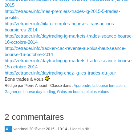
2015
http://zetrader.info/mes-premiers-trades-ig-2015-5-trades-
positifs
http://zetrader.info/bilan-comptes-bourses-transactions-
boursieres-2014
http://zetrader.info/daytrading-ig-markets-trades-seance-bourse-
16-octobre-2014
http://zetrader.info/tracker-cac-revente-au-plus-haut-seance-
bourse-16-octobre-2014
http://zetrader.info/daytrading-ig-markets-trades-seance-bourse-
15-octobre-2014
http://zetrader.info/daytrading-chez-ig-les-trades-du-jour
Bons trades à vous
Rédigé par Pierre Aribaut - Classé dans :
Apprendre la bourse formation
,
Gagner en bourse day-trading
,
Gains en bourse et plus-values
2 commentaires
#1
vendredi 20 février 2015 - 10:14
- Lionel a dit :