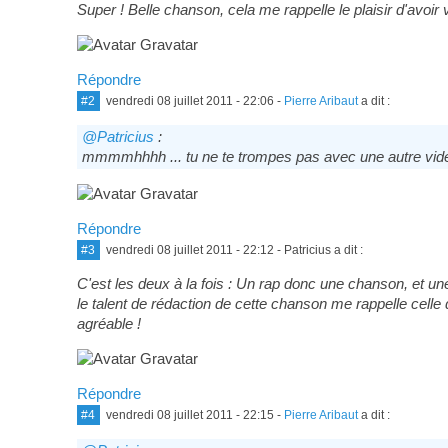
Super ! Belle chanson, cela me rappelle le plaisir d'avoir
Répondre
#2
vendredi 08 juillet 2011 - 22:06
-
Pierre Aribaut
a dit :
@Patricius
:
mmmmhhhh ... tu ne te trompes pas avec une autre vidéo
Répondre
#3
vendredi 08 juillet 2011 - 22:12
- Patricius a dit :
C'est les deux à la fois : Un rap donc une chanson, et u
le talent de rédaction de cette chanson me rappelle celle 
agréable !
Répondre
#4
vendredi 08 juillet 2011 - 22:15
-
Pierre Aribaut
a dit :