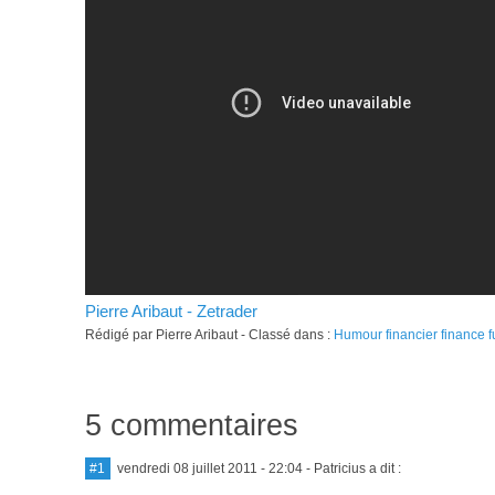
Pierre Aribaut - Zetrader
Rédigé par Pierre Aribaut - Classé dans :
Humour financier finance f
5 commentaires
#1
vendredi 08 juillet 2011 - 22:04
- Patricius a dit :