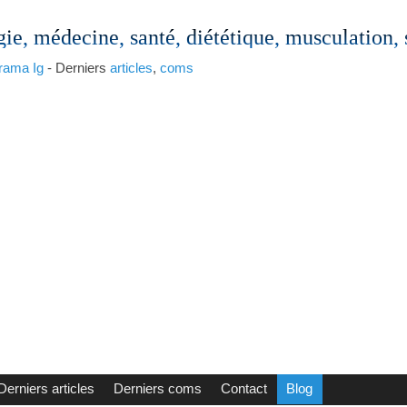
gie, médecine, santé, diététique, musculation,
rama
Ig
- Derniers
articles
,
coms
Derniers articles
Derniers coms
Contact
Blog