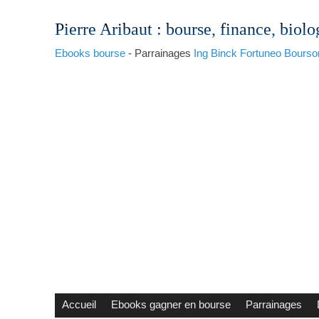
Pierre Aribaut
: bourse, finance, biolo
Ebooks bourse
- Parrainages
Ing
Binck
Fortuneo
Bourso
Accueil
Ebooks gagner en bourse
Parrainages