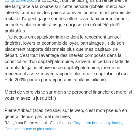
13 octobre 2015
à 231,5kE), dont le plus gros du rendement a
été fait grâce à la bourse sur cette période globale, merci aux
intérêts composés, les gains acquis en bourse m'ont permis de
replacer l'argent gagné sur des offres avec taux promotionnels
ou autres placements à risque qui jusqu'ici m'ont été plutôt
profitables.
- j'ai acquis un capital/patrimoine dont le rendement annuel
(intérêts, loyers et économie de loyer, parrainages ..) de son
placement rapporte désormais plus que mes capitaux de
départ, c'est tout l'avantage des intérêts composés dans la
constitution d'un capital/patrimoine, arrivé à un certain stade de
cumuls de gains et niveau de capital/patrimoine, même un
rendement assez moyen rapporte plus que le capital initial (soit
+ de 200% par an par rapport aux capitaux initiaux).
Merci de votre visite sur mon site personnel financier et merci si
vous m'avez lu jusqu'ici ;)
Pierre Aribaut (alias zetrader sur le web, c'est mon pseudo en
général depuis pas mal d'années)
Rédigé par Pierre Aribaut - Classé dans :
Gagner en bourse day-trading
,
Gains en bourse et plus-values