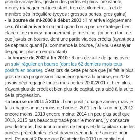
pseudo-analystes, gestion des pertes et gains inexistante,
money management inexistant, trop de pifomètre ...) et de
manière très irrégulière (yoyos : grosses pertes, gros gains)
- la bourse de mi-2000 à début 2001 :
il m'arrive logiquement
ce qu'il doit arriver tôt ou tard quand on a pas de stratégie bien
claire et de money management, je me ruine, j'ai perdu tout ce
que j'avais en bourse, dont une partie via des crédits (ayant peu
de capitaux quand j'ai commencé la bourse, j'ai voulu essayer
de gagner plus en empruntant)
- la bourse de 2002 à fin 2010 :
9 ans de suite de gains avec
un
suivi régulier en bourse (dont les 62 derniers mois tous
positifs en bourse)
, c'est lors de cette période que j'ai fait le plus
gros de ma progression financière grâce à la bourse, en 2003
j'avais déjà regagné toutes mes pertes 2000/2001 et bien plus,
n'ayant plus de crédit et bien plus de capital, ça a aidé à la suite
de la progression.
-la bourse de 2011 à 2015 :
bilan positif chaque année, mais je
fais chaque année moins de bourse, 2011 j'en fais un peu, 2012
encore moins, 2013 encore moins, 2014 un peu plus actif que
2013, 2015 pas beaucoup tradé pour le moment, j'y consacre
peu de temps, beaucoup moins de temps et de capitaux que les
années précédentes, c'est devenu secondaire / annexe pour
moi. Pourquoi ? Parce que j'ai atteint fin 2010 un capital qui