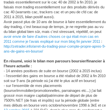
tradais essentiellement sur le cac 40 de 2002 à fin 2010, je
faisais mon trading essentiellement sur des produits dérivés du
cac 40 (warrants cac, trackers cac et un peu de cfd cac de
2011 à 2015, bilan positif aussi).
Avoir passé plus de 10 ans de bourse à faire essentiellement du
day-trading, c'est beaucoup de temps, je ne regrette pas au vu
du bilan global bien sûr, mais c'est stressant, répétitif, on peut
avoir envie de faire d'autres choses ce qui était mon cas en
2011 comme je l'avais expliqué sur mon blog fin janvier 2011
:
http://zetrader.info/arret-du-trading-pour-compte-propre-apres-9-
ans-de-gains-en-bourse/
En résumé, voici le bilan mon parcours boursier/financier à
l'heure actuelle :
- 14 années positives de suite en bourse (2002 à 2015 inclus)
- l'essentiel des gains en bourse a été réalisé de 2002 à fin 2010
soit sur 9 ans (la période où j'ai été le plus actif en bourse)
- sur l'ensemble de mes placements
(bourse/immobilier/promotionnelles, parrainages etc...) j'ai fait
grossir mon maigre capital/patrimoine de départ de plus de
7500% NET (de frais et impôts) sur la période globale (entre
mes débuts en bourse vers octobre/novembre 1998 à 3kE et ce