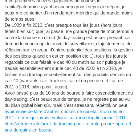
mes premières années gagnantes de bourse, le
capital/patrimoine ayant beaucoup grossi depuis le départ, je
peux me contenter d'un rendement moindre qui demande moins
de temps aussi.
De 1999 à fin 2010, c'est presque tous les jours (hors jours
fériés bien sûr) que j'ai passé une grande partie de mon temps à
suivre la bourse en direct (le day-trading est assez prenant, ça
demande beaucoup de suivi, de surveillance, d'ajustements, de
réflexion sur le niveau d'entrée potentiel des positions, la gestion
des positions quand on est en position etc...), tous les jours je
regardais ce que faisait le cac 40 du matin au soir puisque je
tradais essentiellement sur le cac 40 de 2002 à fin 2010, je
faisais mon trading essentiellement sur des produits dérivés du
cac 40 (warrants cac, trackers cac et un peu de cfd cac de
2011 à 2016, bilan positif aussi).
Avoir passé plus de 10 ans de bourse à faire essentiellement du
day-trading, c'est beaucoup de temps, je ne regrette pas au vu
du bilan global bien sûr, mais c'est stressant, répétitif, on peut
avoir envie de faire d'autres choses ce qui était mon cas en
2011 comme je l'avais expliqué sur mon blog fin janvier 2011
:
http://zetrader.info/arret-du-trading-pour-compte-propre-apres-9-
ans-de-gains-en-bourse