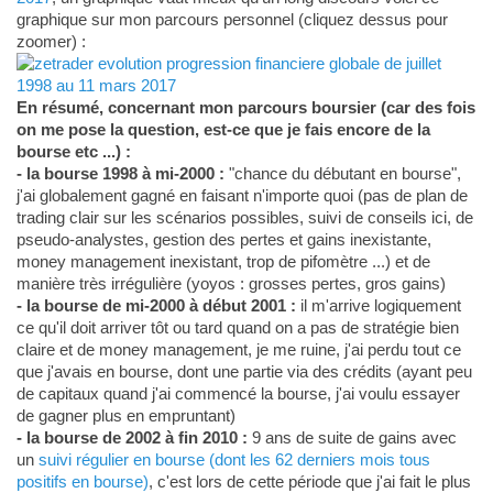
graphique sur mon parcours personnel (cliquez dessus pour
zoomer) :
En résumé, concernant mon parcours boursier (car des fois
on me pose la question, est-ce que je fais encore de la
bourse etc ...) :
- la bourse 1998 à mi-2000 :
"chance du débutant en bourse",
j'ai globalement gagné en faisant n'importe quoi (pas de plan de
trading clair sur les scénarios possibles, suivi de conseils ici, de
pseudo-analystes, gestion des pertes et gains inexistante,
money management inexistant, trop de pifomètre ...) et de
manière très irrégulière (yoyos : grosses pertes, gros gains)
- la bourse de mi-2000 à début 2001 :
il m'arrive logiquement
ce qu'il doit arriver tôt ou tard quand on a pas de stratégie bien
claire et de money management, je me ruine, j'ai perdu tout ce
que j'avais en bourse, dont une partie via des crédits (ayant peu
de capitaux quand j'ai commencé la bourse, j'ai voulu essayer
de gagner plus en empruntant)
- la bourse de 2002 à fin 2010 :
9 ans de suite de gains avec
un
suivi régulier en bourse (dont les 62 derniers mois tous
positifs en bourse)
, c'est lors de cette période que j'ai fait le plus