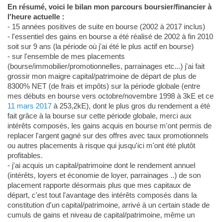
En résumé, voici le bilan mon parcours boursier/financier à
l'heure actuelle :
- 15 années positives de suite en bourse (2002 à 2017 inclus)
- l'essentiel des gains en bourse a été réalisé de 2002 à fin 2010
soit sur 9 ans (la période où j'ai été le plus actif en bourse)
- sur l'ensemble de mes placements
(bourse/immobilier/promotionnelles, parrainages etc...) j'ai fait
grossir mon maigre capital/patrimoine de départ de plus de
8300% NET (de frais et impôts) sur la période globale (entre
mes débuts en bourse vers octobre/novembre 1998 à 3kE et ce
11 mars 2017
à 253,2kE), dont le plus gros du rendement a été
fait grâce à la bourse sur cette période globale, merci aux
intérêts composés, les gains acquis en bourse m'ont permis de
replacer l'argent gagné sur des offres avec taux promotionnels
ou autres placements à risque qui jusqu'ici m'ont été plutôt
profitables.
- j'ai acquis un capital/patrimoine dont le rendement annuel
(intérêts, loyers et économie de loyer, parrainages ..) de son
placement rapporte désormais plus que mes capitaux de
départ, c'est tout l'avantage des intérêts composés dans la
constitution d'un capital/patrimoine, arrivé à un certain stade de
cumuls de gains et niveau de capital/patrimoine, même un