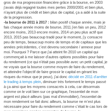
gros de ma progression financière grâce à la bourse, en 2003
j'avais déjà regagné toutes mes pertes 2000/2001 et bien plus,
n'ayant plus de crédit et bien plus de capital, ça a aidé à la suite
de la progression.
-la bourse de 2011 à 2017 :
bilan positif chaque année, mais je
fais chaque année moins de bourse, 2011 j'en fais un peu, 2012
encore moins, 2013 encore moins, 2014 un peu plus actif que
2013, 2015 pas beaucoup tradé pour le moment, j'y consacre
peu de temps, beaucoup moins de temps et de capitaux que les
années précédentes, c'est devenu secondaire / annexe pour
moi. Pourquoi ? Parce que j'ai atteint fin 2010 un capital qui
commençait à me laisser d'autres options possibles pour faire
du rendement (ce qui n'était pas possible avec un petit capital, je
ne voyais que la bourse comme moyen de faire du rendement,
et atteindre l'objectif de faire grossir le capital en gérant les
risques du mieux que je peux), j'ai donc
décidé en 2011 d'arrêter
le trading à temps plein
, diminuer très fortement le temps passé
à ça ainsi que les moyens consacrés à cela, car désormais
comme on le voit bien sur ce graphique, l'essentiel de mon
argent est placé ailleurs (pas mal d'immobilier), l'essentiel de
mon rendement se fait donc ailleurs, la bourse ne m'est plus
nécessaire pour faire du rendement comme c'était le cas lors de