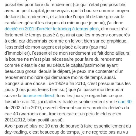
possibles pour faire du rendement (ce qui n'était pas possible
avec un petit capital, je ne voyais que la bourse comme moyen
de faire du rendement, et atteindre l'objectif de faire grossir le
capital en gérant les risques du mieux que je peux), j'ai donc
décidé en 2011 d'arrêter le trading à temps plein
, diminuer très
fortement le temps passé à ça ainsi que les moyens consacrés
à cela, car désormais comme on le voit bien sur ce graphique,
l'essentiel de mon argent est placé ailleurs (pas mal
d'immobilier), l'essentiel de mon rendement se fait donc ailleurs,
la bourse ne m'est plus nécessaire pour faire du rendement
comme c'était le cas au début, le capital/patrimoine ayant
beaucoup grossi depuis le départ, je peux me contenter d'un
rendement moindre qui demande moins de temps aussi.
Songez à une chose : de 1999 à fin 2010, c'est presque tous les
jours (hors jours fériés bien sûr) que j'ai passé mon temps à
suivre la
bourse en direct
, tous les jours je regardais ce que
faisait le cac 40, j'ai d'ailleurs tradé essentiellement sur le
cac 40
de 2002 à fin 2010, essentiellement sur des produits dérivés du
cac 40 (warrants cac, trackers cac et un peu de cfd cac en
2011/2012, bilan positif aussi).
Avoir passé plus de 10 ans de bourse à faire essentiellement du
day-trading, c'est beaucoup de temps, je ne regrette pas au vu