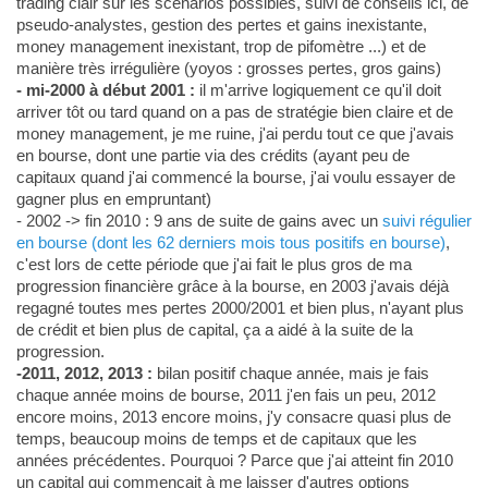
trading clair sur les scénarios possibles, suivi de conseils ici, de
pseudo-analystes, gestion des pertes et gains inexistante,
money management inexistant, trop de pifomètre ...) et de
manière très irrégulière (yoyos : grosses pertes, gros gains)
- mi-2000 à début 2001 :
il m'arrive logiquement ce qu'il doit
arriver tôt ou tard quand on a pas de stratégie bien claire et de
money management, je me ruine, j'ai perdu tout ce que j'avais
en bourse, dont une partie via des crédits (ayant peu de
capitaux quand j'ai commencé la bourse, j'ai voulu essayer de
gagner plus en empruntant)
- 2002 -> fin 2010 : 9 ans de suite de gains avec un
suivi régulier
en bourse (dont les 62 derniers mois tous positifs en bourse)
,
c'est lors de cette période que j'ai fait le plus gros de ma
progression financière grâce à la bourse, en 2003 j'avais déjà
regagné toutes mes pertes 2000/2001 et bien plus, n'ayant plus
de crédit et bien plus de capital, ça a aidé à la suite de la
progression.
-2011, 2012, 2013 :
bilan positif chaque année, mais je fais
chaque année moins de bourse, 2011 j'en fais un peu, 2012
encore moins, 2013 encore moins, j'y consacre quasi plus de
temps, beaucoup moins de temps et de capitaux que les
années précédentes. Pourquoi ? Parce que j'ai atteint fin 2010
un capital qui commençait à me laisser d'autres options