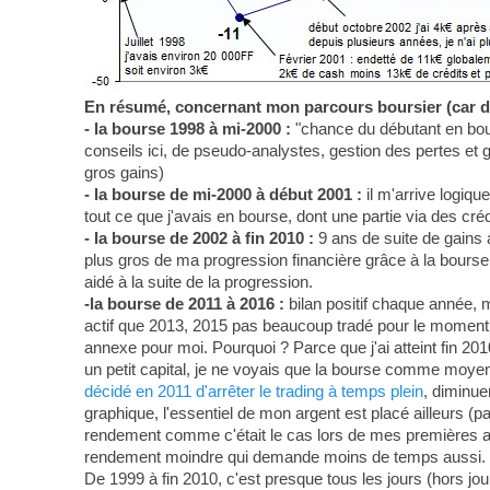
En résumé, concernant mon parcours boursier (car des 
- la bourse 1998 à mi-2000 :
"chance du débutant en bours
conseils ici, de pseudo-analystes, gestion des pertes et 
gros gains)
- la bourse de mi-2000 à début 2001 :
il m'arrive logiqu
tout ce que j'avais en bourse, dont une partie via des cr
- la bourse de 2002 à fin 2010 :
9 ans de suite de gains
plus gros de ma progression financière grâce à la bourse,
aidé à la suite de la progression.
-la bourse de 2011 à 2016 :
bilan positif chaque année, 
actif que 2013, 2015 pas beaucoup tradé pour le moment
annexe pour moi. Pourquoi ? Parce que j'ai atteint fin 20
un petit capital, je ne voyais que la bourse comme moyen de
décidé en 2011 d'arrêter le trading à temps plein
, diminue
graphique, l'essentiel de mon argent est placé ailleurs (p
rendement comme c'était le cas lors de mes premières an
rendement moindre qui demande moins de temps aussi.
De 1999 à fin 2010, c'est presque tous les jours (hors jou