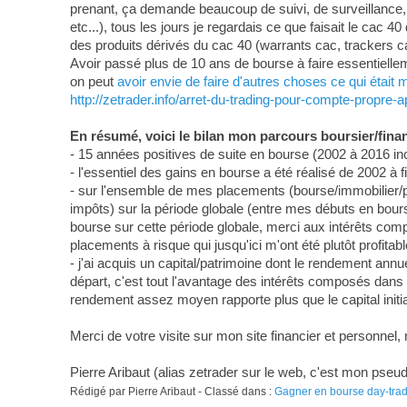
prenant, ça demande beaucoup de suivi, de surveillance, d
etc...), tous les jours je regardais ce que faisait le cac 
des produits dérivés du cac 40 (warrants cac, trackers ca
Avoir passé plus de 10 ans de bourse à faire essentielleme
on peut
avoir envie de faire d'autres choses ce qui était
http://zetrader.info/arret-du-trading-pour-compte-propre
En résumé, voici le bilan mon parcours boursier/financ
- 15 années positives de suite en bourse (2002 à 2016 in
- l'essentiel des gains en bourse a été réalisé de 2002 à fi
- sur l'ensemble de mes placements (bourse/immobilier/pro
impôts) sur la période globale (entre mes débuts en bo
bourse sur cette période globale, merci aux intérêts com
placements à risque qui jusqu'ici m'ont été plutôt profitabl
- j'ai acquis un capital/patrimoine dont le rendement ann
départ, c'est tout l'avantage des intérêts composés dans 
rendement assez moyen rapporte plus que le capital initial
Merci de votre visite sur mon site financier et personnel, 
Pierre Aribaut (alias zetrader sur le web, c'est mon pse
Rédigé par Pierre Aribaut - Classé dans :
Gagner en bourse day-tra