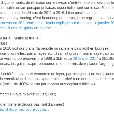
'ajustements, de réflexion sur le niveau d'entrée potentiel des positi
40 du matin au soir puisque je tradais essentiellement sur le cac 40 de 
c et un peu de cfd cac de 2011 à 2016, bilan positif aussi).
nt du day-trading, c'est beaucoup de temps, je ne regrette pas au vu d
 mon cas en 2011 comme je l'avais expliqué sur mon blog fin janvier 2
-apres-9-ans-de-gains-en-bourse
ier à l'heure actuelle :
clus)
n 2010 soit sur 9 ans (la période où j'ai été le plus actif en bourse)
motionnelles, parrainages etc...) j'ai fait grossir mon maigre capita
urse vers octobre/novembre 1998 à 3kE et ce
28 janvier 2017
à 251,4kE
posés, les gains acquis en bourse m'ont permis de replacer l'argent 
es.
uel (intérêts, loyers et économie de loyer, parrainages ..) de son pl
la constitution d'un capital/patrimoine, arrivé à un certain stade de 
 (soit + de 400% par an par rapport aux capitaux initiaux).
merci si vous m'avez lu jusqu'ici :)
udo en général depuis pas mal d'années)
ding
,
Gains en bourse et plus-values