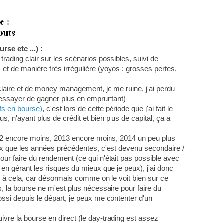
se etc ...) :
rading clair sur les scénarios possibles, suivi de
 et de manière très irrégulière (yoyos : grosses pertes,
n claire et de money management, je me ruine, j'ai perdu
u essayer de gagner plus en empruntant)
ifs en bourse)
, c'est lors de cette période que j'ai fait le
, n'ayant plus de crédit et bien plus de capital, ça a
012 encore moins, 2013 encore moins, 2014 un peu plus
x que les années précédentes, c'est devenu secondaire /
our faire du rendement (ce qui n'était pas possible avec
l en gérant les risques du mieux que je peux), j'ai donc
 à cela, car désormais comme on le voit bien sur ce
rs, la bourse ne m'est plus nécessaire pour faire du
si depuis le départ, je peux me contenter d'un
ivre la bourse en direct (le day-trading est assez