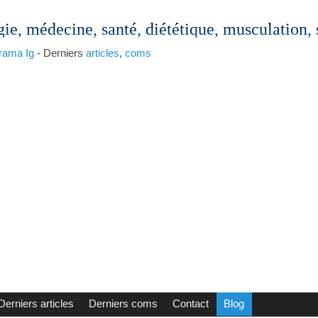
gie, médecine, santé, diététique, musculation,
rama
Ig
- Derniers
articles
,
coms
Derniers articles
Derniers coms
Contact
Blog