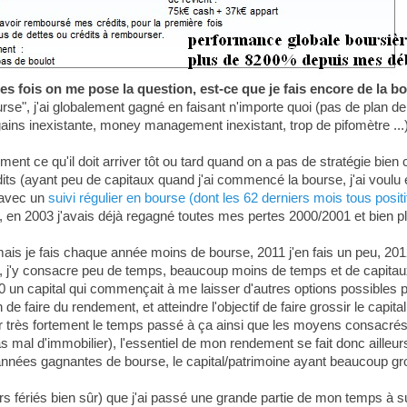
fois on me pose la question, est-ce que je fais encore de la bour
e", j'ai globalement gagné en faisant n'importe quoi (pas de plan de t
gains inexistante, money management inexistant, trop de pifomètre ...)
ement ce qu'il doit arriver tôt ou tard quand on a pas de stratégie bie
édits (ayant peu de capitaux quand j'ai commencé la bourse, j'ai voul
 avec un
suivi régulier en bourse (dont les 62 derniers mois tous posit
 en 2003 j'avais déjà regagné toutes mes pertes 2000/2001 et bien plus
mais je fais chaque année moins de bourse, 2011 j'en fais un peu, 2
, j'y consacre peu de temps, beaucoup moins de temps et de capitau
10 un capital qui commençait à me laisser d'autres options possibles p
 faire du rendement, et atteindre l'objectif de faire grossir le capita
r très fortement le temps passé à ça ainsi que les moyens consacrés
as mal d'immobilier), l'essentiel de mon rendement se fait donc ailleu
nées gagnantes de bourse, le capital/patrimoine ayant beaucoup gros
rs fériés bien sûr) que j'ai passé une grande partie de mon temps à su