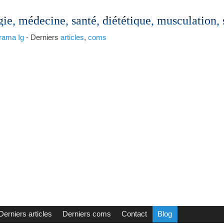
gie, médecine, santé, diététique, musculation,
rama
Ig
- Derniers
articles
,
coms
Derniers articles
Derniers coms
Contact
Blog