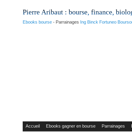
Pierre Aribaut
: bourse, finance, biolo
Ebooks bourse
- Parrainages
Ing
Binck
Fortuneo
Bourso
Accueil
Ebooks gagner en bourse
Parrainages