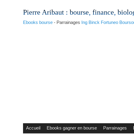
Pierre Aribaut
: bourse, finance, biolo
Ebooks bourse
- Parrainages
Ing
Binck
Fortuneo
Bourso
Accueil
Ebooks gagner en bourse
Parrainages