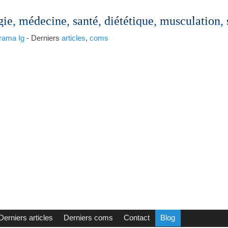
gie, médecine, santé, diététique, musculation,
rama
Ig
- Derniers
articles
,
coms
Derniers articles
Derniers coms
Contact
Blog