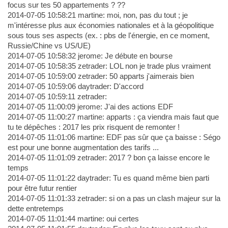
focus sur tes 50 appartements ? ??
2014-07-05 10:58:21 martine: moi, non, pas du tout ; je
m'intéresse plus aux économies nationales et à la géopolitique
sous tous ses aspects (ex. : pbs de l'énergie, en ce moment,
Russie/Chine vs US/UE)
2014-07-05 10:58:32 jerome: Je débute en bourse
2014-07-05 10:58:35 zetrader: LOL non je trade plus vraiment
2014-07-05 10:59:00 zetrader: 50 apparts j'aimerais bien
2014-07-05 10:59:06 daytrader: D'accord
2014-07-05 10:59:11 zetrader:
2014-07-05 11:00:09 jerome: J'ai des actions EDF
2014-07-05 11:00:27 martine: apparts : ça viendra mais faut que
tu te dépêches : 2017 les prix risquent de remonter !
2014-07-05 11:01:06 martine: EDF pas sûr que ça baisse : Ségo
est pour une bonne augmentation des tarifs ...
2014-07-05 11:01:09 zetrader: 2017 ? bon ça laisse encore le
temps
2014-07-05 11:01:22 daytrader: Tu es quand même bien parti
pour être futur rentier
2014-07-05 11:01:33 zetrader: si on a pas un clash majeur sur la
dette entretemps
2014-07-05 11:01:44 martine: oui certes