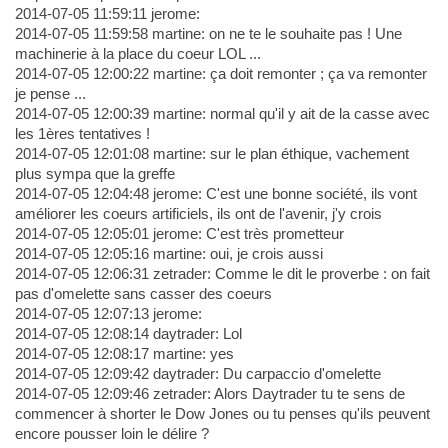
2014-07-05 11:59:11 jerome:
2014-07-05 11:59:58 martine: on ne te le souhaite pas ! Une
machinerie à la place du coeur LOL ...
2014-07-05 12:00:22 martine: ça doit remonter ; ça va remonter
je pense ...
2014-07-05 12:00:39 martine: normal qu'il y ait de la casse avec
les 1ères tentatives !
2014-07-05 12:01:08 martine: sur le plan éthique, vachement
plus sympa que la greffe
2014-07-05 12:04:48 jerome: C'est une bonne société, ils vont
améliorer les coeurs artificiels, ils ont de l'avenir, j'y crois
2014-07-05 12:05:01 jerome: C'est très prometteur
2014-07-05 12:05:16 martine: oui, je crois aussi
2014-07-05 12:06:31 zetrader: Comme le dit le proverbe : on fait
pas d'omelette sans casser des coeurs
2014-07-05 12:07:13 jerome:
2014-07-05 12:08:14 daytrader: Lol
2014-07-05 12:08:17 martine: yes
2014-07-05 12:09:42 daytrader: Du carpaccio d'omelette
2014-07-05 12:09:46 zetrader: Alors Daytrader tu te sens de
commencer à shorter le Dow Jones ou tu penses qu'ils peuvent
encore pousser loin le délire ?