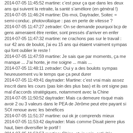
2014-07-05 11:45:52 martine: c'est pour ça que dans les deux
ans qui suivent la retraite, la santé s'améliore (en général !)
2014-07-05 11:46:24 martine: Dis-moi, Daytrader, Soitec =
semi-conduc. photovoltaïque : pas en perte de vitesse ?
2014-07-05 11:47:27 zetrader: On se demande pourquoi bcp de
gens aimeraient être rentier, sont pressés d'arriver en enfer
2014-07-05 11:47:32 martine: ne crachons pas sur le travail :
sur 42 ans de boulot, j'ai eu 15 ans qui étaient vraiment sympas
qui font oublier le reste !
2014-07-05 11:47:59 martine: Je sais que par moments, ça me
manque ... J'ai honte, je me soigne ... mais ...
2014-07-05 11:48:11 zetrader: Oui y a des boulots sympas
heureusement vu le temps que ça peut durer
2014-07-05 11:49:41 daytrader: Martine: c'est vrai mais assez
inscrit dans les cours (pas loin des plus bas) et ils ont signe pas
mal d'accords stratégiques, notamment avec la Chine
2014-07-05 11:50:52 daytrader: Mais ca demeure risqué mais
avoir 2 ou 3 valeurs dans le PEA de Jérôme peut etre payant si
SOI renoue avec les bénéfices
2014-07-05 11:51:37 martine: oui ok je comprends mieux
2014-07-05 11:53:42 daytrader: Mais comme Disait pierre plus
haut, bien diversifier le portif !