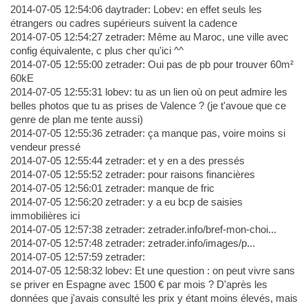
2014-07-05 12:54:06 daytrader: Lobev: en effet seuls les
étrangers ou cadres supérieurs suivent la cadence
2014-07-05 12:54:27 zetrader: Même au Maroc, une ville avec
config équivalente, c plus cher qu'ici ^^
2014-07-05 12:55:00 zetrader: Oui pas de pb pour trouver 60m²
60kE
2014-07-05 12:55:31 lobev: tu as un lien où on peut admire les
belles photos que tu as prises de Valence ? (je t'avoue que ce
genre de plan me tente aussi)
2014-07-05 12:55:36 zetrader: ça manque pas, voire moins si
vendeur pressé
2014-07-05 12:55:44 zetrader: et y en a des pressés
2014-07-05 12:55:52 zetrader: pour raisons financières
2014-07-05 12:56:01 zetrader: manque de fric
2014-07-05 12:56:20 zetrader: y a eu bcp de saisies
immobilières ici
2014-07-05 12:57:38 zetrader: zetrader.info/bref-mon-choi...
2014-07-05 12:57:48 zetrader: zetrader.info/images/p...
2014-07-05 12:57:59 zetrader:
2014-07-05 12:58:32 lobev: Et une question : on peut vivre sans
se priver en Espagne avec 1500 € par mois ? D'après les
données que j'avais consulté les prix y étant moins élevés, mais