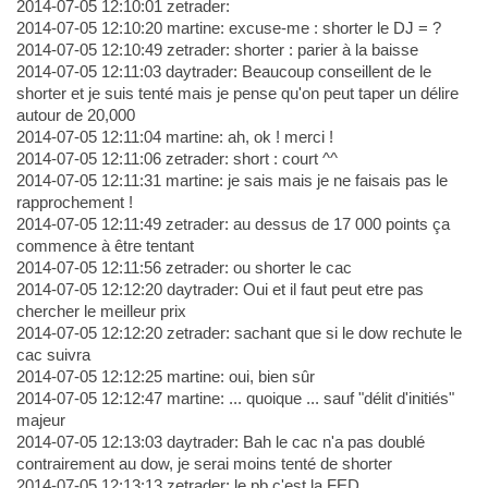
2014-07-05 12:10:01 zetrader:
2014-07-05 12:10:20 martine: excuse-me : shorter le DJ = ?
2014-07-05 12:10:49 zetrader: shorter : parier à la baisse
2014-07-05 12:11:03 daytrader: Beaucoup conseillent de le
shorter et je suis tenté mais je pense qu'on peut taper un délire
autour de 20,000
2014-07-05 12:11:04 martine: ah, ok ! merci !
2014-07-05 12:11:06 zetrader: short : court ^^
2014-07-05 12:11:31 martine: je sais mais je ne faisais pas le
rapprochement !
2014-07-05 12:11:49 zetrader: au dessus de 17 000 points ça
commence à être tentant
2014-07-05 12:11:56 zetrader: ou shorter le cac
2014-07-05 12:12:20 daytrader: Oui et il faut peut etre pas
chercher le meilleur prix
2014-07-05 12:12:20 zetrader: sachant que si le dow rechute le
cac suivra
2014-07-05 12:12:25 martine: oui, bien sûr
2014-07-05 12:12:47 martine: ... quoique ... sauf "délit d'initiés"
majeur
2014-07-05 12:13:03 daytrader: Bah le cac n'a pas doublé
contrairement au dow, je serai moins tenté de shorter
2014-07-05 12:13:13 zetrader: le pb c'est la FED