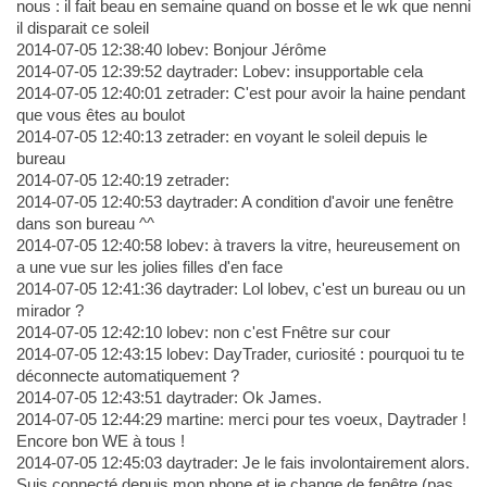
nous : il fait beau en semaine quand on bosse et le wk que nenni
il disparait ce soleil
2014-07-05 12:38:40 lobev: Bonjour Jérôme
2014-07-05 12:39:52 daytrader: Lobev: insupportable cela
2014-07-05 12:40:01 zetrader: C'est pour avoir la haine pendant
que vous êtes au boulot
2014-07-05 12:40:13 zetrader: en voyant le soleil depuis le
bureau
2014-07-05 12:40:19 zetrader:
2014-07-05 12:40:53 daytrader: A condition d'avoir une fenêtre
dans son bureau ^^
2014-07-05 12:40:58 lobev: à travers la vitre, heureusement on
a une vue sur les jolies filles d'en face
2014-07-05 12:41:36 daytrader: Lol lobev, c'est un bureau ou un
mirador ?
2014-07-05 12:42:10 lobev: non c'est Fnêtre sur cour
2014-07-05 12:43:15 lobev: DayTrader, curiosité : pourquoi tu te
déconnecte automatiquement ?
2014-07-05 12:43:51 daytrader: Ok James.
2014-07-05 12:44:29 martine: merci pour tes voeux, Daytrader !
Encore bon WE à tous !
2014-07-05 12:45:03 daytrader: Je le fais involontairement alors.
Suis connecté depuis mon phone et je change de fenêtre (pas