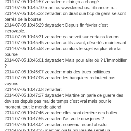
2014-07-05 10:44:57 zetrader: c clair ça a changé
2014-07-05 10:45:10 martine: www.lesechos.fr/finance-m...
2014-07-05 10:45:22 zetrader: on dirait que bcp de gens se sont
barrés de la bourse
2014-07-05 10:45:29 daytrader: Depuis fin février c'est
incroyable. .
2014-07-05 10:45:31 zetrader: ça se voit sur certains forums
2014-07-05 10:45:45 zetrader: actifs avant, désertés maintenant
2014-07-05 10:45:58 zetrader: ou alors le sujet va plus être la
bourse
2014-07-05 10:46:01 daytrader: Mais pour aller où ? L'immobilier
?
2014-07-05 10:46:07 zetrader: mais des trucs politiques
2014-07-05 10:47:06 zetrader: les banquiers redoutent pas
voyons
2014-07-05 10:47:08 zetrader:
2014-07-05 10:47:27 daytrader: Martine on parle de guerre des
devises depuis pas mal de temps c'est vrai mais pour le
moment, tout le monde attend
2014-07-05 10:47:46 zetrader: elles sont derrière ces bulles
2014-07-05 10:47:55 zetrader: t'as vu le dow jones ?
2014-07-05 10:48:04 zetrader: nouveau record absolu
2014-07-05 10:48:25 martine: oui la nouveauté serait un