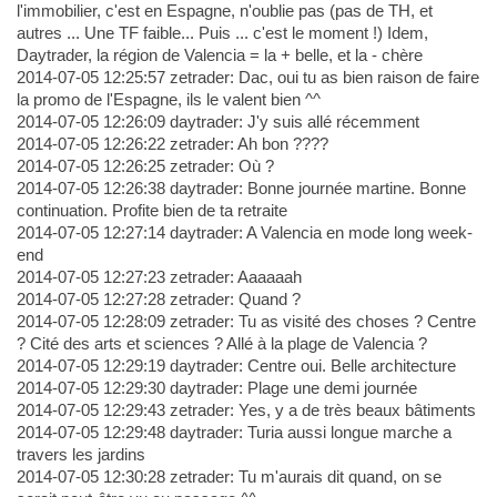
l'immobilier, c'est en Espagne, n'oublie pas (pas de TH, et
autres ... Une TF faible... Puis ... c'est le moment !) Idem,
Daytrader, la région de Valencia = la + belle, et la - chère
2014-07-05 12:25:57 zetrader: Dac, oui tu as bien raison de faire
la promo de l'Espagne, ils le valent bien ^^
2014-07-05 12:26:09 daytrader: J'y suis allé récemment
2014-07-05 12:26:22 zetrader: Ah bon ????
2014-07-05 12:26:25 zetrader: Où ?
2014-07-05 12:26:38 daytrader: Bonne journée martine. Bonne
continuation. Profite bien de ta retraite
2014-07-05 12:27:14 daytrader: A Valencia en mode long week-
end
2014-07-05 12:27:23 zetrader: Aaaaaah
2014-07-05 12:27:28 zetrader: Quand ?
2014-07-05 12:28:09 zetrader: Tu as visité des choses ? Centre
? Cité des arts et sciences ? Allé à la plage de Valencia ?
2014-07-05 12:29:19 daytrader: Centre oui. Belle architecture
2014-07-05 12:29:30 daytrader: Plage une demi journée
2014-07-05 12:29:43 zetrader: Yes, y a de très beaux bâtiments
2014-07-05 12:29:48 daytrader: Turia aussi longue marche a
travers les jardins
2014-07-05 12:30:28 zetrader: Tu m'aurais dit quand, on se