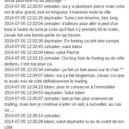
serait peut-être vu au passage ^^
2014-07-05 12:30:57 zetrader: oui y a plusieurs parcs mais celui
est le plus grand, tout en longueur, il traverse toute la ville
2014-07-05 12:31:25 daytrader: Turia c'est énorme, très long.
2014-07-05 12:32:04 zetrader: d'ailleurs pour aller à pied d'un
bout à l'autre du turia je crois qu'il faut s'y prendre tôt le matin,
j'avais fait une bonne partie en qq heures
2014-07-05 12:32:36 daytrader: En footing ca doit etre sympa
2014-07-05 12:32:45 zetrader: salut lobev
2014-07-05 12:33:04 lobev: salut Pierrot
2014-07-05 12:33:15 zetrader: Oui bcp font du footing ou du vélo
dedans, c'est top pour ça
2014-07-05 12:33:34 zetrader: ça fait un bail aussi sur le chat ^^
2014-07-05 12:34:07 lobev: oui ça fait longtemps, j'avais cru que
tu avais mis de côté définitivement le trading
2014-07-05 12:34:23 lobev: pour te consacrer à l'immobilier
2014-07-05 12:34:53 daytrader: Salut lobev
2014-07-05 12:35:07 zetrader: bah je fais plus vraiment de
trading, mais bon je continue à jeter un oeil, à surveiller, au cas
où ...
2014-07-05 12:35:14 zetrader:
2014-07-05 12:35:28 lobev: salut daytrader tu as du soleil de ton
côté