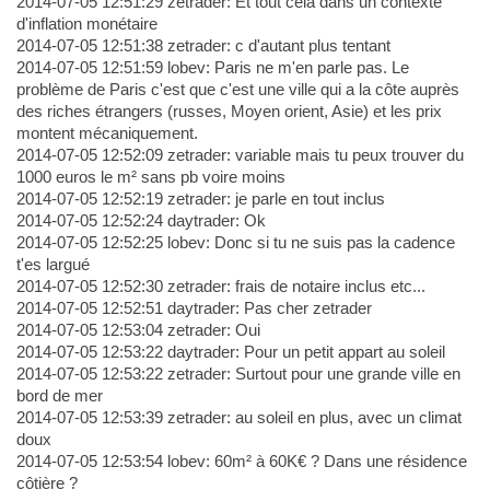
2014-07-05 12:51:29 zetrader: Et tout cela dans un contexte
d'inflation monétaire
2014-07-05 12:51:38 zetrader: c d'autant plus tentant
2014-07-05 12:51:59 lobev: Paris ne m'en parle pas. Le
problème de Paris c'est que c'est une ville qui a la côte auprès
des riches étrangers (russes, Moyen orient, Asie) et les prix
montent mécaniquement.
2014-07-05 12:52:09 zetrader: variable mais tu peux trouver du
1000 euros le m² sans pb voire moins
2014-07-05 12:52:19 zetrader: je parle en tout inclus
2014-07-05 12:52:24 daytrader: Ok
2014-07-05 12:52:25 lobev: Donc si tu ne suis pas la cadence
t'es largué
2014-07-05 12:52:30 zetrader: frais de notaire inclus etc...
2014-07-05 12:52:51 daytrader: Pas cher zetrader
2014-07-05 12:53:04 zetrader: Oui
2014-07-05 12:53:22 daytrader: Pour un petit appart au soleil
2014-07-05 12:53:22 zetrader: Surtout pour une grande ville en
bord de mer
2014-07-05 12:53:39 zetrader: au soleil en plus, avec un climat
doux
2014-07-05 12:53:54 lobev: 60m² à 60K€ ? Dans une résidence
côtière ?