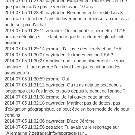
2014-07-05 11:27:42 daytrader: Exactement Pierre. Et c'est ce
que j'ai choisi. Ne pas le vendre avant 10 ans
2014-07-05 11:28:42 daytrader: Rembourser le crédit dans 3
ans max et toucher 7 ans de loyer pour compenser au moins la
perte sur prix d'achat
2014-07-05 11:29:12 zetrader: Oui on peut se permettre 10/15
ans de détention si il le faut pour que le rendement global soit
amélioré
2014-07-05 11:29:14 jerome: J'ai juste des livrets et un PEA
2014-07-05 11:30:07 daytrader: Tu trades via ton PEA ?
2014-07-05 11:30:27 martine: non - aucun placement ; je suis
locataire ... Libre comme l'air (faut bien que ça ait aussi des
avantages !)
2014-07-05 11:30:59 jerome: Oui
2014-07-05 11:31:12 daytrader: Ou tu as deja un pea depuis
longtemps et tu t'es lance en solo depuis le debut de l'annee ?
2014-07-05 11:31:38 jerome: Je l'ai ouvert cette année
2014-07-05 11:32:18 daytrader: Martine: pas de dettes, pas
d'obligation géographique. ca peut être un bon mode de vie pour
certains
2014-07-05 11:32:36 daytrader: D'acc Jérôme
2014-07-05 11:32:56 zetrader: Tu avais vu le reportage sur
l'Allemagne ? zetrader.info/reportage-sur...