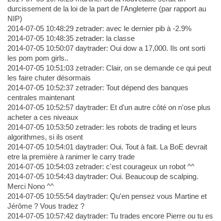
durcissement de la loi de la part de l'Angleterre (par rapport au
NIP)
2014-07-05 10:48:29 zetrader: avec le dernier pib à -2.9%
2014-07-05 10:48:35 zetrader: la classe
2014-07-05 10:50:07 daytrader: Oui dow a 17,000. Ils ont sorti
les pom pom girls..
2014-07-05 10:51:03 zetrader: Clair, on se demande ce qui peut
les faire chuter désormais
2014-07-05 10:52:37 zetrader: Tout dépend des banques
centrales maintenant
2014-07-05 10:52:57 daytrader: Et d'un autre côté on n'ose plus
acheter a ces niveaux
2014-07-05 10:53:50 zetrader: les robots de trading et leurs
algorithmes, si ils osent
2014-07-05 10:54:01 daytrader: Oui. Tout à fait. La BoE devrait
etre la première à ranimer le carry trade
2014-07-05 10:54:03 zetrader: c'est courageux un robot ^^
2014-07-05 10:54:43 daytrader: Oui. Beaucoup de scalping.
Merci Nono ^^
2014-07-05 10:55:54 daytrader: Qu'en pensez vous Martine et
Jérôme ? Vous tradez ?
2014-07-05 10:57:42 daytrader: Tu trades encore Pierre ou tu es