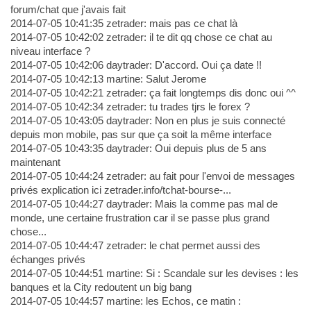
forum/chat que j'avais fait
2014-07-05 10:41:35 zetrader: mais pas ce chat là
2014-07-05 10:42:02 zetrader: il te dit qq chose ce chat au
niveau interface ?
2014-07-05 10:42:06 daytrader: D'accord. Oui ça date !!
2014-07-05 10:42:13 martine: Salut Jerome
2014-07-05 10:42:21 zetrader: ça fait longtemps dis donc oui ^^
2014-07-05 10:42:34 zetrader: tu trades tjrs le forex ?
2014-07-05 10:43:05 daytrader: Non en plus je suis connecté
depuis mon mobile, pas sur que ça soit la même interface
2014-07-05 10:43:35 daytrader: Oui depuis plus de 5 ans
maintenant
2014-07-05 10:44:24 zetrader: au fait pour l'envoi de messages
privés explication ici zetrader.info/tchat-bourse-...
2014-07-05 10:44:27 daytrader: Mais la comme pas mal de
monde, une certaine frustration car il se passe plus grand
chose...
2014-07-05 10:44:47 zetrader: le chat permet aussi des
échanges privés
2014-07-05 10:44:51 martine: Si : Scandale sur les devises : les
banques et la City redoutent un big bang
2014-07-05 10:44:57 martine: les Echos, ce matin :