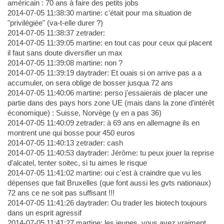
américain : 70 ans à faire des petits jobs
2014-07-05 11:38:30 martine: c'était pour ma situation de
"privilégiée" (va-t-elle durer ?)
2014-07-05 11:38:37 zetrader:
2014-07-05 11:39:05 martine: en tout cas pour ceux qui placent
il faut sans doute diversifier un max
2014-07-05 11:39:08 martine: non ?
2014-07-05 11:39:19 daytrader: Et ouais si on arrive pas a a
accumuler, on sera oblige de bosser jusqua 72 ans
2014-07-05 11:40:06 martine: perso j'essaierais de placer une
partie dans des pays hors zone UE (mais dans la zone d'intérêt
économique) : Suisse, Norvège (y en a pas 36)
2014-07-05 11:40:09 zetrader: à 69 ans en allemagne ils en
montrent une qui bosse pour 450 euros
2014-07-05 11:40:13 zetrader: cash
2014-07-05 11:40:53 daytrader: Jérôme: tu peux jouer la reprise
d'alcatel, tenter soitec, si tu aimes le risque
2014-07-05 11:41:02 martine: oui c'est à craindre que vu les
dépenses que fait Bruxelles (que font aussi les gvts nationaux)
72 ans ce ne soit pas suffisant !!!
2014-07-05 11:41:26 daytrader: Ou trader les biotech toujours
dans un esprit agressif
2014-07-05 11:41:27 martine: les jeunes, vous avez vraiment