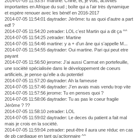
2014-07-05 11:53:57 martine: Chine, et, je vois, activités
importantes en Afrique du sud ; boîte qui a l'air très dynamique
et espère renouer avec les bénéf en 2016-2017
2014-07-05 11:54:01 daytrader: Jérôme: tu as quoi d'autre a part
edf ?
2014-07-05 11:54:20 zetrader: LOL c'est Martin qui a dit ça ^^
2014-07-05 11:54:25 zetrader: Martine
2014-07-05 11:54:46 martine: y a + d'un âne qui s'appelle M...
2014-07-05 11:54:55 daytrader: Oui martine. Pari qui peut etre
payant
2014-07-05 11:56:50 jerome: J'ai aussi Carmat en portefeuille,
une société spécialisée dans le développement de coeurs
artificiels, je pense qu'elle a du potentiel
2014-07-05 11:57:20 daytrader: Ah la fameuse
2014-07-05 11:57:46 daytrader: J'en avais mais vendu trop vite
2014-07-05 11:57:56 jerome: Tu en penses quoi ?
2014-07-05 11:58:06 daytrader: Tu as pas le coeur fragile
Jérôme ? ??
2014-07-05 11:58:10 zetrader: LOL
2014-07-05 11:59:02 daytrader: Le deces du patient a fait mal
mais je crois en la société.
2014-07-05 11:59:04 zetrader: peut-être il aura une réduc en cas
de pb cardiaque en tant qu'actionnaire ^^