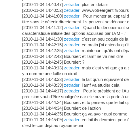
[2010-11-04 14:40:47]
zetrader:
plus en détails
[2010-11-04 14:40:52]
zetrader:
www.votreargent.fr/bourse
[2010-11-04 14:41:00]
zetrader:
"Pour monter au capital d
titre sans le détenir directement. Ils peuvent se dénouer
[2010-11-04 14:41:12]
zetrader:
"Quand le dénouement se fa
caractéristique initiale des options acquises par LVMH."
[2010-11-04 14:41:30]
zetrader:
c'est un peu coquin de la p
[2010-11-04 14:42:15]
zetrader:
ce matin j'ai entendu qu'i
[2010-11-04 14:42:25]
zetrader:
maintenant qu'ils ont dép
[2010-11-04 14:42:42] Boursier: et l'amf ne va rien dire
[2010-11-04 14:42:45] Boursier: ?!
[2010-11-04 14:43:13]
zetrader:
mais c'est vrai que ça a 
y a comme une faille on dirait
[2010-11-04 14:43:33]
zetrader:
le fait qu'un équivalent d
[2010-11-04 14:43:39]
zetrader:
l'amf va étudier cela
[2010-11-04 14:44:17]
zetrader:
"Pour le président de l'Au
précision vaut d'être soulignée car elle ouvre la porte à
[2010-11-04 14:44:24] Boursier: et tu penses que le fait 
[2010-11-04 14:44:34] Boursier: de l'action
[2010-11-04 14:44:35] Boursier: ça va avoir quoi comme i
[2010-11-04 14:45:09]
zetrader:
en fait ils devraient pour
c'est le cas déjà au royaume-uni