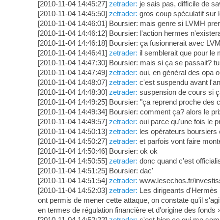
[2010-11-04 14:45:27]
zetrader:
je sais pas, difficile de sa
[2010-11-04 14:45:50]
zetrader:
gros coup spéculatif sur l
[2010-11-04 14:46:01] Boursier: mais genre si LVMH pren
[2010-11-04 14:46:12] Boursier: l'action hermes n'existera
[2010-11-04 14:46:18] Boursier: ça fusionnerait avec L
[2010-11-04 14:46:41]
zetrader:
il semblerait que pour l
[2010-11-04 14:47:30] Boursier: mais si ça se passait? 
[2010-11-04 14:47:49]
zetrader:
oui, en général des opa o
[2010-11-04 14:48:07]
zetrader:
c'est suspendu avant l'an
[2010-11-04 14:48:30]
zetrader:
suspension de cours si ça
[2010-11-04 14:49:25] Boursier: "ça reprend proche des c
[2010-11-04 14:49:34] Boursier: comment ça? alors le pri
[2010-11-04 14:49:57]
zetrader:
oui parce qu'une fois le pr
[2010-11-04 14:50:13]
zetrader:
les opérateurs boursiers 
[2010-11-04 14:50:27]
zetrader:
et parfois vont faire monte
[2010-11-04 14:50:46] Boursier: ok ok
[2010-11-04 14:50:55]
zetrader:
donc quand c'est officiali
[2010-11-04 14:51:25] Boursier: dac'
[2010-11-04 14:51:54]
zetrader:
www.lesechos.fr/investiss
[2010-11-04 14:52:03]
zetrader:
Les dirigeants d'Hermès r
ont permis de mener cette attaque, on constate qu'il s'a
en termes de régulation financière et d'origine des fonds 
[2010-11-04 14:52:22]
zetrader:
c'est bien ce qui me semb