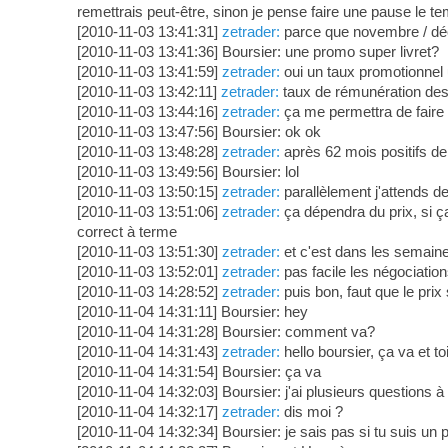
remettrais peut-être, sinon je pense faire une pause le t
[2010-11-03 13:41:31]
zetrader:
parce que novembre / déc
[2010-11-03 13:41:36] Boursier: une promo super livret?
[2010-11-03 13:41:59]
zetrader:
oui un taux promotionnel u
[2010-11-03 13:42:11]
zetrader:
taux de rémunération des 
[2010-11-03 13:44:16]
zetrader:
ça me permettra de faire 
[2010-11-03 13:47:56] Boursier: ok ok
[2010-11-03 13:48:28]
zetrader:
après 62 mois positifs de
[2010-11-03 13:49:56] Boursier: lol
[2010-11-03 13:50:15]
zetrader:
parallèlement j'attends d
[2010-11-03 13:51:06]
zetrader:
ça dépendra du prix, si ça
correct à terme
[2010-11-03 13:51:30]
zetrader:
et c'est dans les semaine
[2010-11-03 13:52:01]
zetrader:
pas facile les négociation
[2010-11-03 14:28:52]
zetrader:
puis bon, faut que le prix 
[2010-11-04 14:31:11] Boursier: hey
[2010-11-04 14:31:28] Boursier: comment va?
[2010-11-04 14:31:43]
zetrader:
hello boursier, ça va et to
[2010-11-04 14:31:54] Boursier: ça va
[2010-11-04 14:32:03] Boursier: j'ai plusieurs questions à 
[2010-11-04 14:32:17]
zetrader:
dis moi ?
[2010-11-04 14:32:34] Boursier: je sais pas si tu suis u