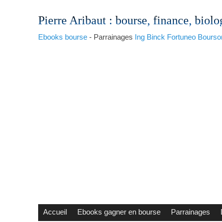
Pierre Aribaut
: bourse, finance, biolo
Ebooks bourse
- Parrainages
Ing
Binck
Fortuneo
Bourso
Accueil
Ebooks gagner en bourse
Parrainages