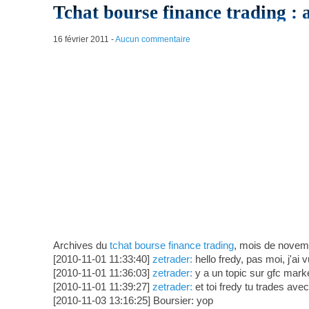
Tchat bourse finance trading :
16 février 2011
-
Aucun commentaire
Archives du
tchat bourse finance trading
, mois de novem
[2010-11-01 11:33:40]
zetrader:
hello fredy, pas moi, j'
[2010-11-01 11:36:03]
zetrader:
y a un topic sur gfc marke
[2010-11-01 11:39:27]
zetrader:
et toi fredy tu trades ave
[2010-11-03 13:16:25] Boursier: yop