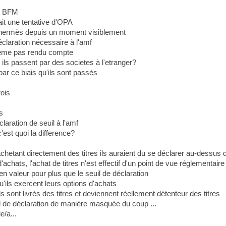
ur BFM
it une tentative d'OPA
 hermès depuis un moment visiblement
claration nécessaire à l'amf
 meme pas rendu compte
ils passent par des societes à l'etranger?
r ce biais qu'ils sont passés
rois
s
laration de seuil à l'amf
'est quoi la difference?
achetant directement des titres ils auraient du se déclarer au-dessus d
chats, l'achat de titres n'est effectif d'un point de vue réglementaire 
n valeur pour plus que le seuil de déclaration
u'ils exercent leurs options d'achats
s sont livrés des titres et deviennent réellement détenteur des titres
l de déclaration de manière masquée du coup ...
/a...