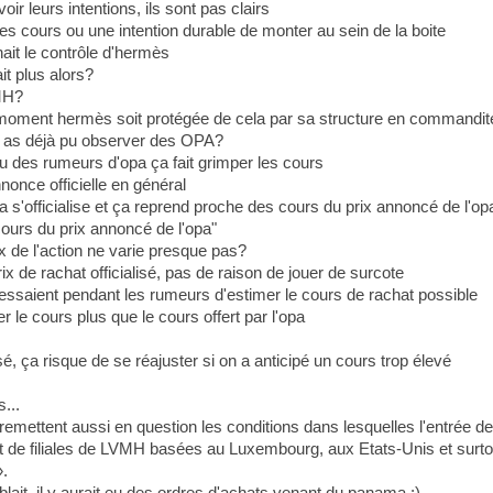
voir leurs intentions, ils sont pas clairs
es cours ou une intention durable de monter au sein de la boite
ait le contrôle d'hermès
it plus alors?
VMH?
e moment hermès soit protégée de cela par sa structure en commandit
tu as déjà pu observer des OPA?
u des rumeurs d'opa ça fait grimper les cours
nonce officielle en général
 s'officialise et ça reprend proche des cours du prix annoncé de l'op
ours du prix annoncé de l'opa"
x de l'action ne varie presque pas?
ix de rachat officialisé, pas de raison de jouer de surcote
essaient pendant les rumeurs d'estimer le cours de rachat possible
r le cours plus que le cours offert par l'opa
sé, ça risque de se réajuster si on a anticipé un cours trop élevé
...
emettent aussi en question les conditions dans lesquelles l'entrée de
git de filiales de LVMH basées au Luxembourg, aux Etats-Unis et surto
».
lait, il y aurait eu des ordres d'achats venant du panama ;)