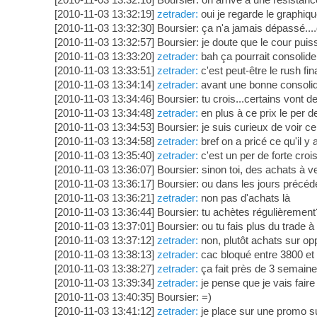
[2010-11-03 13:32:19]
zetrader:
oui je regarde le graphiq
[2010-11-03 13:32:30] Boursier: ça n'a jamais dépassé...
[2010-11-03 13:32:57] Boursier: je doute que le cour pui
[2010-11-03 13:33:20]
zetrader:
bah ça pourrait consolide
[2010-11-03 13:33:51]
zetrader:
c'est peut-être le rush fina
[2010-11-03 13:34:14]
zetrader:
avant une bonne consolid
[2010-11-03 13:34:46] Boursier: tu crois...certains vont d
[2010-11-03 13:34:48]
zetrader:
en plus à ce prix le per d
[2010-11-03 13:34:53] Boursier: je suis curieux de voir ce 
[2010-11-03 13:34:58]
zetrader:
bref on a pricé ce qu'il y 
[2010-11-03 13:35:40]
zetrader:
c'est un per de forte croiss
[2010-11-03 13:36:07] Boursier: sinon toi, des achats à v
[2010-11-03 13:36:17] Boursier: ou dans les jours précéd
[2010-11-03 13:36:21]
zetrader:
non pas d'achats là
[2010-11-03 13:36:44] Boursier: tu achètes régulièrement
[2010-11-03 13:37:01] Boursier: ou tu fais plus du trade à
[2010-11-03 13:37:12]
zetrader:
non, plutôt achats sur opp
[2010-11-03 13:38:13]
zetrader:
cac bloqué entre 3800 et 
[2010-11-03 13:38:27]
zetrader:
ça fait près de 3 semain
[2010-11-03 13:39:34]
zetrader:
je pense que je vais faire
[2010-11-03 13:40:35] Boursier: =)
[2010-11-03 13:41:12]
zetrader:
je place sur une promo sup