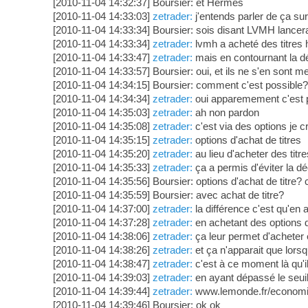
[2010-11-04 14:32:37] Boursier: et Hermès
[2010-11-04 14:33:03]
zetrader:
j'entends parler de ça s
[2010-11-04 14:33:34] Boursier: sois disant LVMH lancera
[2010-11-04 14:33:34]
zetrader:
lvmh a acheté des titres
[2010-11-04 14:33:47]
zetrader:
mais en contournant la dé
[2010-11-04 14:33:57] Boursier: oui, et ils ne s'en sont
[2010-11-04 14:34:15] Boursier: comment c'est possible? 
[2010-11-04 14:34:34]
zetrader:
oui apparemement c'est pa
[2010-11-04 14:35:03]
zetrader:
ah non pardon
[2010-11-04 14:35:08]
zetrader:
c'est via des options je c
[2010-11-04 14:35:15]
zetrader:
options d'achat de titres
[2010-11-04 14:35:20]
zetrader:
au lieu d'acheter des titre
[2010-11-04 14:35:33]
zetrader:
ça a permis d'éviter la déc
[2010-11-04 14:35:56] Boursier: options d'achat de titre? c
[2010-11-04 14:35:59] Boursier: avec achat de titre?
[2010-11-04 14:37:00]
zetrader:
la différence c'est qu'en 
[2010-11-04 14:37:28]
zetrader:
en achetant des options d'a
[2010-11-04 14:38:06]
zetrader:
ça leur permet d'acheter e
[2010-11-04 14:38:26]
zetrader:
et ça n'apparait que lorsq
[2010-11-04 14:38:47]
zetrader:
c'est à ce moment là qu'il
[2010-11-04 14:39:03]
zetrader:
en ayant dépassé le seui
[2010-11-04 14:39:44]
zetrader:
www.lemonde.fr/economie
[2010-11-04 14:39:46] Boursier: ok ok