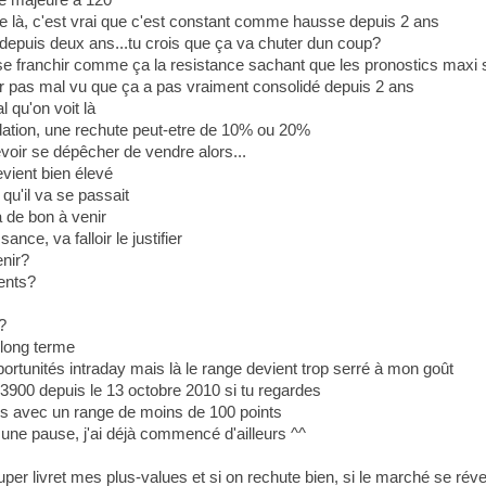
ue là, c'est vrai que c'est constant comme hausse depuis 2 ans
.depuis deux ans...tu crois que ça va chuter dun coup?
sse franchir comme ça la resistance sachant que les pronostics maxi 
r pas mal vu que ça a pas vraiment consolidé depuis 2 ans
l qu'on voit là
ation, une rechute peut-etre de 10% ou 20%
evoir se dépêcher de vendre alors...
evient bien élevé
qu'il va se passait
a de bon à venir
ance, va falloir le justifier
enir?
ents?
?
 long terme
ortunités intraday mais là le range devient trop serré à mon goût
3900 depuis le 13 octobre 2010 si tu regardes
es avec un range de moins de 100 points
 une pause, j'ai déjà commencé d'ailleurs ^^
er livret mes plus-values et si on rechute bien, si le marché se révei