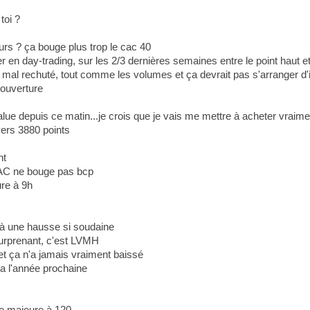
toi ?
urs ? ça bouge plus trop le cac 40
 en day-trading, sur les 2/3 dernières semaines entre le point haut e
as mal rechuté, tout comme les volumes et ça devrait pas s'arranger d'i
'ouverture
alue depuis ce matin...je crois que je vais me mettre à acheter vraime
vers 3880 points
nt
 CAC ne bouge pas bcp
ure à 9h
 à une hausse si soudaine
surprenant, c'est LVMH
et ça n'a jamais vraiment baissé
a l'année prochaine
ce majeure à 120