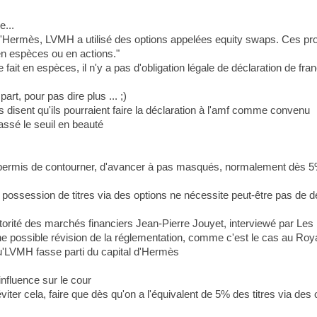
...
'Hermès, LVMH a utilisé des options appelées equity swaps. Ces prod
 en espèces ou en actions."
it en espèces, il n'y a pas d'obligation légale de déclaration de fra
art, pour pas dire plus ... ;)
ls disent qu'ils pourraient faire la déclaration à l'amf comme convenu
assé le seuil en beauté
permis de contourner, d'avancer à pas masqués, normalement dès 5% de 
e possession de titres via des options ne nécessite peut-être pas de d
torité des marchés financiers Jean-Pierre Jouyet, interviewé par Les Ec
 une possible révision de la réglementation, comme c'est le cas au Ro
qu'LVMH fasse parti du capital d'Hermès
nfluence sur le cour
 éviter cela, faire que dès qu'on a l'équivalent de 5% des titres via de