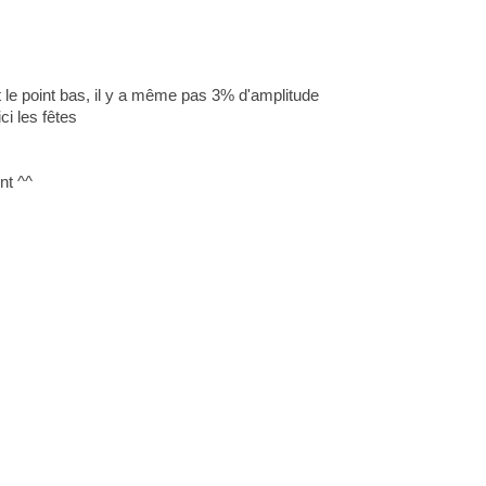
t le point bas, il y a même pas 3% d'amplitude
ci les fêtes
nt ^^