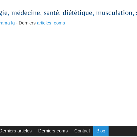
gie, médecine, santé, diététique, musculation,
rama
Ig
- Derniers
articles
,
coms
Derniers articles
Derniers coms
Contact
Blog