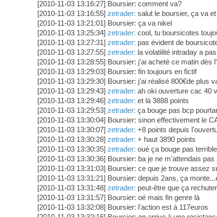
[2010-11-03 13:16:27] Boursier: comment va?
[2010-11-03 13:16:55]
zetrader:
salut le boursier, ça va et 
[2010-11-03 13:21:01] Boursier: ça va nikel
[2010-11-03 13:25:34]
zetrader:
cool, tu boursicotes toujo
[2010-11-03 13:27:31]
zetrader:
pas évident de boursicoter
[2010-11-03 13:27:55]
zetrader:
la volatilité intraday a p
[2010-11-03 13:28:55] Boursier: j'ai acheté ce matin dès l
[2010-11-03 13:29:03] Boursier: fin toujours en fictif
[2010-11-03 13:29:30] Boursier: j'ai réalisé 800€de plus v
[2010-11-03 13:29:43]
zetrader:
ah oki ouverture cac 40 
[2010-11-03 13:29:46]
zetrader:
et là 3888 points
[2010-11-03 13:29:53]
zetrader:
ça bouge pas bcp pourta
[2010-11-03 13:30:04] Boursier: sinon effectivement le
[2010-11-03 13:30:07]
zetrader:
+8 points depuis l'ouvert
[2010-11-03 13:30:28]
zetrader:
+ haut 3890 points
[2010-11-03 13:30:35]
zetrader:
oué ça bouge pas terrible
[2010-11-03 13:30:36] Boursier: ba je ne m'attendais pas
[2010-11-03 13:31:03] Boursier: ce que je trouve assez 
[2010-11-03 13:31:21] Boursier: depuis 2ans, ça monte...
[2010-11-03 13:31:48]
zetrader:
peut-être que ça rechuter
[2010-11-03 13:31:57] Boursier: oé mais fin genre là
[2010-11-03 13:32:08] Boursier: l'action est à 117euros
[2010-11-03 13:32:16] Boursier: on arrive à une resistan